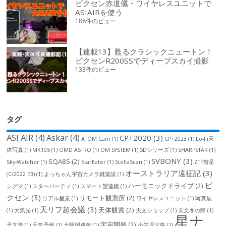
ビクセン赤道儀・ワイヤレスユニットで
ASIAIRを使う
188件のビュー
【連載13】甦るクラシックニュートン！
ビクセンR200SSでディープスカイ撮影
133件のビュー
タグ
ASI AIR
(4)
Askar
(4)
CP+2020
(3)
ATOM Cam
(1)
CP+2023
(1)
Lo-Fi天
体写真
(1)
MK105
(1)
OMD ASTRO
(1)
OM SYSTEM
(1)
SDシリーズ
(1)
SHARPSTAR
(1)
SVBONY
(3)
SQA85
(2)
Sky-Watcher
(1)
StarEater
(1)
StellaScan
(1)
ZTF彗星
オーストラリア遠征記
(3)
(C/2022 E3)
(1)
よっちゃん宇宙カメラ雑楽談
(1)
ビ
ハーモニックドライブ
(2)
シグマ
(1)
スターパーティ
(1)
スマート望遠鏡
(1)
クセン
(3)
リモート観測所
(2)
リアル星景
(1)
ワイヤレスユニット
(1)
写真展
天リフ超会議
(3)
天体観賞
(2)
(1)
大気光
(1)
天文ショップ
(1)
天文冬の陣
(1)
星ナ
宇宙開発
(2)
天文学
(1)
天気予報
(1)
太陽望遠鏡
(1)
小笠原父島
(1)