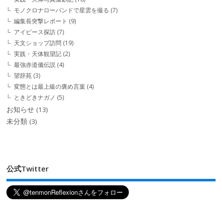
モノクロナローバンドで星雲を撮る
(7)
編集長突撃レポート
(9)
アイピース探訪
(7)
天文ショップ訪問
(19)
実践・天体観望記
(2)
最強赤道儀伝説
(4)
望辞苑
(3)
変態とは最上級の褒め言葉
(4)
ときどきナガノ
(5)
お知らせ
(13)
未分類
(3)
公式Twitter