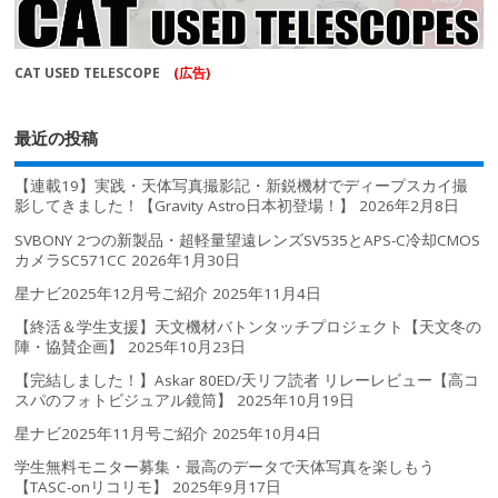
CAT USED TELESCOPE
(広告)
最近の投稿
【連載19】実践・天体写真撮影記・新鋭機材でディープスカイ撮
影してきました！【Gravity Astro日本初登場！】
2026年2月8日
SVBONY 2つの新製品・超軽量望遠レンズSV535とAPS-C冷却CMOS
カメラSC571CC
2026年1月30日
星ナビ2025年12月号ご紹介
2025年11月4日
【終活＆学生支援】天文機材バトンタッチプロジェクト【天文冬の
陣・協賛企画】
2025年10月23日
【完結しました！】Askar 80ED/天リフ読者 リレーレビュー【高コ
スパのフォトビジュアル鏡筒】
2025年10月19日
星ナビ2025年11月号ご紹介
2025年10月4日
学生無料モニター募集・最高のデータで天体写真を楽しもう
【TASC-onリコリモ】
2025年9月17日