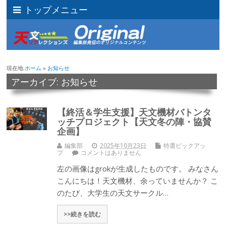
トップメニュー
現在地:
ホーム
»
お知らせ
アーカイブ: お知らせ
【終活＆学生支援】天文機材バトンタ
ッチプロジェクト【天文冬の陣・協賛
企画】
編集部
2025年10月23日
特選ピックアッ
プ
コメントはありません
左の画像はgrokが生成したものです。 みなさん
こんにちは！天文機材、余っていませんか？ こ
のたび、大学生の天文サークル…
>>続きを読む