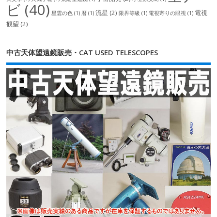
ビ
(40)
流星
(2)
電視
星雲の色
(1)
暦
(1)
限界等級
(1)
電視寄りの眼視
(1)
観望
(2)
中古天体望遠鏡販売・CAT USED TELESCOPES