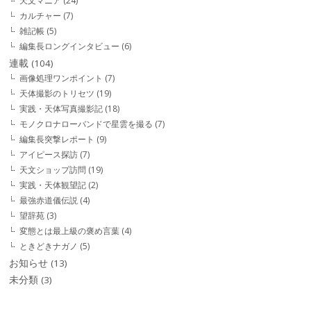
天文マニア
(24)
カルチャー
(7)
雑記帳
(5)
編集長ロングインタビュー
(6)
連載
(104)
画像処理ワンポイント
(7)
天体撮影のトリセツ
(19)
実践・天体写真撮影記
(18)
モノクロナローバンドで星雲を撮る
(7)
編集長突撃レポート
(9)
アイピース探訪
(7)
天文ショップ訪問
(19)
実践・天体観望記
(2)
最強赤道儀伝説
(4)
望辞苑
(3)
変態とは最上級の褒め言葉
(4)
ときどきナガノ
(5)
お知らせ
(13)
未分類
(3)