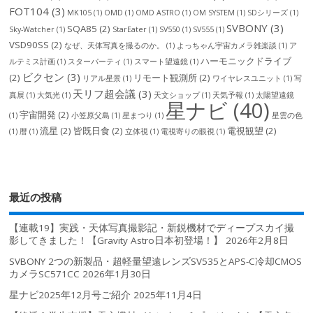
FOT104
(3)
MK105
(1)
OMD
(1)
OMD ASTRO
(1)
OM SYSTEM
(1)
SDシリーズ
(1)
SVBONY
(3)
SQA85
(2)
Sky-Watcher
(1)
StarEater
(1)
SV550
(1)
SV555
(1)
VSD90SS
(2)
なぜ、天体写真を撮るのか。
(1)
よっちゃん宇宙カメラ雑楽談
(1)
ア
ハーモニックドライブ
ルテミス計画
(1)
スターパーティ
(1)
スマート望遠鏡
(1)
ビクセン
(3)
(2)
リモート観測所
(2)
リアル星景
(1)
ワイヤレスユニット
(1)
写
天リフ超会議
(3)
真展
(1)
大気光
(1)
天文ショップ
(1)
天気予報
(1)
太陽望遠鏡
星ナビ
(40)
宇宙開発
(2)
(1)
小笠原父島
(1)
星まつり
(1)
星雲の色
流星
(2)
皆既日食
(2)
電視観望
(2)
(1)
暦
(1)
立体視
(1)
電視寄りの眼視
(1)
最近の投稿
【連載19】実践・天体写真撮影記・新鋭機材でディープスカイ撮
影してきました！【Gravity Astro日本初登場！】
2026年2月8日
SVBONY 2つの新製品・超軽量望遠レンズSV535とAPS-C冷却CMOS
カメラSC571CC
2026年1月30日
星ナビ2025年12月号ご紹介
2025年11月4日