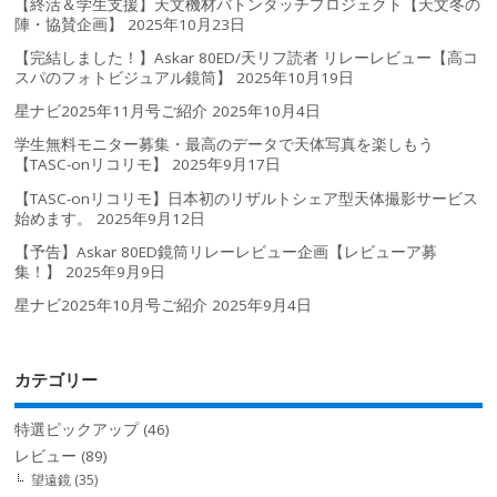
【終活＆学生支援】天文機材バトンタッチプロジェクト【天文冬の
陣・協賛企画】
2025年10月23日
【完結しました！】Askar 80ED/天リフ読者 リレーレビュー【高コ
スパのフォトビジュアル鏡筒】
2025年10月19日
星ナビ2025年11月号ご紹介
2025年10月4日
学生無料モニター募集・最高のデータで天体写真を楽しもう
【TASC-onリコリモ】
2025年9月17日
【TASC-onリコリモ】日本初のリザルトシェア型天体撮影サービス
始めます。
2025年9月12日
【予告】Askar 80ED鏡筒リレーレビュー企画【レビューア募
集！】
2025年9月9日
星ナビ2025年10月号ご紹介
2025年9月4日
カテゴリー
特選ピックアップ
(46)
レビュー
(89)
望遠鏡
(35)