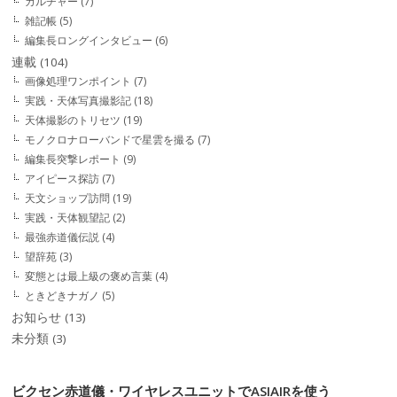
カルチャー
(7)
雑記帳
(5)
編集長ロングインタビュー
(6)
連載
(104)
画像処理ワンポイント
(7)
実践・天体写真撮影記
(18)
天体撮影のトリセツ
(19)
モノクロナローバンドで星雲を撮る
(7)
編集長突撃レポート
(9)
アイピース探訪
(7)
天文ショップ訪問
(19)
実践・天体観望記
(2)
最強赤道儀伝説
(4)
望辞苑
(3)
変態とは最上級の褒め言葉
(4)
ときどきナガノ
(5)
お知らせ
(13)
未分類
(3)
ビクセン赤道儀・ワイヤレスユニットでASIAIRを使う