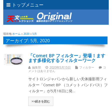
トップメニュー
現在地:
ホーム
»
2020
»
5月
アーカイブ: 5月, 2020
「Comet BP フィルター」登場！ます
ます多様化するフィルターワーク
編集部
2020年5月15日
フィルター
コ
メントはありません
サイトロンジャパンから新しい天体撮影用フィ
ルター「Comet BP （コメット バンドパス）フ
ィルター」が5月18日に発…
>>続きを読む