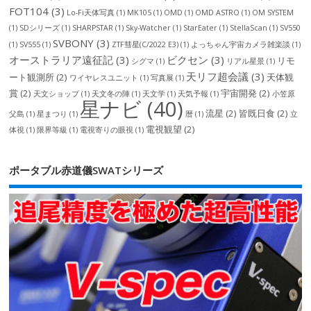
FOT104
(3)
Lo-Fi天体写真
(1)
MK105
(1)
OMD
(1)
OMD ASTRO
(1)
OM SYSTEM
(1)
SDシリーズ
(1)
SHARPSTAR
(1)
Sky-Watcher
(1)
StarEater
(1)
StellaScan
(1)
SV550
SVBONY
(3)
(1)
SV555
(1)
ZTF彗星(C/2022 E3)
(1)
よっちゃん宇宙カメラ雑楽談
(1)
オーストラリア遠征記
(3)
ビクセン
(3)
リモ
シグマ
(1)
リアル星景
(1)
天リフ超会議
(3)
ート観測所
(2)
天体観
ワイヤレスユニット
(1)
写真展
(1)
賞
(2)
宇宙開発
(2)
天文ショップ
(1)
天文冬の陣
(1)
天文学
(1)
天気予報
(1)
小笠原
星ナビ
(40)
流星
(2)
皆既日食
(2)
父島
(1)
星まつり
(1)
暦
(1)
立
電視観望
(2)
体視
(1)
限界等級
(1)
電視寄りの眼視
(1)
ポータブル赤道儀SWATシリーズ