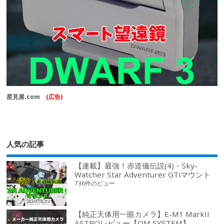
星見屋.com
(広告)
人気の記事
【連載】最強！赤道儀伝説(4)・Sky-
Watcher Star Adventurer GTiマウント
736件のビュー
【純正天体用一眼カメラ】E-M1 MarkII
ASTROレビュー【OM SYSTEM】