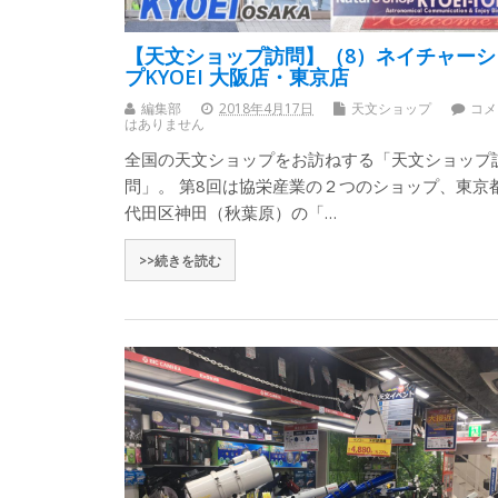
【天文ショップ訪問】（8）ネイチャーシ
プKYOEI 大阪店・東京店
編集部
2018年4月17日
天文ショップ
コメ
はありません
全国の天文ショップをお訪ねする「天文ショップ
問」。 第8回は協栄産業の２つのショップ、東京
代田区神田（秋葉原）の「…
>>続きを読む