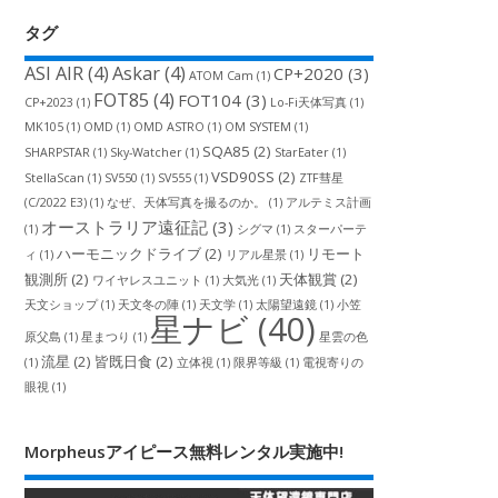
タグ
ASI AIR
(4)
Askar
(4)
CP+2020
(3)
ATOM Cam
(1)
FOT85
(4)
FOT104
(3)
CP+2023
(1)
Lo-Fi天体写真
(1)
MK105
(1)
OMD
(1)
OMD ASTRO
(1)
OM SYSTEM
(1)
SQA85
(2)
SHARPSTAR
(1)
Sky-Watcher
(1)
StarEater
(1)
VSD90SS
(2)
StellaScan
(1)
SV550
(1)
SV555
(1)
ZTF彗星
(C/2022 E3)
(1)
なぜ、天体写真を撮るのか。
(1)
アルテミス計画
オーストラリア遠征記
(3)
(1)
シグマ
(1)
スターパーテ
ハーモニックドライブ
(2)
リモート
ィ
(1)
リアル星景
(1)
観測所
(2)
天体観賞
(2)
ワイヤレスユニット
(1)
大気光
(1)
天文ショップ
(1)
天文冬の陣
(1)
天文学
(1)
太陽望遠鏡
(1)
小笠
星ナビ
(40)
原父島
(1)
星まつり
(1)
星雲の色
流星
(2)
皆既日食
(2)
(1)
立体視
(1)
限界等級
(1)
電視寄りの
眼視
(1)
Morpheusアイピース無料レンタル実施中!