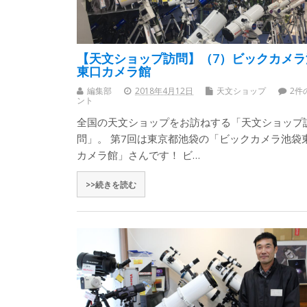
【天文ショップ訪問】（7）ビックカメラ
東口カメラ館
編集部
2018年4月12日
天文ショップ
2件
ント
全国の天文ショップをお訪ねする「天文ショップ
問」。 第7回は東京都池袋の「ビックカメラ池袋
カメラ館」さんです！ ビ…
>>続きを読む