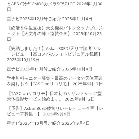
とAPS-C冷却CMOSカメラSC571CC
2026年1月30
日
星ナビ2025年12月号ご紹介
2025年11月4日
【終活＆学生支援】天文機材バトンタッチプロジ
ェクト【天文冬の陣・協賛企画】
2025年10月23
日
【完結しました！】Askar 80ED/天リフ読者 リレ
ーレビュー【高コスパのフォトビジュアル鏡筒】
2025年10月19日
星ナビ2025年11月号ご紹介
2025年10月4日
学生無料モニター募集・最高のデータで天体写真
を楽しもう【TASC-onリコリモ】
2025年9月17日
【TASC-onリコリモ】日本初のリザルトシェア型
天体撮影サービス始めます。
2025年9月12日
【予告】Askar 80ED鏡筒リレーレビュー企画【レ
ビューア募集！】
2025年9月9日
星ナビ2025年10月号ご紹介
2025年9月4日