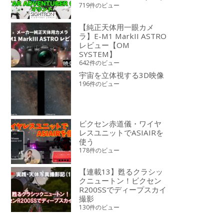
719件のビュー
【純正天体用一眼カメ
ラ】E-M1 MarkII ASTRO
レビュー【OM
SYSTEM】
642件のビュー
宇宙を立体視する3D映像
196件のビュー
ビクセン赤道儀・ワイヤ
レスユニットでASIAIRを
使う
178件のビュー
【連載13】甦るクラシッ
クニュートン！ビクセン
R200SSでディープスカイ
撮影
130件のビュー