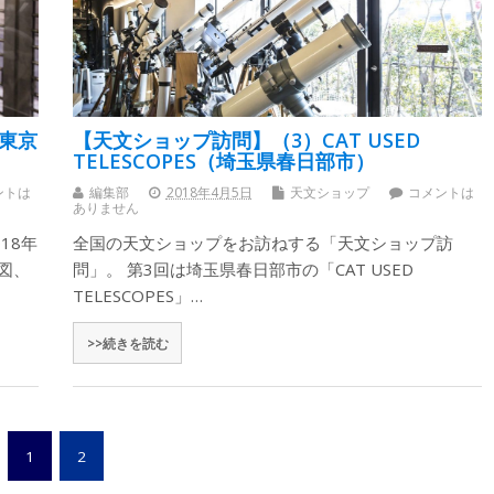
東京
【天文ショップ訪問】（3）CAT USED
TELESCOPES（埼玉県春日部市）
ントは
編集部
2018年4月5日
天文ショップ
コメントは
ありません
18年
全国の天文ショップをお訪ねする「天文ショップ訪
図、
問」。 第3回は埼玉県春日部市の「CAT USED
TELESCOPES」…
>>続きを読む
1
2