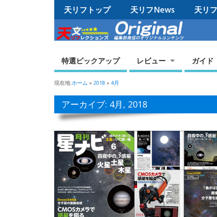
天リフトップ
天リフNews
天リフO
特選ピックアップ
レビュー
ガイド
現在地:
ホーム
»
2018
»
4月
アーカイブ: 4月, 2018