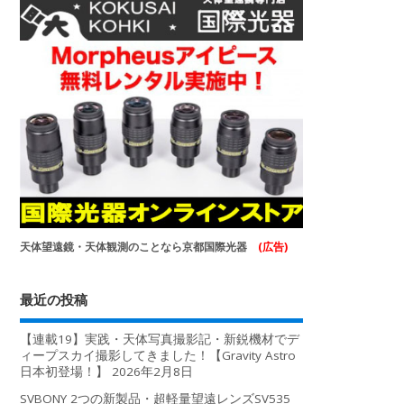
天体望遠鏡・天体観測のことなら京都国際光器
(広告)
最近の投稿
【連載19】実践・天体写真撮影記・新鋭機材でデ
ィープスカイ撮影してきました！【Gravity Astro
日本初登場！】
2026年2月8日
SVBONY 2つの新製品・超軽量望遠レンズSV535