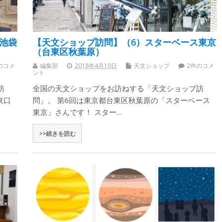
池袋
【天文ショップ訪問】（6）スターベース東京
（台東区秋葉原）
のコメ
編集部
2018年4月10日
天文ショップ
2件のコメ
ント
訪
全国の天文ショップをお訪ねする「天文ショップ訪
東口
問」。 第6回は東京都台東区秋葉原の「スターベース
東京」さんです！ スター…
>>続きを読む