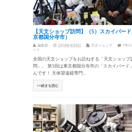
【天文ショップ訪問】（5）スカイバード
京都国分寺市）
編集部
2018年4月8日
天文ショップ
1件
ント
全国の天文ショップをお訪ねする「天文ショップ
問」。 第5回は東京都国分寺市の「スカイバード
んです！ 天体望遠鏡専門…
>>続きを読む