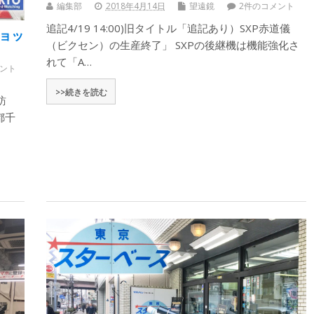
編集部
2018年4月14日
望遠鏡
2件のコメント
追記4/19 14:00)旧タイトル「追記あり）SXP赤道儀
ョッ
（ビクセン）の生産終了」 SXPの後継機は機能強化さ
れて「A…
ント
>>続きを読む
訪
都千