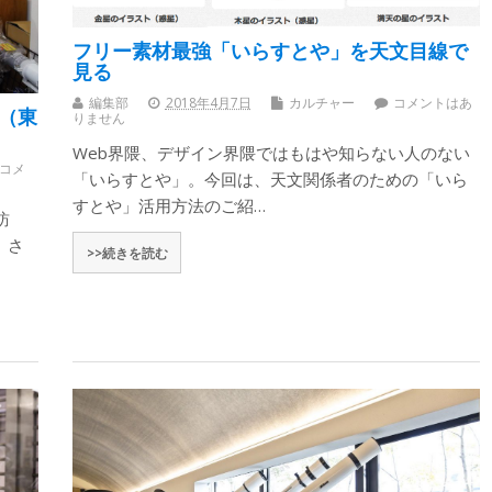
フリー素材最強「いらすとや」を天文目線で
見る
編集部
2018年4月7日
カルチャー
コメントはあ
（東
りません
Web界隈、デザイン界隈ではもはや知らない人のない
のコメ
「いらすとや」。今回は、天文関係者のための「いら
すとや」活用方法のご紹…
訪
」さ
>>続きを読む