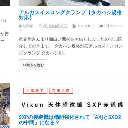
アルカスイスロングクランプ【タカハシ規格
対応】
トは
編集部
2018年4月21日
アクセサリ
2件のコメン
ト
容が告
星見屋さんより面白い機材をお借りしましたのでご紹
アー
介しておきます。 タカハシ規格対応アルカスイスロン
グクランプ タカハシ用…
>>続きを読む
SXPの後継機は機能強化されて「AXJとSXD2
の中間」になる？