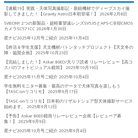
【連載19】実践・天体写真撮影記・新鋭機材でディープスカイ撮
影してきました！【Gravity Astro日本初登場！】
2026年2月8日
SVBONY 2つの新製品・超軽量望遠レンズSV535とAPS-C冷却CMOS
カメラSC571CC
2026年1月30日
星ナビ2025年12月号ご紹介
2025年11月4日
【終活＆学生支援】天文機材バトンタッチプロジェクト【天文冬の
陣・協賛企画】
2025年10月23日
【完結しました！】Askar 80ED/天リフ読者 リレーレビュー【高コ
スパのフォトビジュアル鏡筒】
2025年10月19日
星ナビ2025年11月号ご紹介
2025年10月4日
学生無料モニター募集・最高のデータで天体写真を楽しもう
【TASC-onリコリモ】
2025年9月17日
【TASC-onリコリモ】日本初のリザルトシェア型天体撮影サービス
始めます。
2025年9月12日
【予告】Askar 80ED鏡筒リレーレビュー企画【レビューア募
集！】
2025年9月9日
星ナビ2025年10月号ご紹介
2025年9月4日