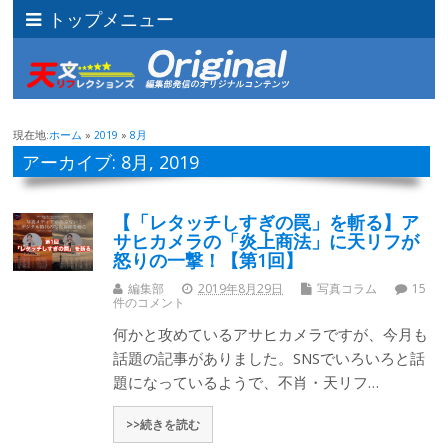
トップメニュー
現在地:
ホーム
»
2019
»
8月
アーカイブ: 8月, 2019
【「レタッチしすぎの罠」を斬る】ア
サヒカメラの「炎上商法」に天リフが
怒りの一撃！【第1回】
編集部
2019年8月29日
写真コラム
15
件のコメント
何かと攻めているアサヒカメラですが、今月も
話題の記事がありました。SNSでいろいろと話
題になっているようで、不肖・天リフ…
>>続きを読む