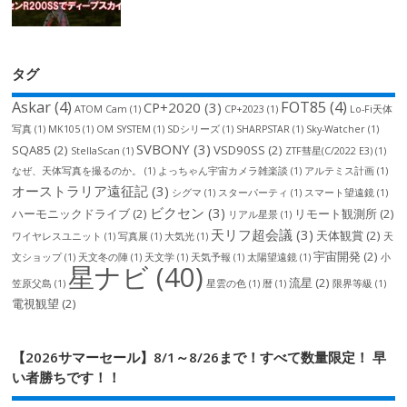
タグ
Askar
(4)
FOT85
(4)
CP+2020
(3)
ATOM Cam
(1)
CP+2023
(1)
Lo-Fi天体
写真
(1)
MK105
(1)
OM SYSTEM
(1)
SDシリーズ
(1)
SHARPSTAR
(1)
Sky-Watcher
(1)
SVBONY
(3)
SQA85
(2)
VSD90SS
(2)
StellaScan
(1)
ZTF彗星(C/2022 E3)
(1)
なぜ、天体写真を撮るのか。
(1)
よっちゃん宇宙カメラ雑楽談
(1)
アルテミス計画
(1)
オーストラリア遠征記
(3)
シグマ
(1)
スターパーティ
(1)
スマート望遠鏡
(1)
ビクセン
(3)
ハーモニックドライブ
(2)
リモート観測所
(2)
リアル星景
(1)
天リフ超会議
(3)
天体観賞
(2)
ワイヤレスユニット
(1)
写真展
(1)
大気光
(1)
天
宇宙開発
(2)
文ショップ
(1)
天文冬の陣
(1)
天文学
(1)
天気予報
(1)
太陽望遠鏡
(1)
小
星ナビ
(40)
流星
(2)
笠原父島
(1)
星雲の色
(1)
暦
(1)
限界等級
(1)
電視観望
(2)
【2026サマーセール】8/1～8/26まで！すべて数量限定！ 早
い者勝ちです！！