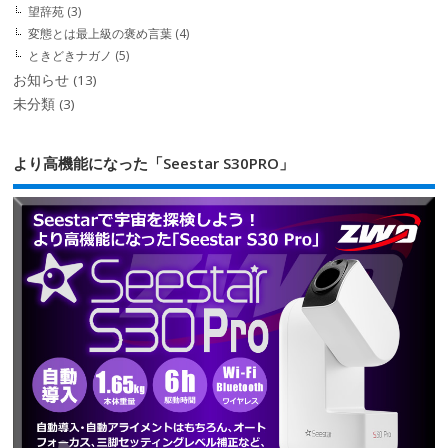
望辞苑
(3)
変態とは最上級の褒め言葉
(4)
ときどきナガノ
(5)
お知らせ
(13)
未分類
(3)
より高機能になった「Seestar S30PRO」