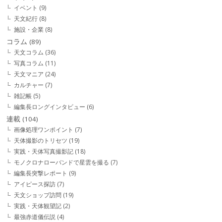
イベント
(9)
天文紀行
(8)
施設・企業
(8)
コラム
(89)
天文コラム
(36)
写真コラム
(11)
天文マニア
(24)
カルチャー
(7)
雑記帳
(5)
編集長ロングインタビュー
(6)
連載
(104)
画像処理ワンポイント
(7)
天体撮影のトリセツ
(19)
実践・天体写真撮影記
(18)
モノクロナローバンドで星雲を撮る
(7)
編集長突撃レポート
(9)
アイピース探訪
(7)
天文ショップ訪問
(19)
実践・天体観望記
(2)
最強赤道儀伝説
(4)