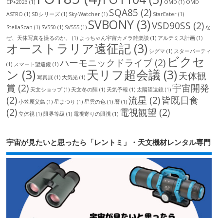
CP+2023
(1)
OMD
(1)
OMD
SQA85
(2)
ASTRO
(1)
SDシリーズ
(1)
Sky-Watcher
(1)
StarEater
(1)
SVBONY
(3)
VSD90SS
(2)
StellaScan
(1)
SV550
(1)
SV555
(1)
な
ぜ、天体写真を撮るのか。
(1)
よっちゃん宇宙カメラ雑楽談
(1)
アルテミス計画
(1)
オーストラリア遠征記
(3)
シグマ
(1)
スターパーティ
ビクセ
ハーモニックドライブ
(2)
(1)
スマート望遠鏡
(1)
ン
(3)
天リフ超会議
(3)
天体観
写真展
(1)
大気光
(1)
賞
(2)
宇宙開発
天文ショップ
(1)
天文冬の陣
(1)
天気予報
(1)
太陽望遠鏡
(1)
(2)
流星
(2)
皆既日食
小笠原父島
(1)
星まつり
(1)
星雲の色
(1)
暦
(1)
(2)
電視観望
(2)
立体視
(1)
限界等級
(1)
電視寄りの眼視
(1)
宇宙が見たいと思ったら「レントミ」・天文機材レンタル専門