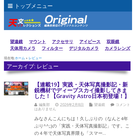
トップメニュー
望遠鏡
マウント
アクセサリ
アイピース
双眼鏡
天体用カメラ
フィルター
デジタルカメラ
カメラレンズ
現在地:
ホーム
»
レビュー
アーカイブ: レビュー
【連載19】実践・天体写真撮影記・新
鋭機材でディープスカイ撮影してきま
した！【Gravity Astro日本初登場！】
編集部
2026年2月8日
望遠鏡
コメント
はありません
みなさんこんにちは！久しぶりの（なんと4年
ぶり^^;;)の「実践・天体写真撮影記」です。こ
の４年で天体写真界隈も「スマー…