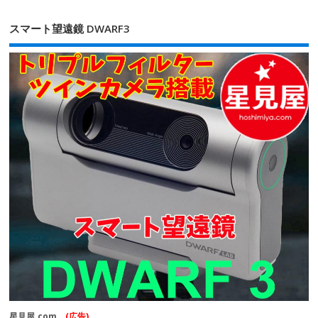
スマート望遠鏡 DWARF3
星見屋.com
(広告)