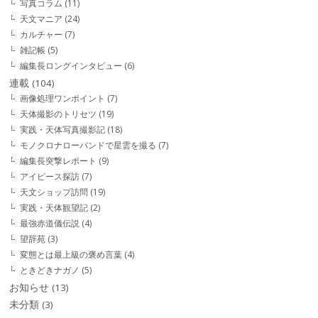
写真コラム
(11)
天文マニア
(24)
カルチャー
(7)
雑記帳
(5)
編集長ロングインタビュー
(6)
連載
(104)
画像処理ワンポイント
(7)
天体撮影のトリセツ
(19)
実践・天体写真撮影記
(18)
モノクロナローバンドで星雲を撮る
(7)
編集長突撃レポート
(9)
アイピース探訪
(7)
天文ショップ訪問
(19)
実践・天体観望記
(2)
最強赤道儀伝説
(4)
望辞苑
(3)
変態とは最上級の褒め言葉
(4)
ときどきナガノ
(5)
お知らせ
(13)
未分類
(3)