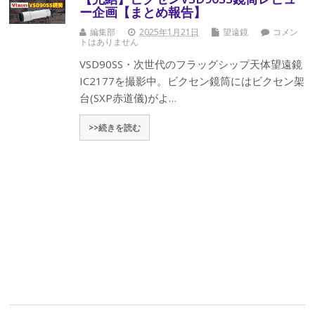
ー企画【まとめ報告】
編集部
2025年1月21日
望遠鏡
コメン
トはありません
VSD90SS・次世代のフラッグシップ天体望遠鏡
IC2177を撮影中。ビクセン鏡筒にはビクセン架
台(SXP赤道儀)がよ…
>>続きを読む