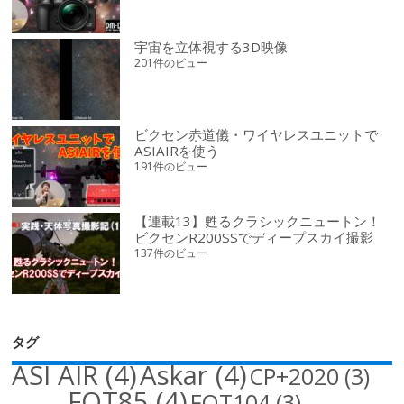
宇宙を立体視する3D映像
201件のビュー
ビクセン赤道儀・ワイヤレスユニットで
ASIAIRを使う
191件のビュー
【連載13】甦るクラシックニュートン！
ビクセンR200SSでディープスカイ撮影
137件のビュー
タグ
ASI AIR
(4)
Askar
(4)
CP+2020
(3)
FOT85
(4)
FOT104
(3)