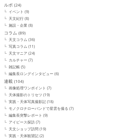
ルポ
(24)
イベント
(9)
天文紀行
(8)
施設・企業
(8)
コラム
(89)
天文コラム
(36)
写真コラム
(11)
天文マニア
(24)
カルチャー
(7)
雑記帳
(5)
編集長ロングインタビュー
(6)
連載
(104)
画像処理ワンポイント
(7)
天体撮影のトリセツ
(19)
実践・天体写真撮影記
(18)
モノクロナローバンドで星雲を撮る
(7)
編集長突撃レポート
(9)
アイピース探訪
(7)
天文ショップ訪問
(19)
実践・天体観望記
(2)