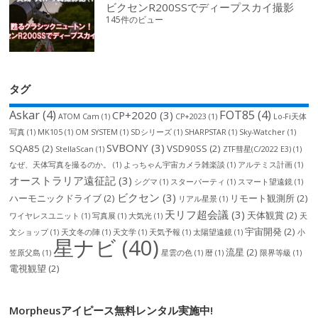
ビクセンR200SSでディープスカイ撮影
145件のビュー
タグ
Askar
(4)
FOT85
(4)
CP+2020
(3)
ATOM Cam
(1)
CP+2023
(1)
Lo-Fi天体
写真
(1)
MK105
(1)
OM SYSTEM
(1)
SDシリーズ
(1)
SHARPSTAR
(1)
Sky-Watcher
(1)
SVBONY
(3)
SQA85
(2)
VSD90SS
(2)
StellaScan
(1)
ZTF彗星(C/2022 E3)
(1)
なぜ、天体写真を撮るのか。
(1)
よっちゃん宇宙カメラ雑楽談
(1)
アルテミス計画
(1)
オーストラリア遠征記
(3)
シグマ
(1)
スターパーティ
(1)
スマート望遠鏡
(1)
ビクセン
(3)
ハーモニックドライブ
(2)
リモート観測所
(2)
リアル星景
(1)
天リフ超会議
(3)
天体観賞
(2)
ワイヤレスユニット
(1)
写真展
(1)
大気光
(1)
天
宇宙開発
(2)
文ショップ
(1)
天文冬の陣
(1)
天文学
(1)
天気予報
(1)
太陽望遠鏡
(1)
小
星ナビ
(40)
流星
(2)
笠原父島
(1)
星雲の色
(1)
暦
(1)
限界等級
(1)
電視観望
(2)
Morpheusアイピース無料レンタル実施中!