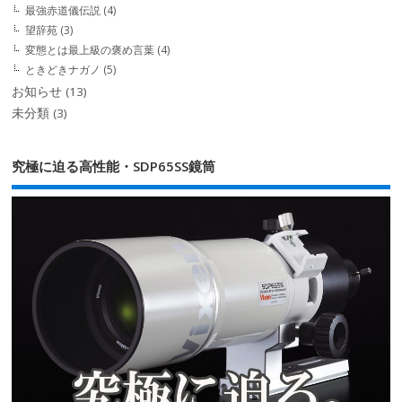
最強赤道儀伝説
(4)
望辞苑
(3)
変態とは最上級の褒め言葉
(4)
ときどきナガノ
(5)
お知らせ
(13)
未分類
(3)
究極に迫る高性能・SDP65SS鏡筒