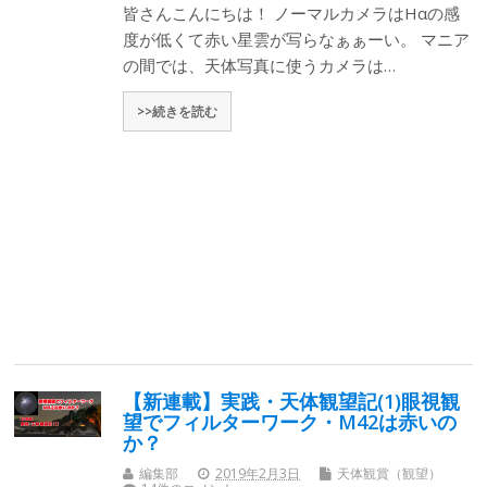
皆さんこんにちは！ ノーマルカメラはHαの感
度が低くて赤い星雲が写らなぁぁーい。 マニア
の間では、天体写真に使うカメラは…
>>続きを読む
【新連載】実践・天体観望記(1)眼視観
望でフィルターワーク・M42は赤いの
か？
編集部
2019年2月3日
天体観賞（観望）