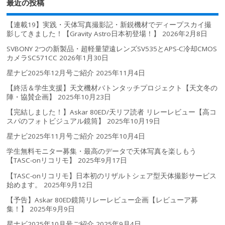
最近の投稿
【連載19】実践・天体写真撮影記・新鋭機材でディープスカイ撮
影してきました！【Gravity Astro日本初登場！】
2026年2月8日
SVBONY 2つの新製品・超軽量望遠レンズSV535とAPS-C冷却CMOS
カメラSC571CC
2026年1月30日
星ナビ2025年12月号ご紹介
2025年11月4日
【終活＆学生支援】天文機材バトンタッチプロジェクト【天文冬の
陣・協賛企画】
2025年10月23日
【完結しました！】Askar 80ED/天リフ読者 リレーレビュー【高コ
スパのフォトビジュアル鏡筒】
2025年10月19日
星ナビ2025年11月号ご紹介
2025年10月4日
学生無料モニター募集・最高のデータで天体写真を楽しもう
【TASC-onリコリモ】
2025年9月17日
【TASC-onリコリモ】日本初のリザルトシェア型天体撮影サービス
始めます。
2025年9月12日
【予告】Askar 80ED鏡筒リレーレビュー企画【レビューア募
集！】
2025年9月9日
星ナビ2025年10月号ご紹介
2025年9月4日