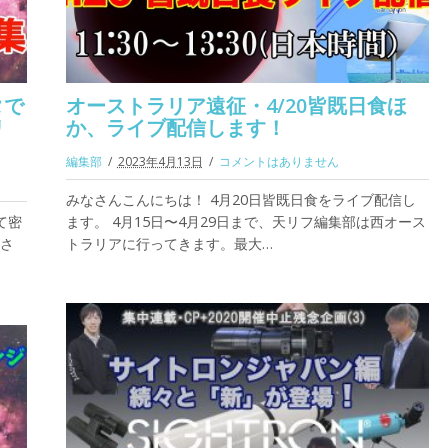
タで
オーストラリア遠征・4/20皆既日食ほ
リ
か、ライブ配信します！
編集部
2023年4月13日
コメントはありません
みなさんこんにちは！ 4月20日皆既日食をライブ配信し
て密
ます。 4月15日〜4月29日まで、天リフ編集部は西オース
さ
トラリアに行ってきます。最大…