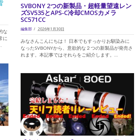
皆
SVBONY 2つの新製品・超軽量望遠レン
ズSV535とAPS-C冷却CMOSカメラ
SC571CC
編集部
2026年1月30日
的な
常に
みなさんこんにちは！ 日本でもすっかりお馴染みに
…
なったSVBONYから、意欲的な２つの新製品が発売さ
れます。本記事ではそれらをご紹介します。…