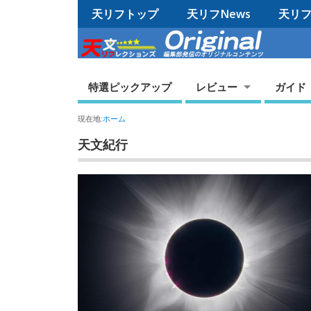
天リフトップ
天リフNews
天リフO
特選ピックアップ
レビュー
ガイド
現在地:
ホーム
天文紀行