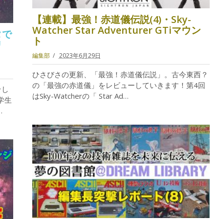
【連載】最強！赤道儀伝説(4)・Sky-
Watcher Star Adventurer GTiマウン
タで
ト
リ
編集部
2023年6月29日
ひさびさの更新、「最強！赤道儀伝説」。古今東西？
の「最強の赤道儀」をレビューしていきます！第4回
そし
はSky-Watcherの「 Star Ad…
学生
…