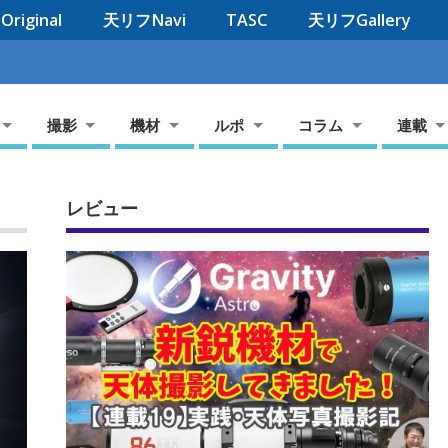
riginal
天リフNavi
TASC
天リフGallery
撮影
機材
ルポ
コラム
連載
レビュー