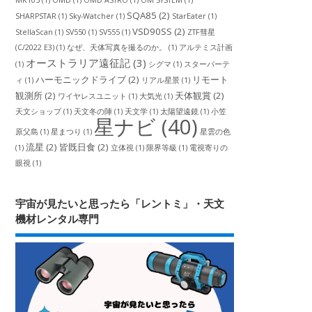
MK105
(1)
OMD
(1)
OMD ASTRO
(1)
OM SYSTEM
(1)
SQA85
(2)
SHARPSTAR
(1)
Sky-Watcher
(1)
StarEater
(1)
VSD90SS
(2)
StellaScan
(1)
SV550
(1)
SV555
(1)
ZTF彗星
(C/2022 E3)
(1)
なぜ、天体写真を撮るのか。
(1)
アルテミス計画
オーストラリア遠征記
(3)
(1)
シグマ
(1)
スターパーテ
ハーモニックドライブ
(2)
リモート
ィ
(1)
リアル星景
(1)
観測所
(2)
天体観賞
(2)
ワイヤレスユニット
(1)
大気光
(1)
天文ショップ
(1)
天文冬の陣
(1)
天文学
(1)
太陽望遠鏡
(1)
小笠
星ナビ
(40)
原父島
(1)
星まつり
(1)
星雲の色
流星
(2)
皆既日食
(2)
(1)
立体視
(1)
限界等級
(1)
電視寄りの
眼視
(1)
宇宙が見たいと思ったら「レントミ」・天文
機材レンタル専門