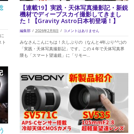
総
【連載19】実践・天体写真撮影記・新鋭
機材でディープスカイ撮影してきまし
た！【Gravity Astro日本初登場！】
編集部
2026年2月8日
コメントはありません
に
スト
みなさんこんにちは！久しぶりの（なんと4年ぶり^^;;)の
「実践・天体写真撮影記」です。この４年で天体写真界
隈も「スマート望遠鏡」に「リモー…
う