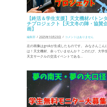
【終活＆学生支援】天文機材バトン
チプロジェクト【天文冬の陣・協賛
画】
編集部
2025年10月23日
コメントはありません
左の画像はgrokが生成したものです。 みなさんこん
は！天文機材、余っていませんか？ このたび、大学
天文サークルの交流イベントである…