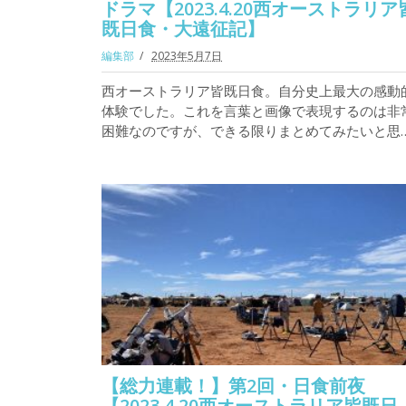
ドラマ【2023.4.20西オーストラリア
既日食・大遠征記】
編集部
2023年5月7日
西オーストラリア皆既日食。自分史上最大の感動
体験でした。これを言葉と画像で表現するのは非
困難なのですが、できる限りまとめてみたいと思
【総力連載！】第2回・日食前夜
【2023.4.20西オーストラリア皆既日