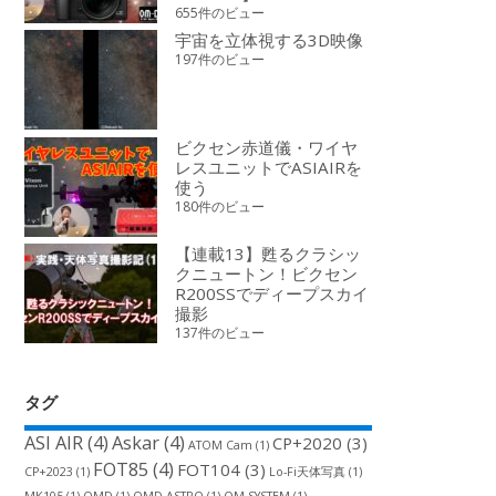
655件のビュー
宇宙を立体視する3D映像
197件のビュー
ビクセン赤道儀・ワイヤ
レスユニットでASIAIRを
使う
180件のビュー
【連載13】甦るクラシッ
クニュートン！ビクセン
R200SSでディープスカイ
撮影
137件のビュー
タグ
ASI AIR
(4)
Askar
(4)
CP+2020
(3)
ATOM Cam
(1)
FOT85
(4)
FOT104
(3)
CP+2023
(1)
Lo-Fi天体写真
(1)