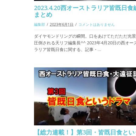
2023.4.20西オーストラリア皆既日食
まとめ
編集部
2023年6月1日
コメントはありません
ダイヤモンドリングの瞬間。口をあけてただただ光景
圧倒される天リフ編集長^^ 2023年4月20日の西オー
ラリア皆既日食に関する、記事・…
【総力連載！】第3回・皆既日食とい