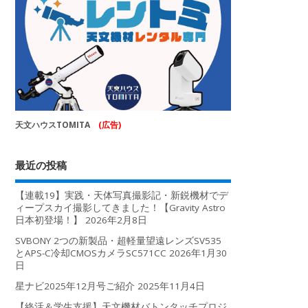
天文ハウスTOMITA
(広告)
最近の投稿
【連載19】実践・天体写真撮影記・新鋭機材でデ
ィープスカイ撮影してきました！【Gravity Astro
日本初登場！】
2026年2月8日
SVBONY 2つの新製品・超軽量望遠レンズSV535
とAPS-C冷却CMOSカメラSC571CC
2026年1月30
日
星ナビ2025年12月号ご紹介
2025年11月4日
【終活＆学生支援】天文機材バトンタッチプロジ