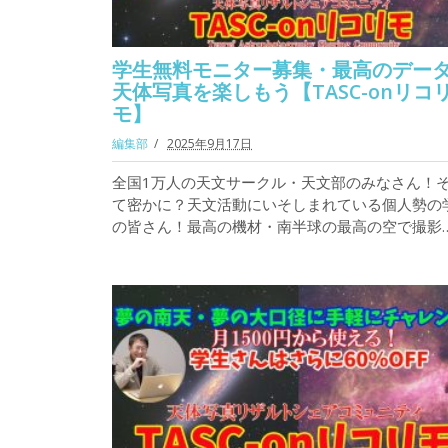
学生無料モニター募集・最高のデー
天体写真を楽しもう【TASC-onリコ
モ】
編集部
2025年9月17日
全国1万人の天文サークル・天文部のみなさん！
て密かに？天文活動にいそしまれている個人勢の
の皆さん！最高の機材・南半球の最高の空で撮影