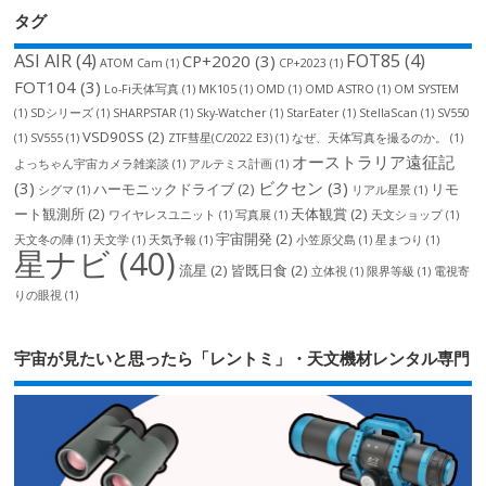
タグ
ASI AIR
(4)
FOT85
(4)
CP+2020
(3)
ATOM Cam
(1)
CP+2023
(1)
FOT104
(3)
Lo-Fi天体写真
(1)
MK105
(1)
OMD
(1)
OMD ASTRO
(1)
OM SYSTEM
(1)
SDシリーズ
(1)
SHARPSTAR
(1)
Sky-Watcher
(1)
StarEater
(1)
StellaScan
(1)
SV550
VSD90SS
(2)
(1)
SV555
(1)
ZTF彗星(C/2022 E3)
(1)
なぜ、天体写真を撮るのか。
(1)
オーストラリア遠征記
よっちゃん宇宙カメラ雑楽談
(1)
アルテミス計画
(1)
(3)
ビクセン
(3)
ハーモニックドライブ
(2)
リモ
シグマ
(1)
リアル星景
(1)
ート観測所
(2)
天体観賞
(2)
ワイヤレスユニット
(1)
写真展
(1)
天文ショップ
(1)
宇宙開発
(2)
天文冬の陣
(1)
天文学
(1)
天気予報
(1)
小笠原父島
(1)
星まつり
(1)
星ナビ
(40)
流星
(2)
皆既日食
(2)
立体視
(1)
限界等級
(1)
電視寄
りの眼視
(1)
宇宙が見たいと思ったら「レントミ」・天文機材レンタル専門