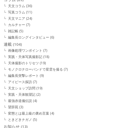
天文コラム
(36)
写真コラム
(11)
天文マニア
(24)
カルチャー
(7)
雑記帳
(5)
編集長ロングインタビュー
(6)
連載
(104)
画像処理ワンポイント
(7)
実践・天体写真撮影記
(18)
天体撮影のトリセツ
(19)
モノクロナローバンドで星雲を撮る
(7)
編集長突撃レポート
(9)
アイピース探訪
(7)
天文ショップ訪問
(19)
実践・天体観望記
(2)
最強赤道儀伝説
(4)
望辞苑
(3)
変態とは最上級の褒め言葉
(4)
ときどきナガノ
(5)
お知らせ
(13)