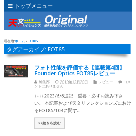
トップメニュー
現在地:
ホーム
»
FOT85
タグアーカイブ: FOT85
フォト性能を評価する【連載第4回】
Founder Optics FOT85レビュー
編集部
2019年12月20日
レビュー
コメ
ントはありません
↓↓↓↓2023/6/6追記 重要・必ずお読み下さ
い。 本記事および天文リフレクションズにおけ
るFOT85/104に関す…
>>続きを読む