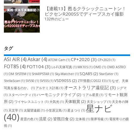
【連載13】甦るクラシックニュートン！
ビクセンR200SSでディープスカイ撮影
132件のビュー
タグ
ASI AIR
(4)
Askar
(4)
CP+2020
(3)
ATOM Cam
(1)
CP+2023
(1)
FOT85
(4)
FOT104
(3)
Lo-Fi天体写真
(1)
MK105
(1)
OMD
(1)
OMD ASTRO
SQA85
(2)
(1)
OM SYSTEM
(1)
SHARPSTAR
(1)
Sky-Watcher
(1)
StarEater
(1)
VSD90SS
(2)
StellaScan
(1)
SV550
(1)
SV555
(1)
ZTF彗星(C/2022 E3)
(1)
なぜ、天体
オーストラリア遠征記
(3)
写真を撮るのか。
(1)
アルテミス計画
(1)
シグマ
ハーモニックドライブ
(2)
リモート観測
(1)
スターパーティ
(1)
リアル星景
(1)
所
(2)
天体観賞
(2)
ワイヤレスユニット
(1)
大気光
(1)
天文ショップ
(1)
天文冬の陣
星ナビ
(1)
天文学
(1)
太陽望遠鏡
(1)
小笠原父島
(1)
星まつり
(1)
(40)
流星
(2)
皆既日食
(2)
星雲の色
(1)
立体視
(1)
限界等級
(1)
電視寄りの眼
視
(1)