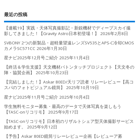
最近の投稿
【連載19】実践・天体写真撮影記・新鋭機材でディープスカイ撮
影してきました！【Gravity Astro日本初登場！】
2026年2月8日
SVBONY 2つの新製品・超軽量望遠レンズSV535とAPS-C冷却CMOS
カメラSC571CC
2026年1月30日
星ナビ2025年12月号ご紹介
2025年11月4日
【終活＆学生支援】天文機材バトンタッチプロジェクト【天文冬の
陣・協賛企画】
2025年10月23日
【完結しました！】Askar 80ED/天リフ読者 リレーレビュー【高コ
スパのフォトビジュアル鏡筒】
2025年10月19日
星ナビ2025年11月号ご紹介
2025年10月4日
学生無料モニター募集・最高のデータで天体写真を楽しもう
【TASC-onリコリモ】
2025年9月17日
【TASC-onリコリモ】日本初のリザルトシェア型天体撮影サービス
始めます。
2025年9月12日
【予告】Askar 80ED鏡筒リレーレビュー企画【レビューア募