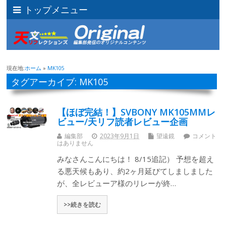
トップメニュー
現在地:
ホーム
»
MK105
タグアーカイブ: MK105
【ほぼ完結！】SVBONY MK105MMレ
ビュー/天リフ読者レビュー企画
編集部
2023年9月1日
望遠鏡
コメント
はありません
みなさんこんにちは！ 8/15追記） 予想を超え
る悪天候もあり、約2ヶ月延びてしましました
が、全レビューア様のリレーが終…
>>続きを読む