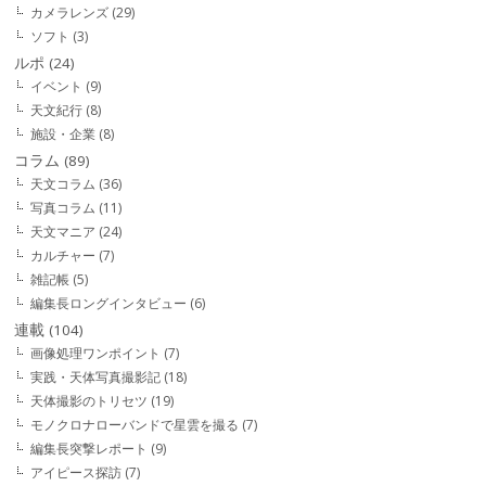
カメラレンズ
(29)
ソフト
(3)
ルポ
(24)
イベント
(9)
天文紀行
(8)
施設・企業
(8)
コラム
(89)
天文コラム
(36)
写真コラム
(11)
天文マニア
(24)
カルチャー
(7)
雑記帳
(5)
編集長ロングインタビュー
(6)
連載
(104)
画像処理ワンポイント
(7)
実践・天体写真撮影記
(18)
天体撮影のトリセツ
(19)
モノクロナローバンドで星雲を撮る
(7)
編集長突撃レポート
(9)
アイピース探訪
(7)