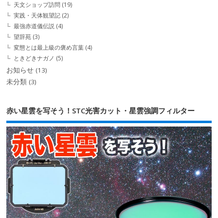
天文ショップ訪問
(19)
実践・天体観望記
(2)
最強赤道儀伝説
(4)
望辞苑
(3)
変態とは最上級の褒め言葉
(4)
ときどきナガノ
(5)
お知らせ
(13)
未分類
(3)
赤い星雲を写そう！STC光害カット・星雲強調フィルター