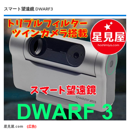
スマート望遠鏡 DWARF3
星見屋.com
(広告)