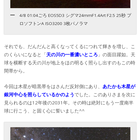
4/8 01:04ごろ EOS5D3 シグマ24mmF1.4Art F2.5 25秒 プ
ロソフトンA ISO3200 3枚パノラマ
それでも、だんだんと高くなってくるにつれて輝きを増し、こ
のくらいになると「
天の川の一番濃いところ
」の面目躍如。天
球を横断する天の川が地上をほの明るく照らし出すのもこの時
間帯から。
今回は木星が暗黒帯をはさんだ反対側にあり、
あたかも木星が
銀河中心を照らしているかのよう
でした。このありさまを次に
見られるのは12年後の2031年。その時は絶対にもう一度南半
球に行こう、と固く心に誓いました^^