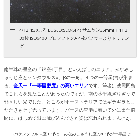
4/12 4:30ごろ EOS6D(SEO-SP4) サムヤン35mmF1.4 F2
30秒 ISO6400 プロソフトンA 4枚パノラマよりトリミン
グ
南半球の星空の「銀座4丁目」といえばこのエリア。みなみじ
ゅうじ座とケンタウルスα、βの一角。４つの一等星(*)が集ま
る、
全天一「一等星密度」の高いエリア
です。筆者は波照間島
でこれらを見たことがあったのですが、南の水平線ぎりぎりで
弱々しい光でした。ところがオーストラリアではギラギラとま
たたきもせず光っています。パースの空港に着いて外に出た瞬
間に、はじめて眼に飛び込んできた姿は忘れられません(*2)。
(*)ケンタウルス座α・βと、みなみじゅうじ座のα・βが一等星で