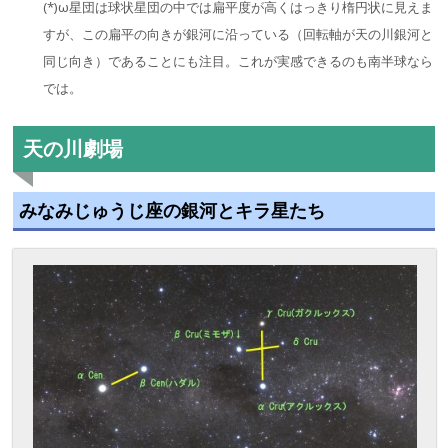
(*)ω星団は球状星団の中では扁平度が高くはっきり楕円状に見えま
すが、この扁平の向きが銀河に沿っている（回転軸が天の川銀河と
同じ向き）であることにも注目。これが実感できるのも南半球なら
では。
天の川劇場
みなみじゅうじ座の銀河とキラ星たち