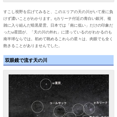
すこし視野を広げてみると、このエリアの天の川がいて座に負
けず濃いことがわかります。ηカリーナ付近の青白い銀河、複
雑に入り組んだ暗黒星雲。日本では「南に低い」だけの印象だ
ったω星団が、「天の川の外れ」に漂っているのがわかるのも
南半球ならでは。初めて眺めるこれらの星々は、肉眼でも全く
飽きることがありませんでした。
双眼鏡で流す天の川