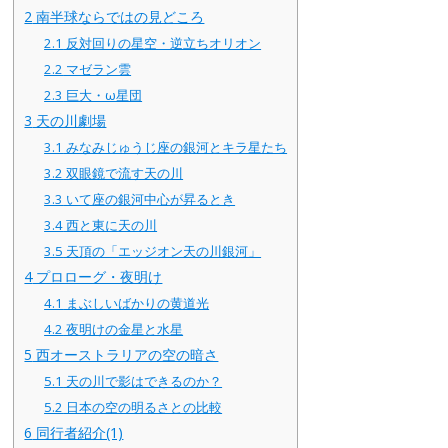
2
南半球ならではの見どころ
2.1
反対回りの星空・逆立ちオリオン
2.2
マゼラン雲
2.3
巨大・ω星団
3
天の川劇場
3.1
みなみじゅうじ座の銀河とキラ星たち
3.2
双眼鏡で流す天の川
3.3
いて座の銀河中心が昇るとき
3.4
西と東に天の川
3.5
天頂の「エッジオン天の川銀河」
4
プロローグ・夜明け
4.1
まぶしいばかりの黄道光
4.2
夜明けの金星と水星
5
西オーストラリアの空の暗さ
5.1
天の川で影はできるのか？
5.2
日本の空の明るさとの比較
6
同行者紹介(1)