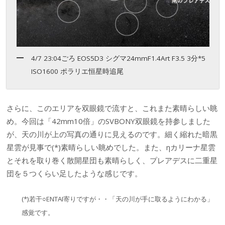
4/7 23:04ごろ EOS5D3 シグマ24mmF1.4Art F3.5 3分*5
ISO1600 ポラリエ恒星時追尾
さらに、このエリアを双眼鏡で流すと、これまた素晴らしい眺
め。今回は「42mm10倍」のSVBONY双眼鏡を持参しました
が、天の川が上の写真の通りに見えるのです。細く縮れた暗黒
星雲が見事で(*)素晴らしい眺めでした。また、ηカリーナ星雲
とそれを取り巻く散開星団も素晴らしく、プレアデスに二重星
団を５つくらい足したような感じです。
(*)若干○ENTAI寄りですが・・「天の川が手に取るようにわかる」
感覚です。