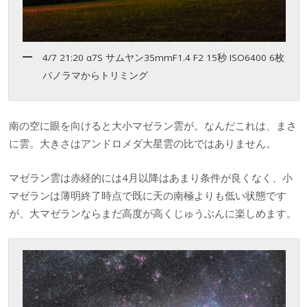
4/7 21:20 α7S サムヤン35mmF1.4 F2 15秒 ISO6400 6枚
パノラマからトリミング
南の空に眼を向けると大小マゼラン雲が。なんだこれは、まさ
に雲。大きさはアンドロメダ大星雲の比ではありません。
マゼラン雲は赤経的には4月以降はあまり条件が良くなく、小
マゼランは薄明終了時点で既に天の南極よりも低い状態です
が、大マゼランならまだ高度が高くじゅうぶんに楽しめます。