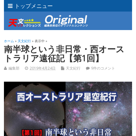
トップメニュー
ホーム
»
天文紀行
» 表示中 »
南半球という非日常・西オース
トラリア遠征記【第1回】
編集部
2019年4月24日
天文紀行
9件のコメント