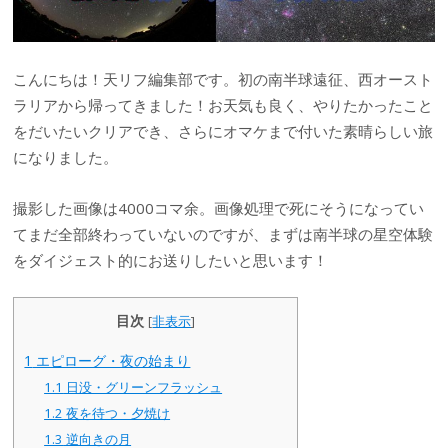
こんにちは！天リフ編集部です。初の南半球遠征、西オースト
ラリアから帰ってきました！お天気も良く、やりたかったこと
をだいたいクリアでき、さらにオマケまで付いた素晴らしい旅
になりました。
撮影した画像は4000コマ余。画像処理で死にそうになってい
てまだ全部終わっていないのですが、まずは南半球の星空体験
をダイジェスト的にお送りしたいと思います！
目次
[
非表示
]
1
エピローグ・夜の始まり
1.1
日没・グリーンフラッシュ
1.2
夜を待つ・夕焼け
1.3
逆向きの月