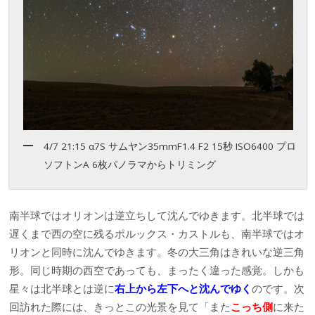
4/7 21:15 α7S サムヤン35mmF1.4 F2 15秒 ISO6400 プロ
ソフトンA 6枚パノラマからトリミング
南半球ではオリオンは逆立ちして沈んでゆきます。北半球では
遅くまで西の空に残るポルックス・カストルも、南半球ではオ
リオンと同時に沈んでゆきます。冬の大三角はきれいな逆三角
形。同じ時期の西空であっても、まったく違った感覚。しかも
星々は北半球とは逆に
右上から左下へと沈んでゆく
のです。次
回訪れた際には、きっとこの光景を見て「また
こっち側
に来た