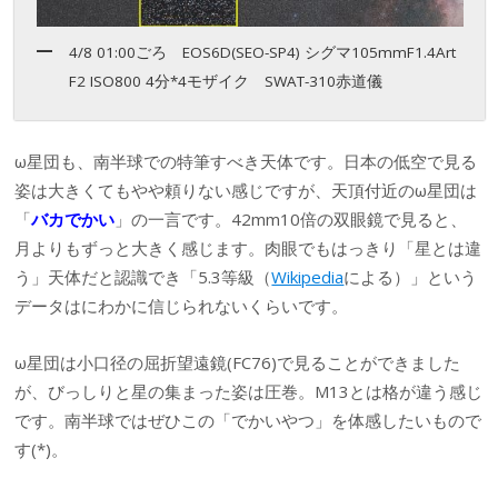
4/8 01:00ごろ EOS6D(SEO-SP4) シグマ105mmF1.4Art
F2 ISO800 4分*4モザイク SWAT-310赤道儀
ω星団も、南半球での特筆すべき天体です。日本の低空で見る
姿は大きくてもやや頼りない感じですが、天頂付近のω星団は
「
バカでかい
」の一言です。42mm10倍の双眼鏡で見ると、
月よりもずっと大きく感じます。肉眼でもはっきり「星とは違
う」天体だと認識でき「5.3等級（
Wikipedia
による）」という
データはにわかに信じられないくらいです。
ω星団は小口径の屈折望遠鏡(FC76)で見ることができました
が、びっしりと星の集まった姿は圧巻。M13とは格が違う感じ
です。南半球ではぜひこの「でかいやつ」を体感したいもので
す(*)。