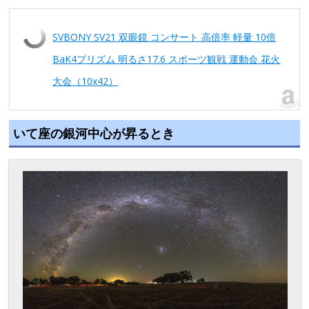
SVBONY SV21 双眼鏡 コンサート 高倍率 軽量 10倍
BaK4プリズム 明るさ17.6 スポーツ観戦 運動会 花火
大会（10x42）
いて座の銀河中心が昇るとき