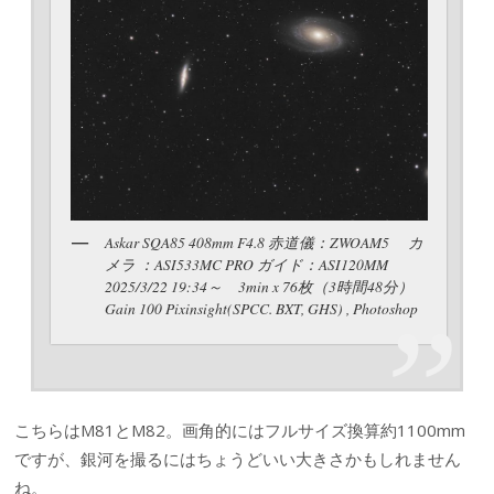
Askar SQA85 408mm F4.8 赤道儀：ZWOAM5 カ
メラ ：ASI533MC PRO ガイド：ASI120MM
2025/3/22 19:34～ 3min x 76枚（3時間48分）
Gain 100 Pixinsight(SPCC. BXT, GHS) , Photoshop
こちらはM81とM82。画角的にはフルサイズ換算約1100mm
ですが、銀河を撮るにはちょうどいい大きさかもしれません
ね。