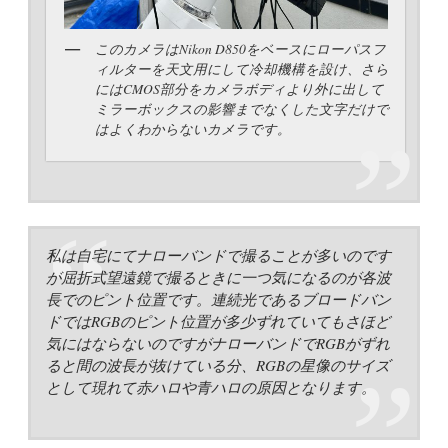
このカメラはNikon D850をベースにローパスフ
ィルターを天文用にして冷却機構を設け、さら
にはCMOS部分をカメラボディより外に出して
ミラーボックスの影響までなくした文字だけで
はよくわからないカメラです。
私は自宅にてナローバンドで撮ることが多いのです
が屈折式望遠鏡で撮るときに一つ気になるのが各波
長でのピント位置です。連続光であるブロードバン
ドではRGBのピント位置が多少ずれていてもさほど
気にはならないのですがナローバンドでRGBがずれ
ると間の波長が抜けている分、RGBの星像のサイズ
として現れて赤ハロや青ハロの原因となります。