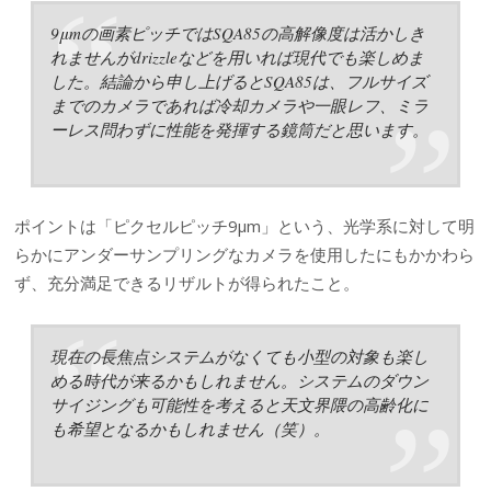
9μmの画素ピッチではSQA85の高解像度は活かしき
れませんがdrizzleなどを用いれば現代でも楽しめま
した。結論から申し上げるとSQA85は、フルサイズ
までのカメラであれば冷却カメラや一眼レフ、ミラ
ーレス問わずに性能を発揮する鏡筒だと思います。
ポイントは「ピクセルピッチ9μm」という、光学系に対して明
らかにアンダーサンプリングなカメラを使用したにもかかわら
ず、充分満足できるリザルトが得られたこと。
現在の長焦点システムがなくても小型の対象も楽し
める時代が来るかもしれません。システムのダウン
サイジングも可能性を考えると天文界隈の高齢化に
も希望となるかもしれません（笑）。