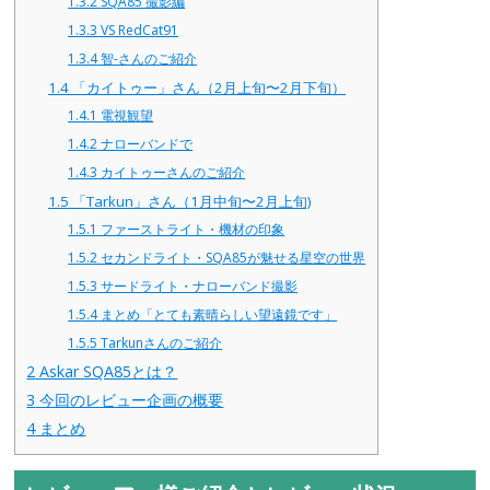
1.3.2
SQA85 撮影編
1.3.3
VS RedCat91
1.3.4
智-さんのご紹介
1.4
「カイトゥー」さん（2月上旬〜2月下旬）
1.4.1
電視観望
1.4.2
ナローバンドで
1.4.3
カイトゥーさんのご紹介
1.5
「Tarkun」さん（1月中旬〜2月上旬)
1.5.1
ファーストライト・機材の印象
1.5.2
セカンドライト・SQA85が魅せる星空の世界
1.5.3
サードライト・ナローバンド撮影
1.5.4
まとめ「とても素晴らしい望遠鏡です」
1.5.5
Tarkunさんのご紹介
2
Askar SQA85とは？
3
今回のレビュー企画の概要
4
まとめ