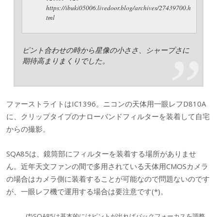
https://ibuki05006.livedoor.blog/archives/27439700.h
tml
ピント合わせの時から星像の小ささ、シャープさに
期待高まりまくりでした。
ファーストライトはIC1396。ニコンの天体用一眼レフD810A
に、クリップタイプのナローバンドフィルターを装着して自宅
からの撮影。
SQA85は、鏡筒部にフィルターを装着する場所がありませ
ん。近年天文ファンの間で多用されている天体用CMOSカメラ
の場合はカメラ側に装着することが可能なので問題ないのです
が、一眼レフ機で運用する場合は要注意です(*)。
(*)SQA85は基本的にはピントが出ればバックフォーカスを調整