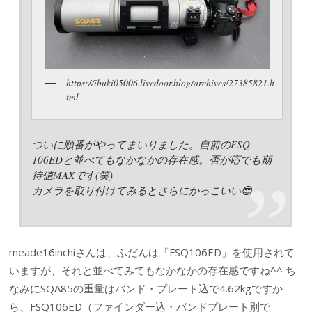
https://ibuki05006.livedoor.blog/archives/27385821.h
tml
ついに順番がやってまいりました。自前のFSQ
106EDと並べてもなかなかの存在感。否が応でも期
待値MAXです(笑)
カメラを取り付けてみるとさらにかっこいい😎
meade16inchiさんは、ふだんは「FSQ106ED」を使用されて
いますが、それと並べてみてもなかなかの存在感ですね^^ ち
なみにSQA85の重量はバンド・プレート込で4.62kgですか
ら、FSQ106ED（ファインダー込・バンドプレート別で