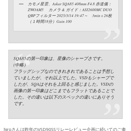
カモメ星雲、Askar SQA85 408mm F4.8 赤道儀：
ZWOAM5 カメラ & ガイド：ASI2600MC DUO
QBPフィルター 2025/3/14 19:47～ 3min x 26枚
（１時間18分）Gain 100
SQA85の第一印象は、星像のシャープさです。
(中略）
フラッグシップなのできれきれであることは予想し
ていましたが、それ以上でした。VSDもシャープで
したが、SQAはそれを上回ると感じました。VSDの
画像の第一印象はどこまでもフラットであることで
した。その違いは以下のスペックの違いにありそう
です。
hiroさんは昨年のVSD90SSリレーレビュー企画に続いてのご参