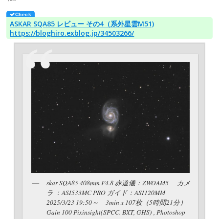
ASKAR SQA85 レビュー その4（系外星雲M51)
https://bloghiro.exblog.jp/34503266/
skar SQA85 408mm F4.8 赤道儀：ZWOAM5 カメ
ラ ：ASI533MC PRO ガイド：ASI120MM
2025/3/23 19:50～ 3min x 107枚（5時間21分）
Gain 100 Pixinsight(SPCC. BXT, GHS) , Photoshop