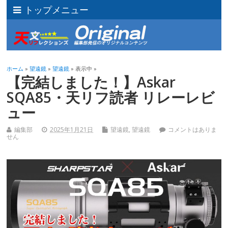
トップメニュー
ホーム
»
望遠鏡
»
望遠鏡
» 表示中 »
【完結しました！】Askar
SQA85・天リフ読者 リレーレビ
ュー
編集部
2025年1月21日
望遠鏡
,
望遠鏡
コメントはありま
せん