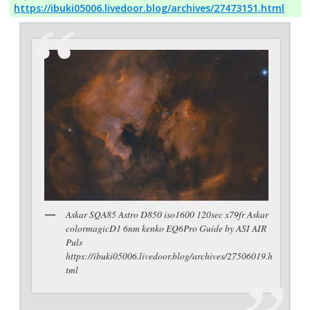
https://ibuki05006.livedoor.blog/archives/27473151.html
Askar SQA85 Astro D850 iso1600 120sec x79fr Askar
colormagicD1 6nm kenko EQ6Pro Guide by ASI AIR
Puls
https://ibuki05006.livedoor.blog/archives/27506019.h
tml