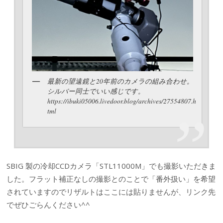
最新の望遠鏡と20年前のカメラの組み合わせ。
シルバー同士でいい感じです。
https://ibuki05006.livedoor.blog/archives/27554807.h
tml
SBIG 製の冷却CCDカメラ「STL11000M」でも撮影いただきま
した。フラット補正なしの撮影とのことで「番外扱い」を希望
されていますのでリザルトはここには貼りませんが、リンク先
でぜひごらんください^^