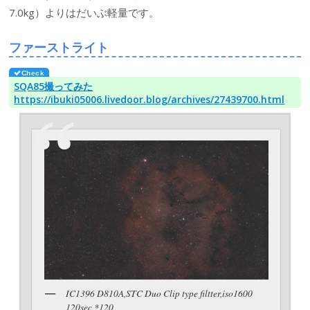
7.0kg）よりはだいぶ軽量です。
ファーストライト
SQA85撮ってみた
https://ibuki05006.livedoor.blog/archives/27439700.html
IC1396 D810A,STC Duo Clip type filtter,iso1600
120sec *120