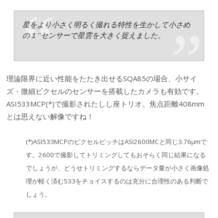
星をより小さく明るく撮れる特性を生かして小さめ
の１”センサーで星雲を大きく捉えました。
理論限界に近い性能をたたき出せるSQA85の場合、小サイ
ズ・微細ビクセルのセンサーを搭載したカメラも有効です。
ASI533MCP(*)で撮影されたしし座トリオ。焦点距離408mm
とは思えない解像ですね！
(*)ASI533MCPのピクセルピッチはASI2600MCと同じ3.76μmで
す。2600で撮影してトリミングしてもおそらく同じ結果になる
でしょうが、どうせトリミングするならデータ量が小さく画像処
理が軽く済む533をチョイスするのは充分に合理性のある判断で
しょう。