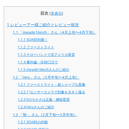
目次
[
非表示
]
1
レビューアー様ご紹介とレビュー状況
1.1
「meade16inch」さん（4月上旬〜4月下旬）
1.1.1
SQA85到着！
1.1.2
ファーストライト
1.1.3
ナローバンドで北アメリカ星雲
1.1.4
番外編・冷却CCDで
1.1.5
meade16inchさんのご紹介
1.2
「Hiro」さん（3月中旬〜4月上旬）
1.2.1
ファーストライト・超シャープな星像
1.2.2
1″センサーカメラで対象を大きく撮る
1.2.3
Fの小ささは正義・網状星雲
1.2.4
Hiroさんのご紹介
1.3
「智-」さん（2月下旬〜3月中旬）
1.3.1
SQA85の外観