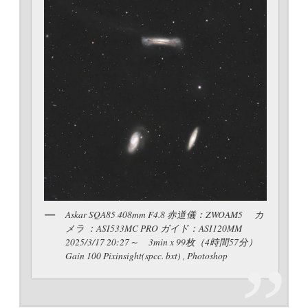
Askar SQA85 408mm F4.8 赤道儀：ZWOAM5 カ
メラ ：ASI533MC PRO ガイド：ASI120MM
2025/3/17 20:27～ 3min x 99枚（4時間57分）
Gain 100 Pixinsight(spcc. bxt) , Photoshop