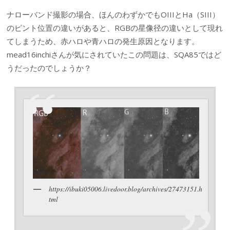
ナローバンド撮影の場合、ほんのわずかでもOIIIとHa（SIII）
のピント位置の違いがあると、RGBの星像径の違いとして現れ
てしまうため、赤ハロや青ハロの発生原因となります。
mead16inchiさんが気にされていたこの問題は、SQA85ではど
うだったのでしょうか？
https://ibuki05006.livedoor.blog/archives/27473151.h
tml