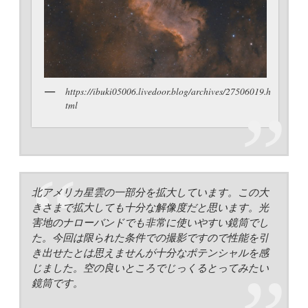
https://ibuki05006.livedoor.blog/archives/27506019.h
tml
北アメリカ星雲の一部分を拡大しています。この大
きさまで拡大しても十分な解像度だと思います。光
害地のナローバンドでも非常に使いやすい鏡筒でし
た。今回は限られた条件での撮影ですので性能を引
き出せたとは思えませんが十分なポテンシャルを感
じました。空の良いところでじっくるとってみたい
鏡筒です。