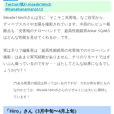
Twitter(現X) meade16inch
@hanahanamaron13
Meade16inchさんは主に「そこそこ光害地」なご自宅から、
ディープスカイや太陽を撮影されています。今回のレビュー着
眼点も「光害地のナローバンドで、超高性能鏡筒Askar SQA85
はどんな性能を見せてくれるか」です。
実は天リフ編集長は「超高性能鏡筒の光害地でのナローバンド
撮影」はあまり実写経験がありません。チリのリモートではず
いぶん撮っているのですが・・はたしてどんな結果になるでし
ょうか(*)？！
(*)ある程度の仮説は持ってはいるのですが、それが的を射たもの
なのかどうか、Meade16inchさんのリザルトには大いに期待し
ています！
「Hiro」さん（3月中旬〜4月上旬）