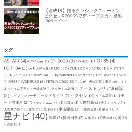
【連載13】甦るクラシックニュートン！
ビクセンR200SSでディープスカイ撮影
130件のビュー
タグ
ASI AIR
(4)
FOT85
(4)
CP+2020
(3)
ATOM Cam
(1)
CP+2023
(1)
FOT104
(3)
Lo-Fi天体写真
(1)
MK105
(1)
OMD
(1)
OMD ASTRO
(1)
OM SYSTEM
(1)
SDシリーズ
(1)
SHARPSTAR
(1)
Sky-Watcher
(1)
StarEater
(1)
StellaScan
(1)
SV550
VSD90SS
(2)
(1)
SV555
(1)
ZTF彗星(C/2022 E3)
(1)
なぜ、天体写真を撮るのか。
(1)
オーストラリア遠征記
よっちゃん宇宙カメラ雑楽談
(1)
アルテミス計画
(1)
(3)
ビクセン
(3)
ハーモニックドライブ
(2)
リモ
シグマ
(1)
リアル星景
(1)
ート観測所
(2)
天体観賞
(2)
ワイヤレスユニット
(1)
写真展
(1)
天文ショップ
(1)
宇宙開発
(2)
天文冬の陣
(1)
天文学
(1)
天気予報
(1)
小笠原父島
(1)
星まつり
(1)
星ナビ
(40)
流星
(2)
皆既日食
(2)
立体視
(1)
限界等級
(1)
電視寄
りの眼視
(1)