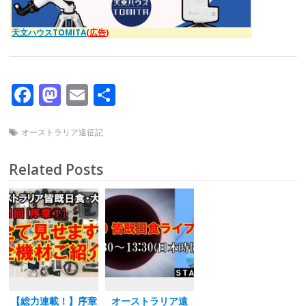
天文ハウスTOMITA
(広告)
F
M
E
共
ac
as
m
有
e
to
ai
オーストラリア遠征記
b
d
l
Related Posts
o
o
o
n
k
【総力連載！】序章
オーストラリア遠