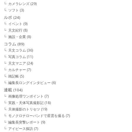
カメラレンズ
(29)
ソフト
(3)
ルポ
(24)
イベント
(9)
天文紀行
(8)
施設・企業
(8)
コラム
(89)
天文コラム
(36)
写真コラム
(11)
天文マニア
(24)
カルチャー
(7)
雑記帳
(5)
編集長ロングインタビュー
(6)
連載
(104)
画像処理ワンポイント
(7)
実践・天体写真撮影記
(18)
天体撮影のトリセツ
(19)
モノクロナローバンドで星雲を撮る
(7)
編集長突撃レポート
(9)
アイピース探訪
(7)