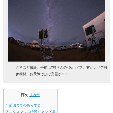
さきほど撮影。手前はT村さんの40cmドブ、右が天リフ持
参機材。お天気はほぼ完璧か？！
目次
[
非表示
]
1
前回までのあらすじ
2
エクスマウス特設キャンプ場