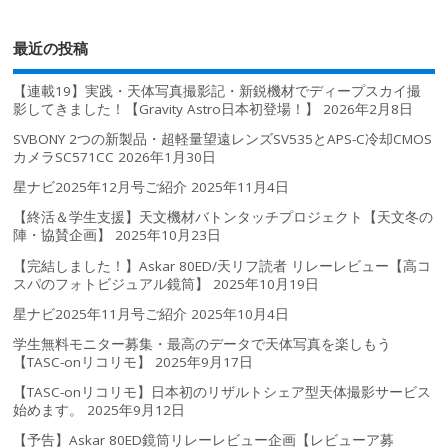
最近の投稿
【連載19】実践・天体写真撮影記・新鋭機材でディープスカイ撮
影してきました！【Gravity Astro日本初登場！】
2026年2月8日
SVBONY 2つの新製品・超軽量望遠レンズSV535とAPS-C冷却CMOS
カメラSC571CC
2026年1月30日
星ナビ2025年12月号ご紹介
2025年11月4日
【終活＆学生支援】天文機材バトンタッチプロジェクト【天文冬の
陣・協賛企画】
2025年10月23日
【完結しました！】Askar 80ED/天リフ読者 リレーレビュー【高コ
スパのフォトビジュアル鏡筒】
2025年10月19日
星ナビ2025年11月号ご紹介
2025年10月4日
学生無料モニター募集・最高のデータで天体写真を楽しもう
【TASC-onリコリモ】
2025年9月17日
【TASC-onリコリモ】日本初のリザルトシェア型天体撮影サービス
始めます。
2025年9月12日
【予告】Askar 80ED鏡筒リレーレビュー企画【レビューア募