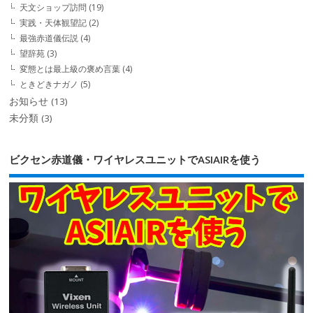
天文ショップ訪問
(19)
実践・天体観望記
(2)
最強赤道儀伝説
(4)
望辞苑
(3)
変態とは最上級の褒め言葉
(4)
ときどきナガノ
(5)
お知らせ
(13)
未分類
(3)
ビクセン赤道儀・ワイヤレスユニットでASIAIRを使う