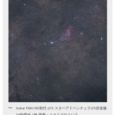
Askar FMA180初代 α7S スターアドベンチュラGTi赤道儀
30秒露光 1枚 西豪・エクスマウスにて