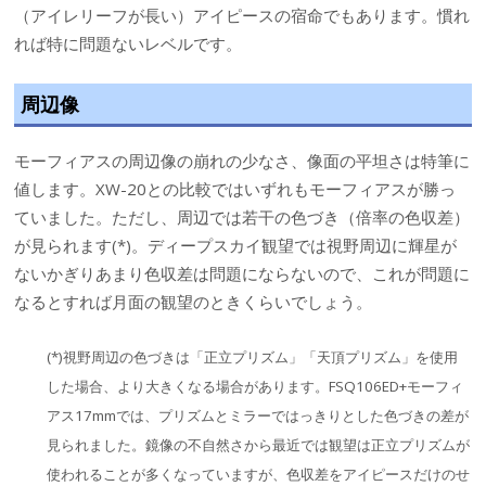
（アイレリーフが長い）アイピースの宿命でもあります。慣れ
れば特に問題ないレベルです。
周辺像
モーフィアスの周辺像の崩れの少なさ、像面の平坦さは特筆に
値します。XW-20との比較ではいずれもモーフィアスが勝っ
ていました。ただし、周辺では若干の色づき（倍率の色収差）
が見られます(*)。ディープスカイ観望では視野周辺に輝星が
ないかぎりあまり色収差は問題にならないので、これが問題に
なるとすれば月面の観望のときくらいでしょう。
(*)視野周辺の色づきは「正立プリズム」「天頂プリズム」を使用
した場合、より大きくなる場合があります。FSQ106ED+モーフィ
アス17mmでは、プリズムとミラーではっきりとした色づきの差が
見られました。鏡像の不自然さから最近では観望は正立プリズムが
使われることが多くなっていますが、色収差をアイピースだけのせ