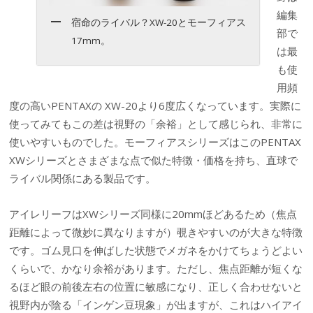
編集
宿命のライバル？XW-20とモーフィアス
部で
17mm。
は最
も使
用頻
度の高いPENTAXの XW-20より6度広くなっています。実際に
使ってみてもこの差は視野の「余裕」として感じられ、非常に
使いやすいものでした。モーフィアスシリーズはこのPENTAX
XWシリーズとさまざまな点で似た特徴・価格を持ち、直球で
ライバル関係にある製品です。
アイレリーフはXWシリーズ同様に20mmほどあるため（焦点
距離によって微妙に異なりますが）覗きやすいのが大きな特徴
です。ゴム見口を伸ばした状態でメガネをかけてちょうどよい
くらいで、かなり余裕があります。ただし、焦点距離が短くな
るほど眼の前後左右の位置に敏感になり、正しく合わせないと
視野内が陰る「インゲン豆現象」が出ますが、これはハイアイ