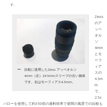
す。
Zeiss
のア
ッベ
オル
ソ
4mm
とモ
ーフ
ィア
比較に使用したZeiss アッベオルソ
スの
4mm（左）24.5mmスリーブの古い個体
4.5m
です。右はモーフィアス4.5mm。
m
で、
2.5x
バローを使用して約350倍の過剰倍率で昼間の風景での比較も