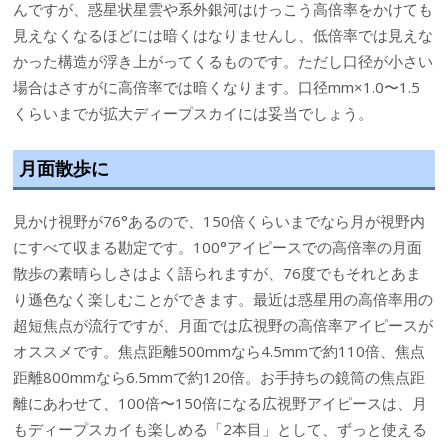
んですが、惑星状星雲や系外銀河はけっこう高倍率をかけても
見えなくなるほどには暗くはなりませんし、低倍率では見えな
かった構造が浮き上がってくるものです。ただし口径が小さい
場合はさすがに高倍率では暗くなります。口径mm×1.0〜1.5
くらいまでが拡大ディープスカイには妥当でしょう。
月面散歩に
見かけ視野が76°あるので、150倍くらいまでなら月が視野内
にすべて収まる勘定です。100°アイピースでの高倍率の月面
散歩の素晴らしさはよく語られますが、76度でもそれとあま
り遜色なく楽しむことができます。最近は惑星用の高倍率用の
超短焦点が流行ですが、月面では広視野の高倍率アイピースが
オススメです。焦点距離500mmなら4.5mmで約110倍、焦点
距離800mmなら6.5mmで約120倍。お手持ちの鏡筒の焦点距
離にあわせて、100倍〜150倍になる広視野アイピースは、月
もディープスカイも楽しめる「2本目」として、ずっと使える