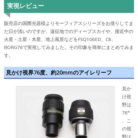
実視レビュー
販売店の国際光器様よりモーフィアスシリーズをお借りしてま
だ日が浅いのですが、遠征地でのディープスカイや、接近中の
火星・土星・木星、地上風景などをFSQ106ED、C8、
BORG76で実視してみました。その印象を簡単にまとめてみま
す。
見かけ視界76度、約20mmのアイレリーフ
見か
け視
野は
76°
、こ
の視
野は