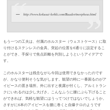
http://www.kokusai-kohki.com/Baader/morpheus.html
もう一つの工夫は、付属のホルスター（ウェストケース）に取
り付けるステンレスの金具。突起の位置を6通りに設定するこ
とができ、手探りで焦点距離を判別しようというアイデアで
す。
このホルスターは残念ながら今回は使用できなかったのです
が、かなり便利そうな気がします。観望の時に一番困るのがア
イピースの置き場所。外に出すと夜露が付くし、アルミトラン
クにいれるのは少し大げさ。こんなふうに腰にぶら下げること
ができれば、気軽な観望にはうってつけではないでしょうか。
さすがに6本のアイピースを腰に巻くと自爆テロのようです