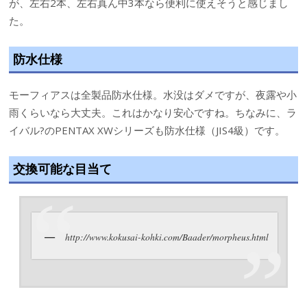
が、左右2本、左右真ん中3本なら便利に使えそうと感じまし
た。
防水仕様
モーフィアスは全製品防水仕様。水没はダメですが、夜露や小
雨くらいなら大丈夫。これはかなり安心ですね。ちなみに、ラ
イバル?のPENTAX XWシリーズも防水仕様（JIS4級）です。
交換可能な目当て
http://www.kokusai-kohki.com/Baader/morpheus.html