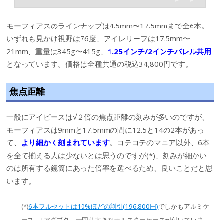
モーフィアスのラインナップは4.5mm〜17.5mmまで全6本。
いずれも見かけ視野は76度、アイレリーフは17.5mm〜
21mm、重量は345g〜415g、
1.25インチ/2インチバレル共用
となっています。価格は全種共通の税込34,800円です。
焦点距離
一般にアイピースは√２倍の焦点距離の刻みが多いのですが、
モーフィアスは9mmと17.5mmの間に12.5と14の2本があっ
て、
より細かく刻まれています
。コテコテのマニア以外、6本
を全て揃える人は少ないとは思うのですが(*)、刻みが細かい
のは所有する鏡筒にあった倍率を選べるため、良いことだと思
います。
(*)
6本フルセットは10%ほどの割引(196,800円)
でしかもアルミケ
ース、Tアダプタ、一回り大きなホルスターケースが付いていま