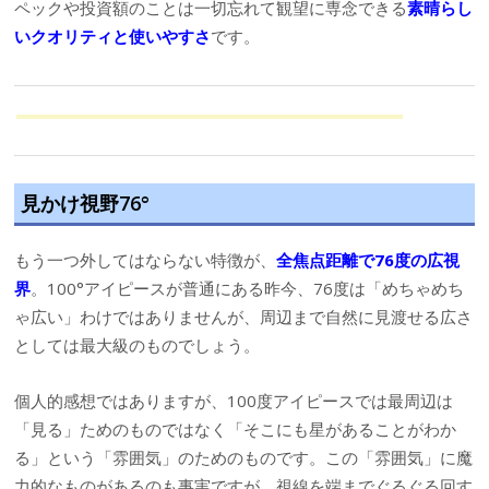
ペックや投資額のことは一切忘れて観望に専念できる
素晴らし
いクオリティと使いやすさ
です。
見かけ視野76°
もう一つ外してはならない特徴が、
全焦点距離で76度の広視
界
。100°アイピースが普通にある昨今、76度は「めちゃめち
ゃ広い」わけではありませんが、周辺まで自然に見渡せる広さ
としては最大級のものでしょう。
個人的感想ではありますが、100度アイピースでは最周辺は
「見る」ためのものではなく「そこにも星があることがわか
る」という「雰囲気」のためのものです。この「雰囲気」に魔
力的なものがあるのも事実ですが、視線を端までぐるぐる回す