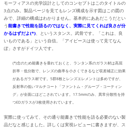
モーフィアスの光学設計としてのコンセプトはこのタイトルの
3点のみ。製品ページを見てもレンズ構成を示す図はこの図の
みで、詳細の構成はわかりません。基本的にああだこうだとい
う
能書き
で性能を語るのではなく、
実際に見てくれば良さが分
かるはずだよ(*)
、というスタンス。武骨です。「これは、良
いものである」という自信。「アイピースは使って見てなん
ぼ」さすがドイツ人です。
(*)念のため能書きを垂れておくと、ランタン系のガラス材は高屈
折率・低分散で、レンズの曲率を小さくできるなど収差補正に効果
があるガラス材です。5群8枚とレンズエレメントは多めですが、
反射率の低いマルチコート「ファントム・グループ・コーティン
グ」が全面にほどこされています。17.5mmのみ、異常分散性を持
つEDガラスが3枚使用されています。
実際に使ってみて、その通り能書きで性能を語る必要のない製
品だなと感じました。詳しくは実視レビューに書きますが、ス