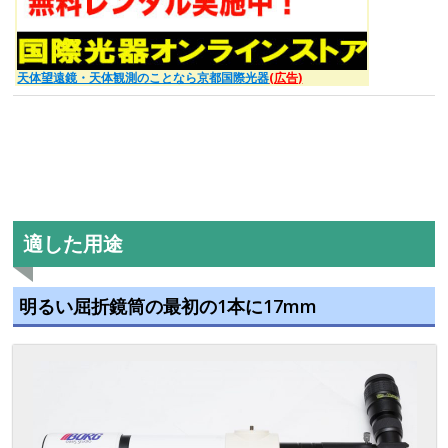
天体望遠鏡・天体観測のことなら京都国際光器
(広告)
適した用途
明るい屈折鏡筒の最初の1本に17mm