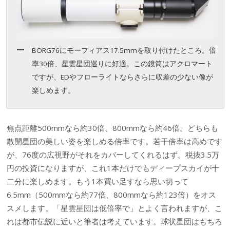
BORG76にモーフィアス17.5mmを取り付けたところ。倍
率30倍、星雲星団巡りに好適。この鏡筒はアクロマート
ですが、EDやフローライトならさらに収差の少ない像が
楽しめます。
焦点距離500mmなら約30倍、800mmなら約46倍。どちらも
散開星団の美しい姿を楽しめる倍率です。若干倍率は高めです
が、76度の広視野がそれをカバーしてくれるはず。税抜3.5万
円の投資になりますが、これ1本だけでもディープスカイが十
二分に楽しめます。もう1本買い足すなら思い切って
6.5mm（500mmなら約77倍、800mmなら約123倍）をオス
スメします。「星雲星団は低倍率で」とよく言われますが、こ
れは都市伝説に近いと筆者は考えています。球状星団はもちろ