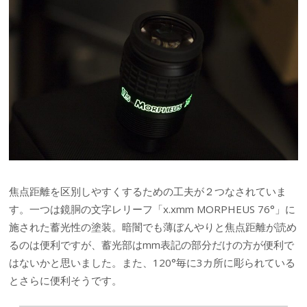
焦点距離を区別しやすくするための工夫が２つなされていま
す。一つは鏡胴の文字レリーフ「x.xmm MORPHEUS 76°」に
施された蓄光性の塗装。暗闇でも薄ぼんやりと焦点距離が読め
るのは便利ですが、蓄光部はmm表記の部分だけの方が便利で
はないかと思いました。また、120°毎に3カ所に彫られている
とさらに便利そうです。