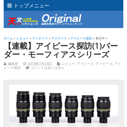
トップメニュー
ホーム
»
レビュー
»
アイピース
»
アイピース
»
アイピース探訪
» 表示中 »
【連載】アイピース探訪(1)バー
ダー・モーフィアスシリーズ
編集部
2018年7月24日
レビュー
,
アイピース
,
アイピース
,
アイ
ピース探訪
コメントはありません