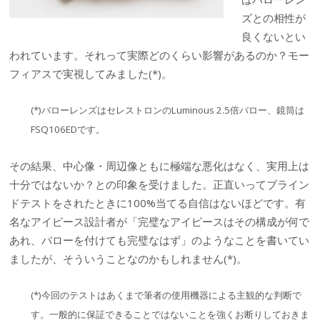
ズとの相性が
良くないとい
われています。それって実際どのくらい影響があるのか？モー
フィアスで実視してみました(*)。
(*)バローレンズはセレストロンのLuminous 2.5倍バロー、鏡筒は
FSQ106EDです。
その結果、中心像・周辺像ともに極端な悪化はなく、実用上は
十分ではないか？との印象を受けました。正直いってブライン
ドテストをされたときに100%当てる自信はないほどです。有
名なアイピース設計者が「完璧なアイピースはその構成が何で
あれ、バローを付けても完璧なはず」のようなことを書いてい
ましたが、そういうことなのかもしれません(*)。
(*)今回のテストはあくまで筆者の使用機器による主観的な判断で
す。一般的に保証できることではないことを強くお断りしておきま