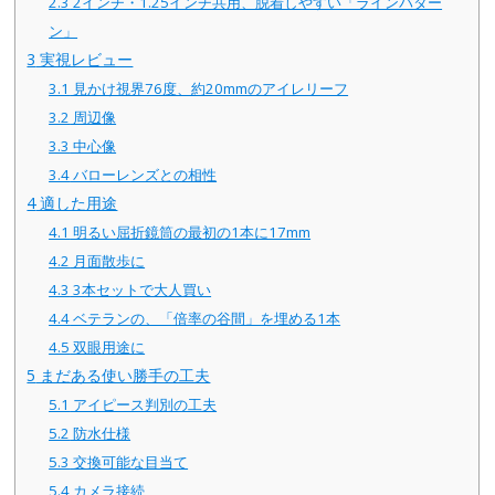
2.3
2インチ・1.25インチ共用、脱着しやすい「ラインパター
ン」
3
実視レビュー
3.1
見かけ視界76度、約20mmのアイレリーフ
3.2
周辺像
3.3
中心像
3.4
バローレンズとの相性
4
適した用途
4.1
明るい屈折鏡筒の最初の1本に17mm
4.2
月面散歩に
4.3
3本セットで大人買い
4.4
ベテランの、「倍率の谷間」を埋める1本
4.5
双眼用途に
5
まだある使い勝手の工夫
5.1
アイピース判別の工夫
5.2
防水仕様
5.3
交換可能な目当て
5.4
カメラ接続