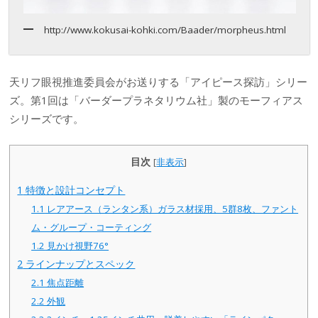
http://www.kokusai-kohki.com/Baader/morpheus.html
天リフ眼視推進委員会がお送りする「アイピース探訪」シリー
ズ。第1回は「バーダープラネタリウム社」製のモーフィアス
シリーズです。
目次
[
非表示
]
1
特徴と設計コンセプト
1.1
レアアース（ランタン系）ガラス材採用、5群8枚、ファント
ム・グループ・コーティング
1.2
見かけ視野76°
2
ラインナップとスペック
2.1
焦点距離
2.2
外観