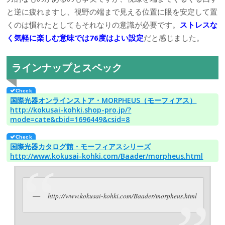
と逆に疲れますし、視野の端まで見える位置に眼を安定して置
くのは慣れたとしてもそれなりの意識が必要です。
ストレスな
く気軽に楽しむ意味では76度はよい設定
だと感じました。
ラインナップとスペック
国際光器オンラインストア・MORPHEUS（モーフィアス）
http://kokusai-kohki.shop-pro.jp/?
mode=cate&cbid=1696449&csid=8
国際光器カタログ館・モーフィアスシリーズ
http://www.kokusai-kohki.com/Baader/morpheus.html
http://www.kokusai-kohki.com/Baader/morpheus.html