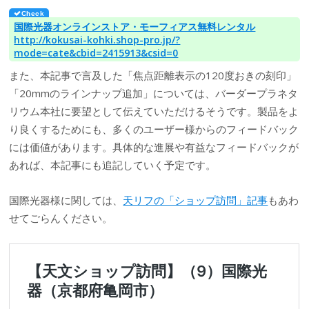
国際光器オンラインストア・モーフィアス無料レンタル
http://kokusai-kohki.shop-pro.jp/?
mode=cate&cbid=2415913&csid=0
また、本記事で言及した「焦点距離表示の120度おきの刻印」
「20mmのラインナップ追加」については、バーダープラネタ
リウム本社に要望として伝えていただけるそうです。製品をよ
り良くするためにも、多くのユーザー様からのフィードバック
には価値があります。具体的な進展や有益なフィードバックが
あれば、本記事にも追記していく予定です。
国際光器様に関しては、
天リフの「ショップ訪問」記事
もあわ
せてごらんください。