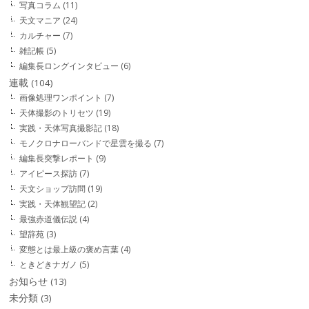
写真コラム
(11)
天文マニア
(24)
カルチャー
(7)
雑記帳
(5)
編集長ロングインタビュー
(6)
連載
(104)
画像処理ワンポイント
(7)
天体撮影のトリセツ
(19)
実践・天体写真撮影記
(18)
モノクロナローバンドで星雲を撮る
(7)
編集長突撃レポート
(9)
アイピース探訪
(7)
天文ショップ訪問
(19)
実践・天体観望記
(2)
最強赤道儀伝説
(4)
望辞苑
(3)
変態とは最上級の褒め言葉
(4)
ときどきナガノ
(5)
お知らせ
(13)
未分類
(3)