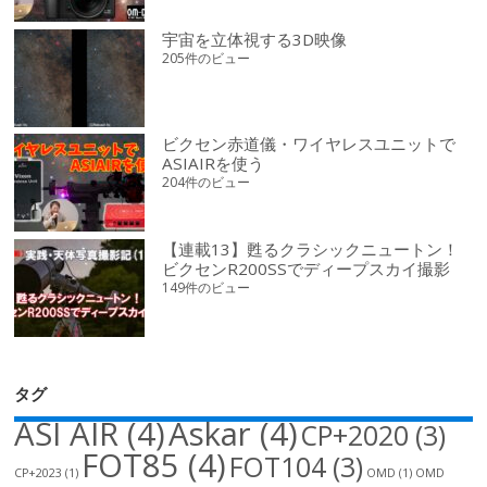
宇宙を立体視する3D映像
205件のビュー
ビクセン赤道儀・ワイヤレスユニットで
ASIAIRを使う
204件のビュー
【連載13】甦るクラシックニュートン！
ビクセンR200SSでディープスカイ撮影
149件のビュー
タグ
ASI AIR
(4)
Askar
(4)
CP+2020
(3)
FOT85
(4)
FOT104
(3)
CP+2023
(1)
OMD
(1)
OMD