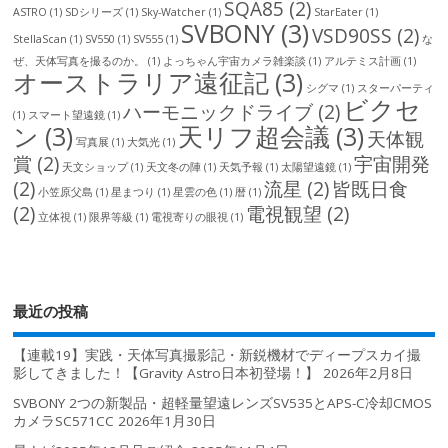
SQA85
(2)
ASTRO
(1)
SDシリーズ
(1)
Sky-Watcher
(1)
StarEater
(1)
SVBONY
(3)
VSD90SS
(2)
StellaScan
(1)
SV550
(1)
SV555
(1)
な
ぜ、天体写真を撮るのか。
(1)
よっちゃん宇宙カメラ雑楽談
(1)
アルテミス計画
(1)
オーストラリア遠征記
(3)
シグマ
(1)
スターパーティ
ビクセ
ハーモニックドライブ
(2)
(1)
スマート望遠鏡
(1)
ン
(3)
天リフ超会議
(3)
天体観
写真展
(1)
大気光
(1)
賞
(2)
宇宙開発
天文ショップ
(1)
天文冬の陣
(1)
天気予報
(1)
太陽望遠鏡
(1)
(2)
流星
(2)
皆既日食
小笠原父島
(1)
星まつり
(1)
星雲の色
(1)
暦
(1)
(2)
電視観望
(2)
立体視
(1)
限界等級
(1)
電視寄りの眼視
(1)
最近の投稿
【連載19】実践・天体写真撮影記・新鋭機材でディープスカイ撮
影してきました！【Gravity Astro日本初登場！】
2026年2月8日
SVBONY 2つの新製品・超軽量望遠レンズSV535とAPS-C冷却CMOS
カメラSC571CC
2026年1月30日