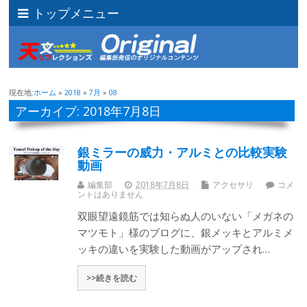
トップメニュー
現在地:
ホーム
»
2018
»
7月
»
08
アーカイブ: 2018年7月8日
銀ミラーの威力・アルミとの比較実験
動画
編集部
2018年7月8日
アクセサリ
コメ
ントはありません
双眼望遠鏡筋では知らぬ人のいない「メガネの
マツモト」様のブログに、銀メッキとアルミメ
ッキの違いを実験した動画がアップされ…
>>続きを読む