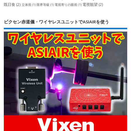
既日食
(2)
電視観望
(2)
立体視
(1)
限界等級
(1)
電視寄りの眼視
(1)
ビクセン赤道儀・ワイヤレスユニットでASIAIRを使う