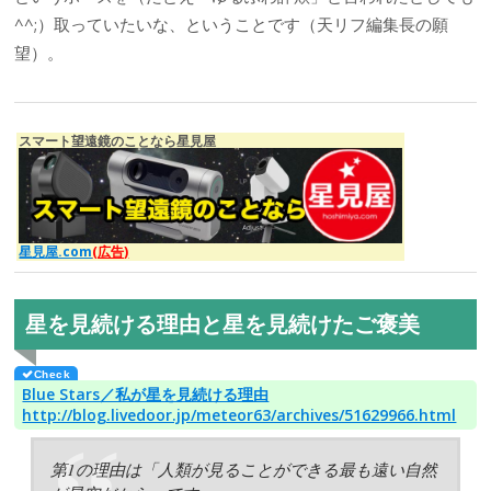
^^;）取っていたいな、ということです（天リフ編集長の願
望）。
スマート望遠鏡のことなら星見屋
星見屋.com
(広告)
星を見続ける理由と星を見続けたご褒美
Blue Stars／私が星を見続ける理由
http://blog.livedoor.jp/meteor63/archives/51629966.html
第1の理由は「人類が見ることができる最も遠い自然