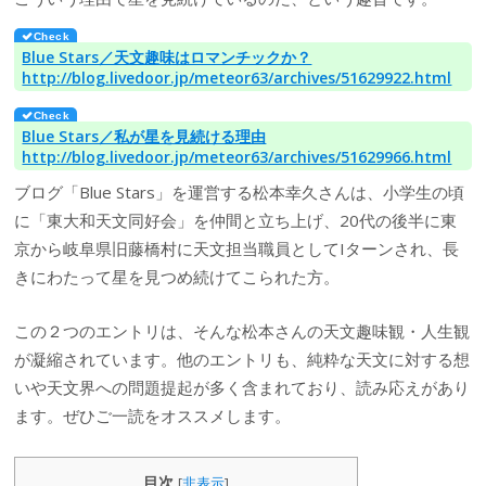
Blue Stars／天文趣味はロマンチックか？
http://blog.livedoor.jp/meteor63/archives/51629922.html
Blue Stars／私が星を見続ける理由
http://blog.livedoor.jp/meteor63/archives/51629966.html
ブログ「Blue Stars」を運営する松本幸久さんは、小学生の頃
に「東大和天文同好会」を仲間と立ち上げ、20代の後半に東
京から岐阜県旧藤橋村に天文担当職員としてIターンされ、長
きにわたって星を見つめ続けてこられた方。
この２つのエントリは、そんな松本さんの天文趣味観・人生観
が凝縮されています。他のエントリも、純粋な天文に対する想
いや天文界への問題提起が多く含まれており、読み応えがあり
ます。ぜひご一読をオススメします。
目次
[
非表示
]