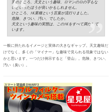
実のところ、天文という趣味、ロマンのロの字もな
いといったほうが良いかもしれません。
ひところ、3K業種という言葉が流行りました。
危険、きつい、汚い、でしたか。
天文という趣味の実態は、この3Kをすべて満たして
います。
一般に持たれるイメージと実体の大きなギャップ。天文趣味だ
けでなく、多くの「マイナー」な趣味で見られる現象ではない
かと思います。一つだけ例示すると「登山」。危険、きつい、
汚い（臭い）。
スマート望遠鏡 DWARF3