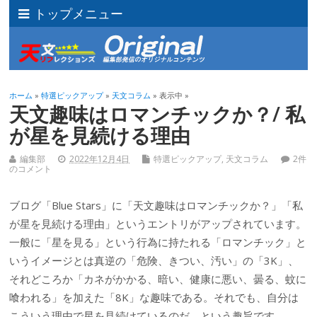
トップメニュー
ホーム
»
特選ピックアップ
»
天文コラム
» 表示中 »
天文趣味はロマンチックか？/ 私
が星を見続ける理由
編集部
2022年12月4日
特選ピックアップ
,
天文コラム
2件
のコメント
ブログ「Blue Stars」に「天文趣味はロマンチックか？」「私
が星を見続ける理由」というエントリがアップされています。
一般に「星を見る」という行為に持たれる「ロマンチック」と
いうイメージとは真逆の「危険、きつい、汚い」の「3K」、
それどころか「カネがかかる、暗い、健康に悪い、曇る、蚊に
喰われる」を加えた「8K」な趣味である。それでも、自分は
こういう理由で星を見続けているのだ、という趣旨です。