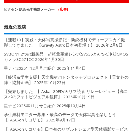
ビクセン 総合光学機器メーカー
(広告)
最近の投稿
【連載19】実践・天体写真撮影記・新鋭機材でディープスカイ撮
影してきました！【Gravity Astro日本初登場！】
2026年2月8日
SVBONY 2つの新製品・超軽量望遠レンズSV535とAPS-C冷却CMOS
カメラSC571CC
2026年1月30日
星ナビ2025年12月号ご紹介
2025年11月4日
【終活＆学生支援】天文機材バトンタッチプロジェクト【天文冬の
陣・協賛企画】
2025年10月23日
【完結しました！】Askar 80ED/天リフ読者 リレーレビュー【高コ
スパのフォトビジュアル鏡筒】
2025年10月19日
星ナビ2025年11月号ご紹介
2025年10月4日
学生無料モニター募集・最高のデータで天体写真を楽しもう
【TASC-onリコリモ】
2025年9月17日
【TASC-onリコリモ】日本初のリザルトシェア型天体撮影サービス