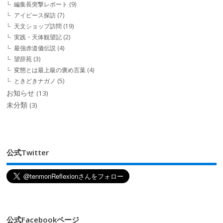
編集長突撃レポート
(9)
アイピース探訪
(7)
天文ショップ訪問
(19)
実践・天体観望記
(2)
最強赤道儀伝説
(4)
望辞苑
(3)
変態とは最上級の褒め言葉
(4)
ときどきナガノ
(5)
お知らせ
(13)
未分類
(3)
公式Twitter
公式Facebookページ