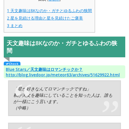
1
天文趣味は8Kなのか・ガチとゆるふわの狭間
2
星を見続ける理由と星を見続けたご褒美
3
まとめ
天文趣味は8Kなのか・ガチとゆるふわの狭
間
Blue Stars／天文趣味はロマンチックか？
http://blog.livedoor.jp/meteor63/archives/51629922.html
「星が好きなんてロマンチックですね」
私が天文を趣味にしていることを知った人は、誰も
が一様にこう言います。
（中略）