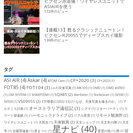
ビクセン赤道儀・ワイヤレスユニットで
ASIAIRを使う
172件のビュー
【連載13】甦るクラシックニュートン！
ビクセンR200SSでディープスカイ撮影
136件のビュー
タグ
ASI AIR
(4)
Askar
(4)
CP+2020
(3)
ATOM Cam
(1)
CP+2023
(1)
FOT85
(4)
FOT104
(3)
Lo-Fi天体写真
(1)
MK105
(1)
OMD
(1)
OMD ASTRO
SQA85
(2)
(1)
OM SYSTEM
(1)
SHARPSTAR
(1)
StarEater
(1)
StellaScan
(1)
SV550
(1)
VSD90SS
(2)
SV555
(1)
ZTF彗星(C/2022 E3)
(1)
なぜ、天体写真を撮るのか。
(1)
ア
オーストラリア遠征記
(3)
ルテミス計画
(1)
シグマ
(1)
スターパーティ
(1)
ス
ハーモニックドライブ
(2)
リモート観測所
(2)
マート望遠鏡
(1)
リアル星景
(1)
天体観賞
(2)
ワイヤレスユニット
(1)
大気光
(1)
天文ショップ
(1)
天文冬の陣
(1)
天文
星ナビ
(40)
皆
学
(1)
太陽望遠鏡
(1)
星まつり
(1)
星雲の色
(1)
暦
(1)