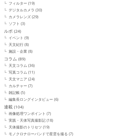
フィルター
(19)
デジタルカメラ
(30)
カメラレンズ
(29)
ソフト
(3)
ルポ
(24)
イベント
(9)
天文紀行
(8)
施設・企業
(8)
コラム
(89)
天文コラム
(36)
写真コラム
(11)
天文マニア
(24)
カルチャー
(7)
雑記帳
(5)
編集長ロングインタビュー
(6)
連載
(104)
画像処理ワンポイント
(7)
実践・天体写真撮影記
(18)
天体撮影のトリセツ
(19)
モノクロナローバンドで星雲を撮る
(7)