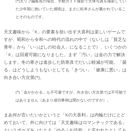
(*)天リフ編集長の場合、手動ガイド撮影で天体写真を撮影してい
た少年期に抱いていた感情は、まさに松本さんが書かれているこ
とそのものです。
天文趣味から「K」の要素を拾い出す大喜利は楽しいゲームで
すが、昭和から令和への時代の流れの中で（ないしは「貧乏な
青年」から「いっぱしの社会人」になることで）、いくつかの
「K」は回避可能になりました。まず「汚い」は金の力で解決
します。冬の寒さは進歩した防寒具でだいぶ軽減が可能。「曇
る」はどうしようもないとしても「きつい」「健康に悪い」は
向き合い方次第(*)。
(*)「金がかかる」も不可避ですが、向き合い方次第では不可能で
はありません（あまり成功事例は聞かないのですが）。
まあ何が言いたいかというと「Kの大喜利」は内輪だけにとど
めておいて、外に向けては「天文趣味はロマンチックである」
というポーズを（たとえ「ゆるふわ詐欺」と言われたとしても