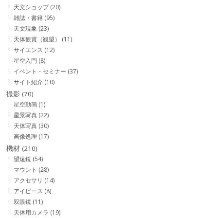
天文ショップ
(20)
雑誌・書籍
(95)
天文現象
(23)
天体観賞（観望）
(11)
サイエンス
(12)
星空入門
(8)
イベント・セミナー
(37)
サイト紹介
(10)
撮影
(70)
星空動画
(1)
星景写真
(22)
天体写真
(30)
画像処理
(17)
機材
(210)
望遠鏡
(54)
マウント
(28)
アクセサリ
(14)
アイピース
(8)
双眼鏡
(11)
天体用カメラ
(19)