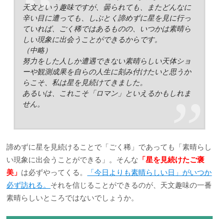
天文という趣味ですが、曇られても、またどんなに
辛い目に遭っても、しぶとく諦めずに星を見に行っ
ていれば、ごく稀ではあるものの、いつかは素晴ら
しい現象に出会うことができるからです。
（中略）
努力をした人しか遭遇できない素晴らしい天体ショ
ーや観測成果を自らの人生に刻み付けたいと思うか
らこそ、私は星を見続けてきました。
あるいは、これこそ「ロマン」といえるかもしれま
せん。
諦めずに星を見続けることで「ごく稀」であっても「素晴らし
い現象に出会うことができる」。そんな
「星を見続けたご褒
美」
は必ずやってくる。
「今日よりも素晴らしい日」がいつか
必ず訪れる。
それを信じることができるのが、天文趣味の一番
素晴らしいところではないでしょうか。