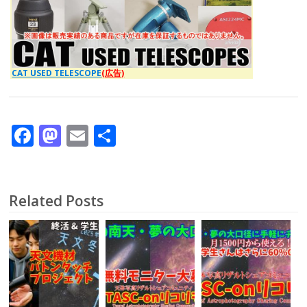
CAT USED TELESCOPE
(広告)
F
M
E
共
ac
as
m
有
e
to
ai
b
d
l
Related Posts
o
o
o
n
k