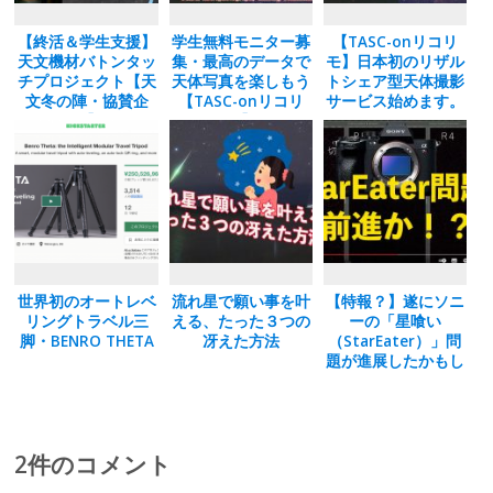
【終活＆学生支援】
学生無料モニター募
【TASC-onリコリ
天文機材バトンタッ
集・最高のデータで
モ】日本初のリザル
チプロジェクト【天
天体写真を楽しもう
トシェア型天体撮影
文冬の陣・協賛企
【TASC-onリコリ
サービス始めます。
画】
モ】
世界初のオートレベ
流れ星で願い事を叶
【特報？】遂にソニ
リングトラベル三
える、たった３つの
ーの「星喰い
脚・BENRO THETA
冴えた方法
（StarEater）」問
題が進展したかもし
れない
2件のコメント