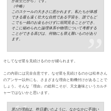
が星空だから」です。
（中略）
このスケールの大きさに惹かれます。私たちが体感
できる最も遠く壮大な自然である宇宙を、誰でもど
こでも一銭のお金もかけずに垣間見ることができ、
そこに秘められた論理体系や物理について考察する
ことができる喜びは、何物にも替え難いものがあり
ます。
そしてなぜ星を見続けるのかが綴られます。
この内容には完全合意です。なぜ星を見続けるのかは松本さん
のアンサー以外にも、さまざまな理由と動機付けがあることで
しょう。そんな「理由」の総和こそが、天文趣味というカルチ
ャーではないかと思います。
第2の理由は、昨日書いたように、なかなかに手強い