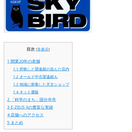
目次
[
非表示
]
1
開業20年の老舗
1.1
所狭しと望遠鏡の並んだ店内
1.2
オールド中古望遠鏡も
1.3
地域に密着した天文ショップ
1.4
ネット通販
2
「科学のまち」国分寺市
3
E-ZEUS IIの豊富な実績
4
店舗へのアクセス
5
まとめ