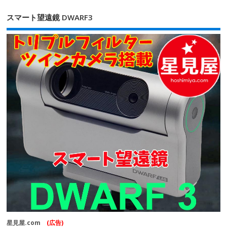
スマート望遠鏡 DWARF3
星見屋.com
(広告)