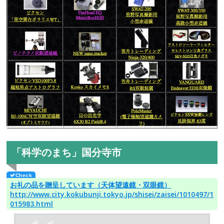
「科学のまち」国分寺市
お礼の品を贈呈しています（天体望遠鏡・双眼鏡）
http://www.city.kokubunji.tokyo.jp/shisei/zaisei/1010497/1
015983.html