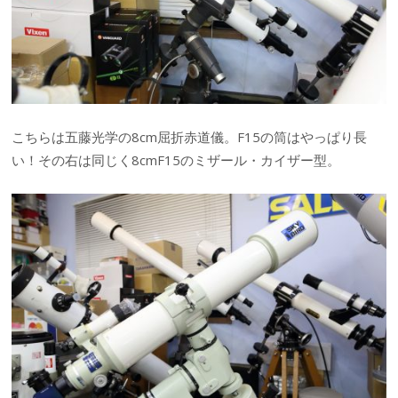
こちらは五藤光学の8cm屈折赤道儀。F15の筒はやっぱり長
い！その右は同じく8cmF15のミザール・カイザー型。