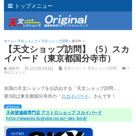
トップメニュー
ホーム
»
天文ショップ
»
天文ショップ訪問
» 表示中 »
【天文ショップ訪問】（5）スカ
イバード（東京都国分寺市）
編集部
2018年4月8日
天文ショップ
,
天文ショップ訪問
1
件のコメント
全国の天文ショップをお訪ねする「天文ショップ訪問」。
第5回は東京都国分寺市の「
スカイバード
」さんです！
天体望遠鏡専門店 アストロショップ スカイバード
http://www2u.biglobe.ne.jp/~sky-bird/