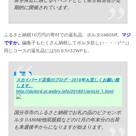
期的に開催されています。
ふるさと納税10万円の寄付での返礼品、ポルタIIA80Mf。
マジ
ですか。
編集子もたくさん納税してポルタ欲しい・・・(^^;;;)
同じコースの返礼品にはSG 6.5×32WPも。
スカイバード店長のブログ・2018年も宜しくお願い致
します。
http://skybird.at.webry.info/201801/article_1.html
国分寺市のふるさと納税でお礼の品のビクセンポ
ルタⅡA80Mf他双眼鏡などの12月の年末分の出荷
も来週後半からになりますが始まります。