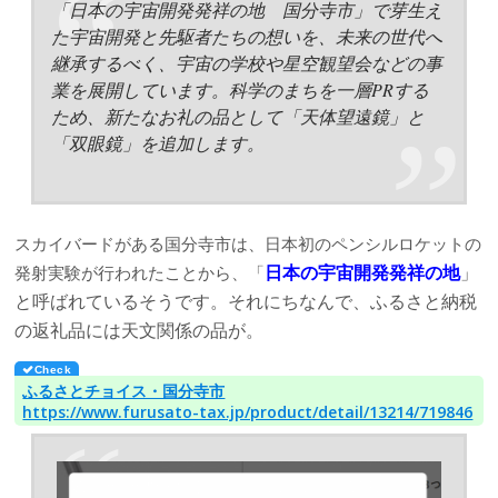
「日本の宇宙開発発祥の地 国分寺市」で芽生え
た宇宙開発と先駆者たちの想いを、未来の世代へ
継承するべく、宇宙の学校や星空観望会などの事
業を展開しています。科学のまちを一層PRする
ため、新たなお礼の品として「天体望遠鏡」と
「双眼鏡」を追加します。
スカイバードがある国分寺市は、日本初のペンシルロケットの
日本の宇宙開発発祥の地
」
発射実験が行われたことから、「
と呼ばれているそうです。それにちなんで、ふるさと納税
の返礼品には天文関係の品が。
ふるさとチョイス・国分寺市
https://www.furusato-tax.jp/product/detail/13214/719846