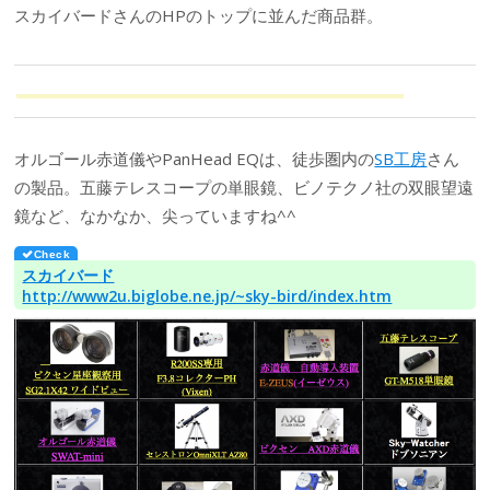
スカイバードさんのHPのトップに並んだ商品群。
オルゴール赤道儀やPanHead EQは、徒歩圏内の
SB工房
さん
の製品。五藤テレスコープの単眼鏡、ビノテクノ社の双眼望遠
鏡など、なかなか、尖っていますね^^
スカイバード
http://www2u.biglobe.ne.jp/~sky-bird/index.htm