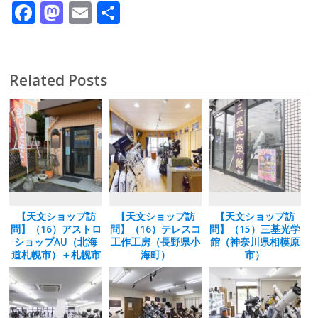
F
M
E
共
ac
as
m
有
e
to
ai
b
d
l
Related Posts
o
o
o
n
k
【天文ショップ訪
【天文ショップ訪
【天文ショップ訪
問】（16）アストロ
問】（16）テレスコ
問】（15）三基光学
ショップAU（北海
工作工房（長野県小
館（神奈川県相模原
道札幌市）＋札幌市
海町）
市）
天文台訪問記