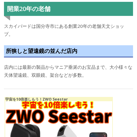
開業20年の老舗
スカイバードは国分寺市にある創業20年の老舗天文ショッ
プ。
所狭しと望遠鏡の並んだ店内
店内には最新の製品からマニア垂涎のお宝品まで、大小様々な
天体望遠鏡、双眼鏡、架台などが多数。
宇宙を10倍楽しもう！ZWO Seestar