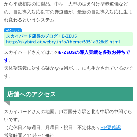
から平成初期の旧製品、中型・大型の据え付け型赤道儀など
の、自動導入対応以前の赤道儀が、最新の自動導入対応に生ま
れ変わるというシステム。
スカイバード店長のブログ・E-ZEUS
http://skybird.at.webry.info/theme/5351a328d9.html
スカイバードさんではこの
E-ZEUSの導入実績を
多数
お持ちで
す
。
天体望遠鏡に対する確かな技術がここにも生かされているので
す。
店舗へのアクセス
スカイバードさんの地図。JR西国分寺駅と北府中駅の中間ぐら
いです。
（定休日／毎週日、月曜日・祝日、不定休あり
HP要確認
営業時間／11時～19時）