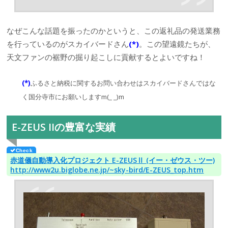
なぜこんな話題を振ったのかというと、この返礼品の発送業務
を行っているのがスカイバードさん
(*)
。この望遠鏡たちが、
天文ファンの裾野の掘り起こしに貢献するとよいですね！
(*)
ふるさと納税に関するお問い合わせはスカイバードさんではな
く国分寺市にお願いしますm(_ _)m
E-ZEUS IIの豊富な実績
赤道儀自動導入化プロジェクト E-ZEUSⅡ (イー・ゼウス・ツー)
http://www2u.biglobe.ne.jp/~sky-bird/E-ZEUS_top.htm