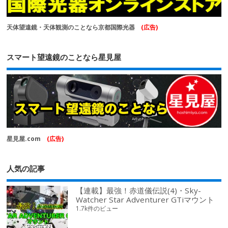
天体望遠鏡・天体観測のことなら京都国際光器
(広告)
スマート望遠鏡のことなら星見屋
星見屋.com
(広告)
人気の記事
【連載】最強！赤道儀伝説(4)・Sky-
Watcher Star Adventurer GTiマウント
1.7k件のビュー