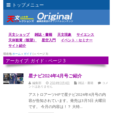
トップメニュー
天文ショップ
雑誌・書籍
天文現象
サイエンス
天体観賞（観望）
星空入門
イベント・セミナー
サイト紹介
現在地:
ホーム
»
ガイド
( » ページ 3)
アーカイブ: ガイド - ページ 3
星ナビ2024年4月号ご紹介
編集部
2024年3月4日
雑誌・書籍
コメ
ントはありません
アストロアーツHPで星ナビ2024年4月号の内
容が告知されています。発売は3月5日 火曜日
です。 今月の内容は！？ 大特…