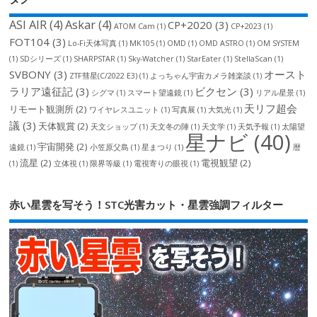
ASI AIR
(4)
Askar
(4)
CP+2020
(3)
ATOM Cam
(1)
CP+2023
(1)
FOT104
(3)
Lo-Fi天体写真
(1)
MK105
(1)
OMD
(1)
OMD ASTRO
(1)
OM SYSTEM
(1)
SDシリーズ
(1)
SHARPSTAR
(1)
Sky-Watcher
(1)
StarEater
(1)
StellaScan
(1)
SVBONY
(3)
オースト
ZTF彗星(C/2022 E3)
(1)
よっちゃん宇宙カメラ雑楽談
(1)
ラリア遠征記
(3)
ビクセン
(3)
シグマ
(1)
スマート望遠鏡
(1)
リアル星景
(1)
天リフ超会
リモート観測所
(2)
ワイヤレスユニット
(1)
写真展
(1)
大気光
(1)
議
(3)
天体観賞
(2)
天文ショップ
(1)
天文冬の陣
(1)
天文学
(1)
天気予報
(1)
太陽望
星ナビ
(40)
宇宙開発
(2)
遠鏡
(1)
小笠原父島
(1)
星まつり
(1)
暦
流星
(2)
電視観望
(2)
(1)
立体視
(1)
限界等級
(1)
電視寄りの眼視
(1)
赤い星雲を写そう！STC光害カット・星雲強調フィルター