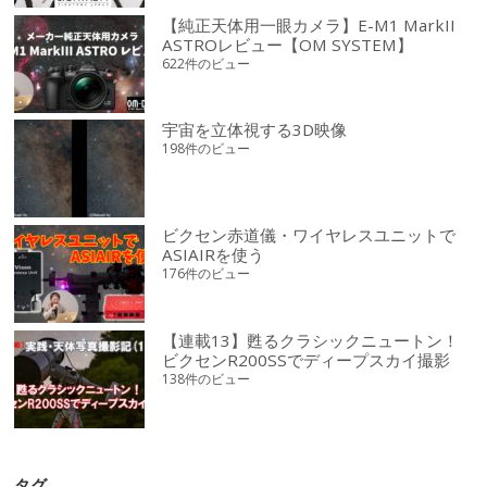
【純正天体用一眼カメラ】E-M1 MarkII
ASTROレビュー【OM SYSTEM】
622件のビュー
宇宙を立体視する3D映像
198件のビュー
ビクセン赤道儀・ワイヤレスユニットで
ASIAIRを使う
176件のビュー
【連載13】甦るクラシックニュートン！
ビクセンR200SSでディープスカイ撮影
138件のビュー
タグ