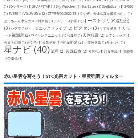
(1)
SDシリーズ
(1)
SHARPSTAR
(1)
Sky-Watcher
(1)
StarEater
(1)
StellaScan
(1)
SV550
VSD90SS
(2)
(1)
SV555
(1)
ZTF彗星(C/2022 E3)
(1)
なぜ、天体写真を撮るのか。
(1)
オーストラリア遠征記
よっちゃん宇宙カメラ雑楽談
(1)
アルテミス計画
(1)
(3)
ビクセン
(3)
ハーモニックドライブ
(2)
リモ
シグマ
(1)
リアル星景
(1)
ート観測所
(2)
天体観賞
(2)
ワイヤレスユニット
(1)
写真展
(1)
天文ショップ
(1)
宇宙開発
(2)
天文冬の陣
(1)
天文学
(1)
天気予報
(1)
小笠原父島
(1)
星まつり
(1)
星ナビ
(40)
流星
(2)
皆既日食
(2)
立体視
(1)
限界等級
(1)
電視寄
りの眼視
(1)
赤い星雲を写そう！STC光害カット・星雲強調フィルター