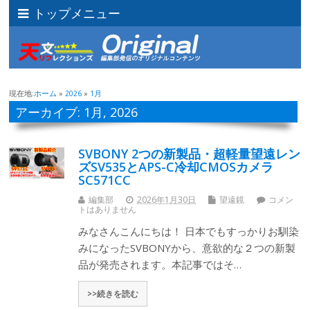
トップメニュー
現在地:
ホーム
»
2026
»
1月
アーカイブ: 1月, 2026
SVBONY 2つの新製品・超軽量望遠レン
ズSV535とAPS-C冷却CMOSカメラ
SC571CC
編集部
2026年1月30日
望遠鏡
コメン
トはありません
みなさんこんにちは！ 日本でもすっかりお馴染
みになったSVBONYから、意欲的な２つの新製
品が発売されます。本記事ではそ…
>>続きを読む