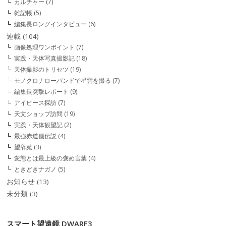
カルチャー
(7)
雑記帳
(5)
編集長ロングインタビュー
(6)
連載
(104)
画像処理ワンポイント
(7)
実践・天体写真撮影記
(18)
天体撮影のトリセツ
(19)
モノクロナローバンドで星雲を撮る
(7)
編集長突撃レポート
(9)
アイピース探訪
(7)
天文ショップ訪問
(19)
実践・天体観望記
(2)
最強赤道儀伝説
(4)
望辞苑
(3)
変態とは最上級の褒め言葉
(4)
ときどきナガノ
(5)
お知らせ
(13)
未分類
(3)
スマート望遠鏡 DWARF3