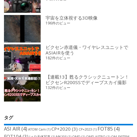
宇宙を立体視する3D映像
196件のビュー
ビクセン赤道儀・ワイヤレスユニットで
ASIAIRを使う
182件のビュー
【連載13】甦るクラシックニュートン！
ビクセンR200SSでディープスカイ撮影
132件のビュー
タグ
ASI AIR
(4)
FOT85
(4)
CP+2020
(3)
ATOM Cam
(1)
CP+2023
(1)
FOT104
(3)
Lo-Fi天体写真
(1)
MK105
(1)
OMD
(1)
OMD ASTRO
(1)
OM SYSTEM