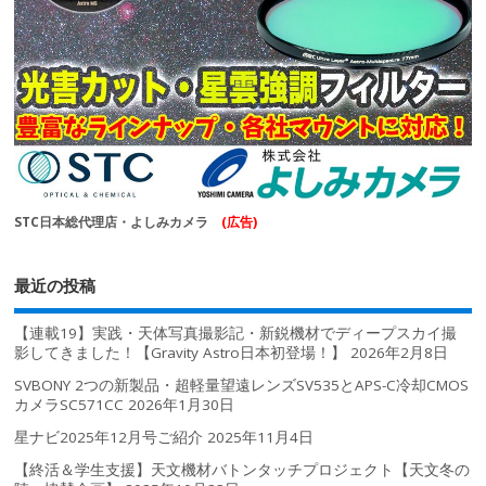
STC日本総代理店・よしみカメラ
(広告)
最近の投稿
【連載19】実践・天体写真撮影記・新鋭機材でディープスカイ撮
影してきました！【Gravity Astro日本初登場！】
2026年2月8日
SVBONY 2つの新製品・超軽量望遠レンズSV535とAPS-C冷却CMOS
カメラSC571CC
2026年1月30日
星ナビ2025年12月号ご紹介
2025年11月4日
【終活＆学生支援】天文機材バトンタッチプロジェクト【天文冬の