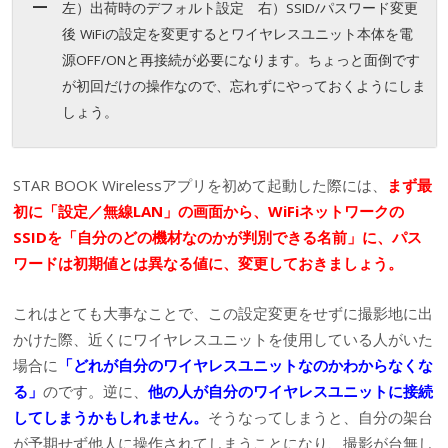
左）出荷時のデフォルト設定 右）SSID/パスワード変更
後 WiFiの設定を変更するとワイヤレスユニット本体を電
源OFF/ONと再接続が必要になります。ちょっと面倒です
が初回だけの操作なので、忘れずにやっておくようにしま
しょう。
STAR BOOK Wirelessアプリを初めて起動した際には、
まず最
初に「設定／無線LAN」の画面から、WiFiネットワークの
SSIDを「自分のどの機材なのかが判別できる名前」に、パス
ワードは初期値とは異なる値に、変更しておきましょう。
これはとても大事なことで、この設定変更をせずに撮影地に出
かけた際、近くにワイヤレスユニットを使用している人がいた
場合に
「どれが自分のワイヤレスユニットなのかわからなくな
る」
のです。逆に、
他の人が自分のワイヤレスユニットに接続
してしまうかもしれません。
そうなってしまうと、自分の架台
が予期せず他人に操作されてしまうことになり、撮影が台無し