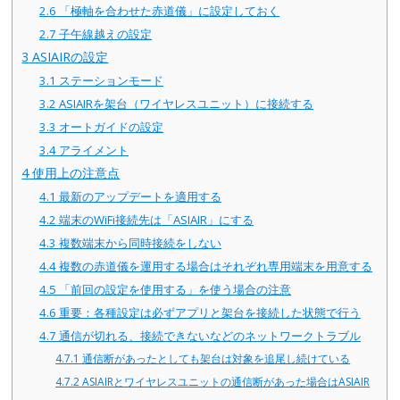
2.6
「極軸を合わせた赤道儀」に設定しておく
2.7
子午線越えの設定
3
ASIAIRの設定
3.1
ステーションモード
3.2
ASIAIRを架台（ワイヤレスユニット）に接続する
3.3
オートガイドの設定
3.4
アライメント
4
使用上の注意点
4.1
最新のアップデートを適用する
4.2
端末のWiFi接続先は「ASIAIR」にする
4.3
複数端末から同時接続をしない
4.4
複数の赤道儀を運用する場合はそれぞれ専用端末を用意する
4.5
「前回の設定を使用する」を使う場合の注意
4.6
重要：各種設定は必ずアプリと架台を接続した状態で行う
4.7
通信が切れる、接続できないなどのネットワークトラブル
4.7.1
通信断があったとしても架台は対象を追尾し続けている
4.7.2
ASIAIRとワイヤレスユニットの通信断があった場合はASIAIR