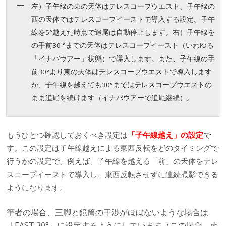
左）子午線の東の天体はテレスコープウエスト、子午線の
西の天体ではテレスコープイーストで導入する設定。子午
線を5°越えた時点で追尾は自動停止します。右）子午線を
の手前30 °までの天体はテレスコープイースト（いわゆる
「イナバウアー」状態）で導入します。また、子午線の手
前30°より東の天体はテレスコープウエストで導入します
が、子午線を越えても30°まではテレスコープウエストの
まま追尾を続けます（イナバウアーで追尾継続）。
もうひとつ確認しておくべき設定は
「子午線越え」の設定
で
す。この設定は子午線越えによる東西反転をどのタイミングで
行うかの設定で、例えば、子午線を越える「前」の天体をテレ
スコープイーストで導入し、東西反転させずに連続撮影できる
ようになります。
筆者の場合、三脚と鏡筒の干渉がほぼないような場合は
「EAST 30°」に設定するようにしています（この場合、南