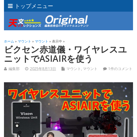
トップメニュー
ホーム
»
マウント
»
マウント
» 表示中 »
ビクセン赤道儀・ワイヤレスユ
ニットでASIAIRを使う
編集部
2025年8月13日
マウント
,
マウント
1件のコメント