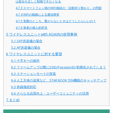
は架台を正しく制御できなくなる
4.7.3
スマートフォン側のWiFi接続の「自動切り替わり」の問題
4.7.4
WiFiの輻輳による通信障害
4.7.5
実際のところ、繫がらないときはどうしたらいいの？
4.7.6
筆者の個人的所見
5
ワイヤレスユニットwith ASIAIRの使用事例
5.1
SXP赤道儀の場合
5.2
AP赤道儀の場合
6
ワイヤレスユニットに対する要望
6.1
十字キーの操作
6.2
ファームアップの際にSSID/Passwordが初期化されてしまう
6.3
ステーションモードの実装
6.4
人工天体の追尾など、STAR BOOK TEN機能のキャッチアップ
6.5
有線接続対応
6.6
さらなる品質向上・ユーザーコミュニティの活用
7
まとめ