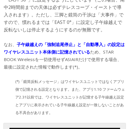
中2時間前までの天体は必ずテレスコープ・イーストで導
入されます）。ただし、三脚と鏡筒の干渉は「大事件」で
すので、慣れるまでは「EAST 0°」に設定し子午線越えで
反転ないしは停止するようにするのが無難です。
なお、
子午線越えの「強制追尾停止」と「自動導入」の設定は
ワイヤレスユニット本体側に記憶されている
ため、STAR
BOOK Wirelessを一切使用せずASIAIRだけで使用する場合、
最後に設定された情報で動作します(*)。
(*)「鏡筒反転メッセージ」はワイヤレスユニットではなくアプリ
側で記憶される設定となります。また、アプリ1.10 ファームウェ
ア2.31以前では、ワイヤレスユニットが記憶する子午線越え設定
とアプリに表示されている子午線越え設定が一致しないことがあ
る不具合があります。