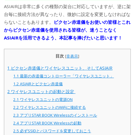
ASIAIRは非常に多くの種類の架台に対応していますが、逆に架
台毎に接続方法が異なったり、微妙に設定を変更しなければな
らないこともあります。
ビクセン赤道儀をお使いの皆様とこれ
からビクセン赤道儀を使用される皆様が、迷うことなく
ASIAIRを活用できるよう、本記事を捧げたいと思います！
目次
[
非表示
]
1
ビクセン赤道儀とワイヤレスユニット、そしてASIAIR
1.1
最新の赤道儀コントローラー「ワイヤレスユニット」
1.2
ASIAIRとビクセン赤道儀
2
ワイヤレスユニットの起動と設定
2.1
ワイヤレスユニットの電源ON
2.2
ワイヤレスユニットのWiFiに接続する
2.3
アプリSTAR BOOK Wirelessのインストール
2.4
アプリSTAR BOOK Wirelessの起動
2.5
必ずSSIDとパスワードを変更しておこう