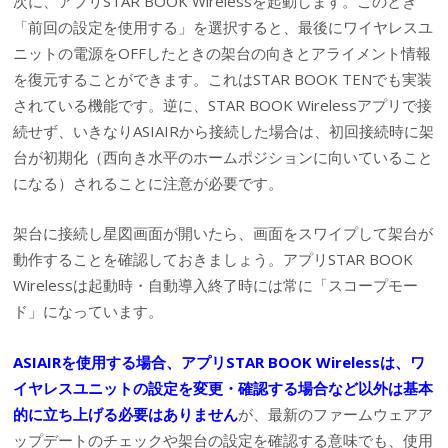
次に、アプリSTAR BOOK Wirelessを起動します。このとき
「前回の設定を使用する」を選択すると、最後にワイヤレスユ
ニットの電源をOFFしたときの架台の向きとアライメント情報
を復元することができます。これはSTAR BOOK TENでも実装
されている機能です。逆に、STAR BOOK Wirelessアプリで接
続せず、いきなりASIAIRから接続した場合は、初回接続時に架
台が初期化（西向き水平のホームポジションに向いていること
になる）されることに注意が必要です。
架台に接続し星図画面が開いたら、画面をスワイプして架台が
動作することを確認しておきましょう。アプリSTAR BOOK
Wirelessは起動時・自動導入終了時には常に「スコープモー
ド」になっています。
ASIAIRを使用する場合、アプリSTAR BOOK Wirelessは、ワ
イヤレスユニットの設定を変更・確認する場合など以外は基本
的に立ち上げる必要はありません
が、最新のファームウェアア
ップデートのチェックや架台の設定を確認する意味でも、使用