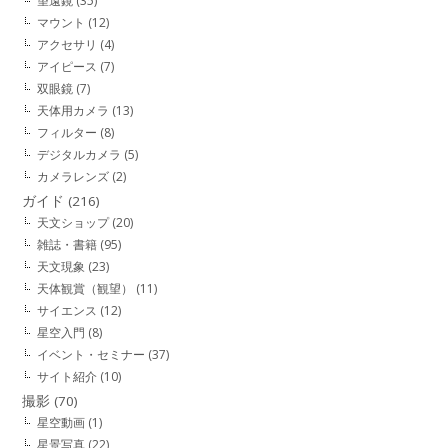
望遠鏡
(35)
マウント
(12)
アクセサリ
(4)
アイピース
(7)
双眼鏡
(7)
天体用カメラ
(13)
フィルター
(8)
デジタルカメラ
(5)
カメラレンズ
(2)
ガイド
(216)
天文ショップ
(20)
雑誌・書籍
(95)
天文現象
(23)
天体観賞（観望）
(11)
サイエンス
(12)
星空入門
(8)
イベント・セミナー
(37)
サイト紹介
(10)
撮影
(70)
星空動画
(1)
星景写真
(22)