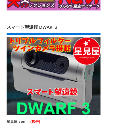
スマート望遠鏡 DWARF3
星見屋.com
(広告)