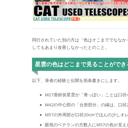
CAT USED TELESCOPE
(広告)
同行されていた別の方は「色はそこまででななか
してもあまり改善しなかったとのこと。
星雲の色はどこまで見ることができ
以下、筆者の経験と伝聞を箇条書きにします。
M27亜鈴状星雲が「青っぽい」ことは口径
M42の中心部の「台形部分」の縁は、口径
M57の外周部が口径20cmでほんの少し
眼視のベテランの方数人にM57の色が見