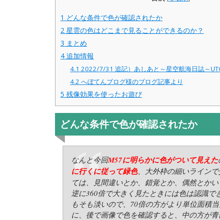
1
どんな条件で色が確認されたか
2
星雲の色はどこまで見ることができるのか？
3
まとめ
4
追加情報
4.1
2022/7/31 追記）あしあと～星空航海日誌～
4.2
へぼてんブログ様のブログ記事より
5
残像効果を使ったお遊び
どんな条件で色が確認されたか
なんと今回
M57に明らかに色がついて見えた
に行くに従って緑色
、大外枠の細いラインで
ては、見間違いとか、錯覚とか、偶然とかい
逆に360倍で大きく見たときには色は認識
もそも淡いので、70倍の方がより単位面積
に、後で画像で色を確認すると、中の方が青