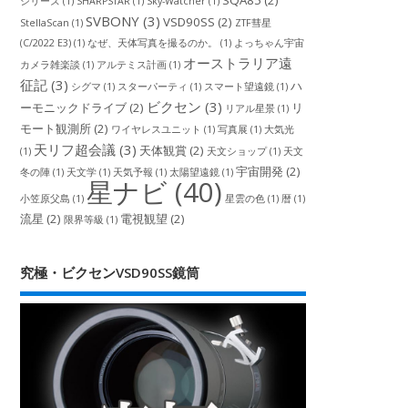
SQA85
(2)
シリーズ
(1)
SHARPSTAR
(1)
Sky-Watcher
(1)
SVBONY
(3)
VSD90SS
(2)
StellaScan
(1)
ZTF彗星
(C/2022 E3)
(1)
なぜ、天体写真を撮るのか。
(1)
よっちゃん宇宙
オーストラリア遠
カメラ雑楽談
(1)
アルテミス計画
(1)
征記
(3)
ハ
シグマ
(1)
スターパーティ
(1)
スマート望遠鏡
(1)
ビクセン
(3)
ーモニックドライブ
(2)
リ
リアル星景
(1)
モート観測所
(2)
ワイヤレスユニット
(1)
写真展
(1)
大気光
天リフ超会議
(3)
天体観賞
(2)
(1)
天文ショップ
(1)
天文
宇宙開発
(2)
冬の陣
(1)
天文学
(1)
天気予報
(1)
太陽望遠鏡
(1)
星ナビ
(40)
小笠原父島
(1)
星雲の色
(1)
暦
(1)
流星
(2)
電視観望
(2)
限界等級
(1)
究極・ビクセンVSD90SS鏡筒