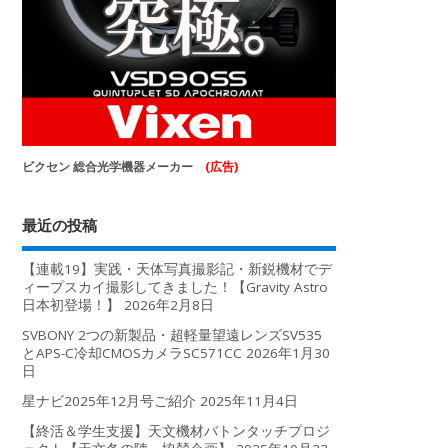
ビクセン 総合光学機器メーカー
(広告)
最近の投稿
【連載19】実践・天体写真撮影記・新鋭機材でデ
ィープスカイ撮影してきました！【Gravity Astro
日本初登場！】
2026年2月8日
SVBONY 2つの新製品・超軽量望遠レンズSV535
とAPS-C冷却CMOSカメラSC571CC
2026年1月30
日
星ナビ2025年12月号ご紹介
2025年11月4日
【終活＆学生支援】天文機材バトンタッチプロジ