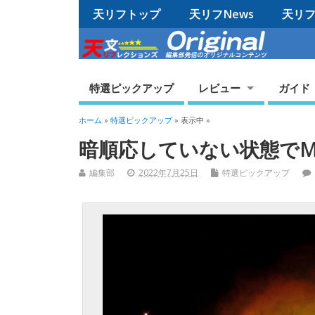
天リフトップ
天リフNews
天リフO
特選ピックアップ
レビュー
ガイド
ホーム
»
特選ピックアップ
» 表示中 »
暗順応していない状態でM
編集部
2022年7月25日
特選ピックアップ