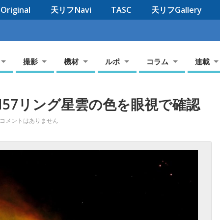
riginal
天リフNavi
TASC
天リフGallery
撮影
機材
ルポ
コラム
連載
57リング星雲の色を眼視で確認
コメントはありません