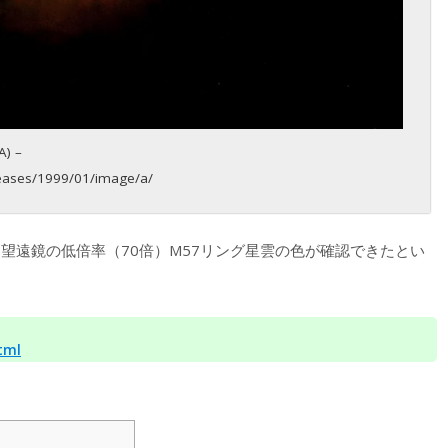
A) –
eleases/1999/01/image/a/
ン望遠鏡の低倍率（70倍）M57リング星雲の色が確認できたとい
tml