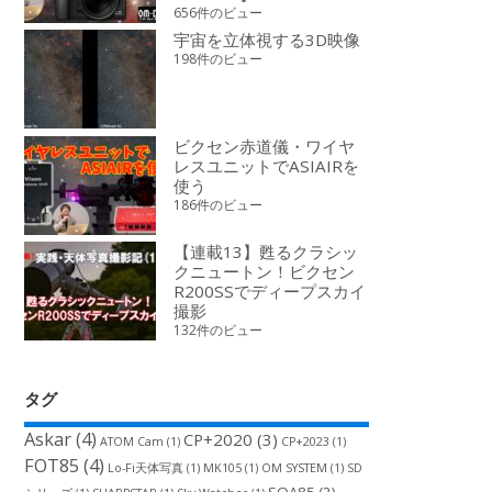
656件のビュー
宇宙を立体視する3D映像
198件のビュー
ビクセン赤道儀・ワイヤ
レスユニットでASIAIRを
使う
186件のビュー
【連載13】甦るクラシッ
クニュートン！ビクセン
R200SSでディープスカイ
撮影
132件のビュー
タグ
Askar
(4)
CP+2020
(3)
ATOM Cam
(1)
CP+2023
(1)
FOT85
(4)
Lo-Fi天体写真
(1)
MK105
(1)
OM SYSTEM
(1)
SD