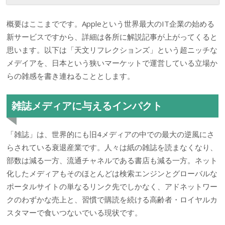
概要はここまでです。Appleという世界最大のIT企業の始める
新サービスですから、詳細は各所に解説記事が上がってくると
思います。以下は「天文リフレクションズ」という超ニッチな
メデイアを、日本という狭いマーケットで運営している立場か
らの雑感を書き連ねることとします。
雑誌メディアに与えるインパクト
「雑誌」は、世界的にも旧4メディアの中での最大の逆風にさ
らされている衰退産業です。人々は紙の雑誌を読まなくなり、
部数は減る一方、流通チャネルである書店も減る一方。ネット
化したメディアもそのほとんどは検索エンジンとグローバルな
ポータルサイトの単なるリンク先でしかなく、アドネットワー
クのわずかな売上と、習慣で購読を続ける高齢者・ロイヤルカ
スタマーで食いつないでいる現状です。