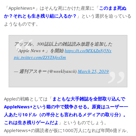
「AppleNews+」はそんな死にかけた産業に「
このまま死ぬ
か？それとも生き残り組に入るか？
」という選択を迫っている
ようなものです。
アップル、300誌以上の雑誌読み放題を追加した
「Apple News＋」を開始
https://t.co/MXAZn8j5Nx
pic.twitter.com/ZJSTAfosSm
— 週刊アスキー (@weeklyascii)
March 25, 2019
Appleの戦略としては「
まともな大手雑誌を全部取り込んで
AppleNews+という箱の中で競争させる。原資はユーザー一
人あたり10ドル（の半分とも言われるメディアの取り分）。
これは生き残りゲームだよ
」というものでしょう。
AppleNews+の購読者が仮に1000万人になれば年間6億ドル、