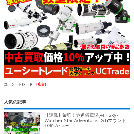
ユーシートレード
(広告)
人気の記事
【連載】最強！赤道儀伝説(4)・Sky-
Watcher Star Adventurer GTiマウント
734件のビュー