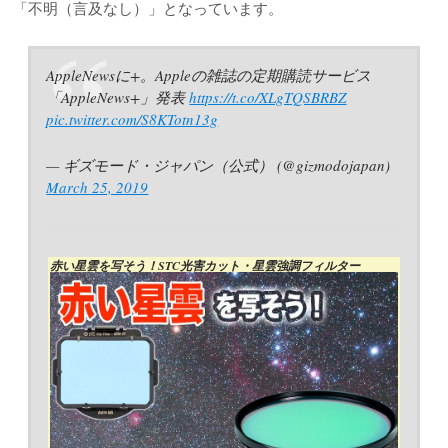
「不明（言及なし）」となっています。
AppleNewsに+。Appleの雑誌の定期購読サービス
「AppleNews+」発表
https://t.co/XLgTQSBRBZ
pic.twitter.com/S8KTotn13g
— ギズモード・ジャパン（公式） (@gizmodojapan)
March 25, 2019
赤い星雲を写そう！STC光害カット・星雲強調フィルター