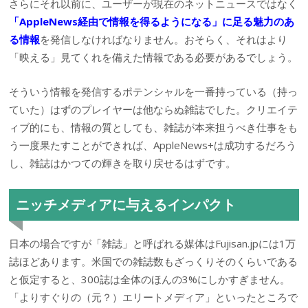
さらにそれ以前に、ユーザーが現在のネットニュースではなく
「AppleNews経由で情報を得るようになる」に足る魅力のあ
る情報
を発信しなければなりません。おそらく、それはより
「映える」見てくれを備えた情報である必要があるでしょう。
そういう情報を発信するポテンシャルを一番持っている（持っ
ていた）はずのプレイヤーは他ならぬ雑誌でした。クリエイテ
ィブ的にも、情報の質としても、雑誌が本来担うべき仕事をも
う一度果たすことができれば、AppleNews+は成功するだろう
し、雑誌はかつての輝きを取り戻せるはずです。
ニッチメディアに与えるインパクト
日本の場合ですが「雑誌」と呼ばれる媒体はFujisan.jpには1万
誌ほどあります。米国での雑誌数もざっくりそのくらいである
と仮定すると、300誌は全体のほんの3%にしかすぎません。
「よりすぐりの（元？）エリートメディア」といったところで