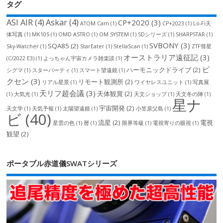
タグ
ASI AIR
(4)
Askar
(4)
CP+2020
(3)
ATOM Cam
(1)
CP+2023
(1)
Lo-Fi天
体写真
(1)
MK105
(1)
OMD ASTRO
(1)
OM SYSTEM
(1)
SDシリーズ
(1)
SHARPSTAR
(1)
SVBONY
(3)
SQA85
(2)
Sky-Watcher
(1)
StarEater
(1)
StellaScan
(1)
ZTF彗星
オーストラリア遠征記
(3)
(C/2022 E3)
(1)
よっちゃん宇宙カメラ雑楽談
(1)
ビ
ハーモニックドライブ
(2)
シグマ
(1)
スターパーティ
(1)
スマート望遠鏡
(1)
クセン
(3)
リモート観測所
(2)
リアル星景
(1)
ワイヤレスユニット
(1)
写真展
天リフ超会議
(3)
天体観賞
(2)
(1)
大気光
(1)
天文ショップ
(1)
天文冬の陣
(1)
星ナ
宇宙開発
(2)
天文学
(1)
天気予報
(1)
太陽望遠鏡
(1)
小笠原父島
(1)
ビ
(40)
流星
(2)
電視
星雲の色
(1)
暦
(1)
限界等級
(1)
電視寄りの眼視
(1)
観望
(2)
ポータブル赤道儀SWATシリーズ