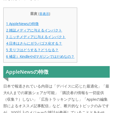
目次
[
非表示
]
1
AppleNewsの特徴
2
雑誌メディアに与えるインパクト
3
ニッチメディアに与えるインパクト
4
日本はさらにガラパゴス化する？
5
天リフはどうする？どうなる？
6
補足）Kindleやdマガジンではだめなの？
AppleNewsの特徴
日本で報道されている内容は「デバイスに応じた最適化」「最
大6人までの家族シェアが可能」「購読者の情報を一切提供
（収集？）しない」「広告トラッキングなし」「Appleの編集
部によるオススメ記事配信」など、断片的なトピックのみです
が、300以上のメジャーな雑誌が参画していることとあわせ