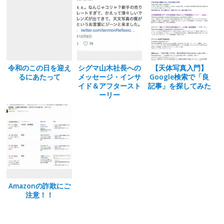
o
n
k
令和のこの日を迎え
シグマ山木社長への
【天体写真入門】
るにあたって
メッセージ・インサ
Google検索で「良
イド＆アフタースト
記事」を探してみた
ーリー
Amazonの詐欺にご
注意！！