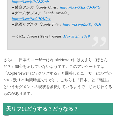
https://t.co/pUrLJjZrnb
●独自クレカ「Apple Card」
https://t.co/KEXrT3QNtG
●ゲームサブスク「Apple Arcade」
https://t.co/4qs20OKIpv
●動画サブスク「Apple TV+」
https://t.co/gtZ5TqvODi
— CNET Japan (@cnet_japan)
March 25, 2019
さらに、日本のユーザーはAppleNews+にはあまり（ほとん
ど？）関心を示していないようです。このアンケートでは
「AppleNews+にワクワクする」と回答したユーザーはわずか
5%（残り21時間時点ですが）。こちらも「日本」と「雑誌」
というセグメントの現状を象徴しているようで、じわじわくる
ものがあります。
天リフはどうする？どうなる？