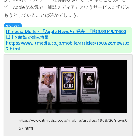
て、Appleが本気で「雑誌メディア」というサービスに切り込
もうとしていることは確かでしょう。
ITmedia Moile・「Apple News+」発表 月額9.99ドルで300
以上の雑誌が読み放題
https://www.itmedia.co.jp/mobile/articles/1903/26/news05
7.html
https://www.itmedia.co.jp/mobile/articles/1903/26/news0
57.html