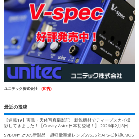
ユニテック株式会社
(広告)
最近の投稿
【連載19】実践・天体写真撮影記・新鋭機材でディープスカイ撮
影してきました！【Gravity Astro日本初登場！】
2026年2月8日
SVBONY 2つの新製品・超軽量望遠レンズSV535とAPS-C冷却CMOS