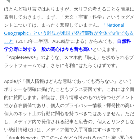
ほとんど独り言ではありますが、天リフの考えることを簡単に
表明しておきます。まず、「天文・宇宙・科学」というセグメ
ントについては、まったく悲観していません。
「National
Geographic」という雑誌が米国で発行部数が全体で8位である
こと
（2012年上半期、ABC統計による）からみても、
自然科
学分野に対する一般の関心は今も昔も高い
といえます。
「AppleNews+」のような、スマホ的「映え」を求められるプ
ラットフォームでは、さらに有利にはたらくはずです。
Appleが「個人情報はどんな意味であっても売らない」という
ポリシーを明確に掲げたこともプラス要因です。これには全面
的に賛同します。雑誌は、扱う情報そのものが持つセグメント
性が存在価値であり、個人のプライバシー情報・揮発性の高い
個人のネット上の行動に関心を持つべきではありません。ただ
し、メディア内で発信される記事と広告の、個人とリンクしな
い統計情報だけは、メディア側で入手可能にすべきです。
「AppleNews+」でこのへんがどう扱われるかには強い関心を