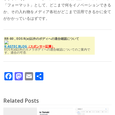
「フォーマット」として、どこまで何をイノベーションできる
か、その入れ物をメディア各社がどこまで活用できるかに全て
がかかっているはずです。
RR-80，EOS R(a)以外のボディへの適合確認について
K-ASTEC BLOG
（スポンサー記事）
EOS R(a)以外のカメラボディへの適合確認についてのご案内で
す。適合の可否.
F
M
E
共
ac
as
m
有
e
to
ai
b
d
l
Related Posts
o
o