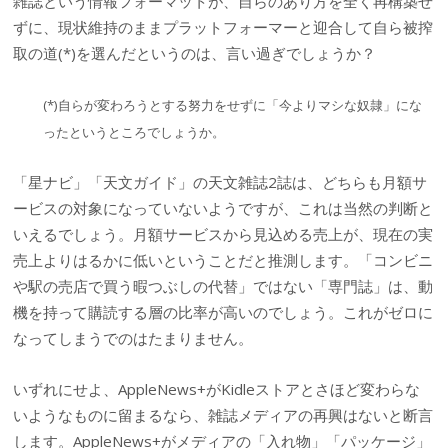
雑誌という情報フォーマットが、自らのあり方を全く再構築せ
ずに、現状維持のままプラットフォーマーと迎合して自ら被搾
取の道(*)を選んだというのは、言い過ぎでしょうか？
(*)自らが変わろうとする努力をせずに「今よりマシな奴隷」にな
ったというところでしょうか。
「星ナビ」「天文ガイド」の天文雑誌2誌は、どちらも月額サ
ービスの対象になっていないようですが、これは当然の判断と
いえるでしょう。月額サービスから見込める売上が、現在の実
売上よりはるかに低いということだと推測します。「コンビニ
や駅の売店で買う暇つぶしの代替」ではない「専門誌」は、動
機を持って購読する層の比率が高いのでしょう。これがゼロに
なってしまうでのはたまりません。
いずれにせよ、AppleNews+がKidleストアとさほど変わらな
いようなものに留まるなら、雑誌メディアの再興はないと断言
します。AppleNews+がメディアの「入れ物」「パッケージ」