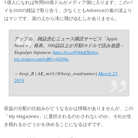
1億人になれば年間60億ドルがメディア側に入ります。このパ
イを300の雑誌で取り合う。少なくともAdsenceの雀の涙より
はマシです。崖の上から滝に飛び込むしかありません。
アップル、雑誌含むニュース購読サービス「Apple
News＋」発表。300誌以上が月額10ドルで読み放題 –
Engadget Japanese
https://t.co/9jYmEXk4os
pic.twitter.com/wB6zyjGO9o
— beep_R | AK_m14 (@beep_roadrunner)
March 25,
2019
収益の分配の仕組みがどうなるかは情報がありませんが、この
「My Magazines」に選択されるのかされないのか。それが生
き残れるかどうかを決めることになるはずです。