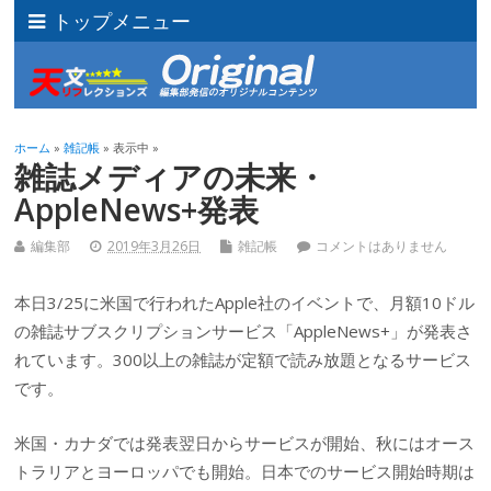
トップメニュー
ホーム
»
雑記帳
» 表示中 »
雑誌メディアの未来・
AppleNews+発表
編集部
2019年3月26日
雑記帳
コメントはありません
本日3/25に米国で行われたApple社のイベントで、月額10ドル
の雑誌サブスクリプションサービス「AppleNews+」が発表さ
れています。300以上の雑誌が定額で読み放題となるサービス
です。
米国・カナダでは発表翌日からサービスが開始、秋にはオース
トラリアとヨーロッパでも開始。日本でのサービス開始時期は