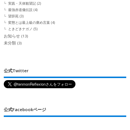
実践・天体観望記
(2)
最強赤道儀伝説
(4)
望辞苑
(3)
変態とは最上級の褒め言葉
(4)
ときどきナガノ
(5)
お知らせ
(13)
未分類
(3)
公式Twitter
公式Facebookページ