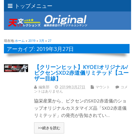
トップメニュー
現在地:
ホーム
»
2019
»
3月
»
27
アーカイブ: 2019年3月27日
【クリーンヒット】KYOEIオリジナル/
ビクセンSXD2赤道儀リミテッド【ユー
ザー目線】
編集部
2019年3月27日
マウント
コメ
ントはありません
協栄産業から、ビクセンのSXD2赤道儀のショ
ップオリジナルカスタマイズ品「SXD2赤道儀
リミテッド」の発売が告知されてい…
>>続きを読む