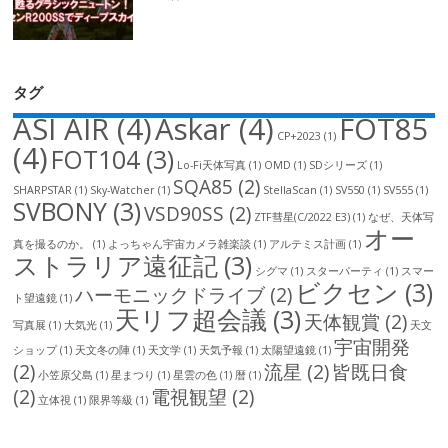
タグ
ASI AIR
(4)
Askar
(4)
FOT85
CP+2023
(1)
(4)
FOT104
(3)
Lo-Fi天体写真
(1)
OMD
(1)
SDシリーズ
(1)
SQA85
(2)
SHARPSTAR
(1)
Sky-Watcher
(1)
StellaScan
(1)
SV550
(1)
SV555
(1)
SVBONY
(3)
VSD90SS
(2)
ZTF彗星(C/2022 E3)
(1)
なぜ、天体写
オー
真を撮るのか。
(1)
よっちゃん宇宙カメラ雑楽談
(1)
アルテミス計画
(1)
ストラリア遠征記
(3)
シグマ
(1)
スターパーティ
(1)
スマー
ビクセン
(3)
ハーモニックドライブ
(2)
ト望遠鏡
(1)
天リフ超会議
(3)
天体観賞
(2)
写真展
(1)
大気光
(1)
天文
宇宙開発
ショップ
(1)
天文冬の陣
(1)
天文学
(1)
天気予報
(1)
太陽望遠鏡
(1)
(2)
流星
(2)
皆既日食
小笠原父島
(1)
星まつり
(1)
星雲の色
(1)
暦
(1)
(2)
電視観望
(2)
立体視
(1)
限界等級
(1)