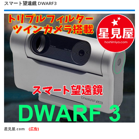
スマート望遠鏡 DWARF3
星見屋.com
(広告)