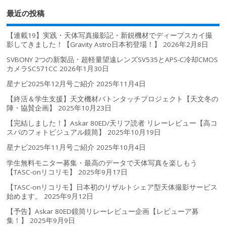
最近の投稿
【連載19】実践・天体写真撮影記・新鋭機材でディープスカイ撮
影してきました！【Gravity Astro日本初登場！】
2026年2月8日
SVBONY 2つの新製品・超軽量望遠レンズSV535とAPS-C冷却CMOS
カメラSC571CC
2026年1月30日
星ナビ2025年12月号ご紹介
2025年11月4日
【終活＆学生支援】天文機材バトンタッチプロジェクト【天文冬の
陣・協賛企画】
2025年10月23日
【完結しました！】Askar 80ED/天リフ読者 リレーレビュー【高コ
スパのフォトビジュアル鏡筒】
2025年10月19日
星ナビ2025年11月号ご紹介
2025年10月4日
学生無料モニター募集・最高のデータで天体写真を楽しもう
【TASC-onリコリモ】
2025年9月17日
【TASC-onリコリモ】日本初のリザルトシェア型天体撮影サービス
始めます。
2025年9月12日
【予告】Askar 80ED鏡筒リレーレビュー企画【レビューア募
集！】
2025年9月9日