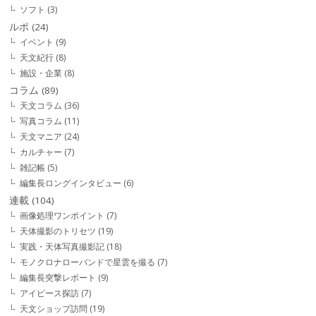
ソフト
(3)
ルポ
(24)
イベント
(9)
天文紀行
(8)
施設・企業
(8)
コラム
(89)
天文コラム
(36)
写真コラム
(11)
天文マニア
(24)
カルチャー
(7)
雑記帳
(5)
編集長ロングインタビュー
(6)
連載
(104)
画像処理ワンポイント
(7)
天体撮影のトリセツ
(19)
実践・天体写真撮影記
(18)
モノクロナローバンドで星雲を撮る
(7)
編集長突撃レポート
(9)
アイピース探訪
(7)
天文ショップ訪問
(19)