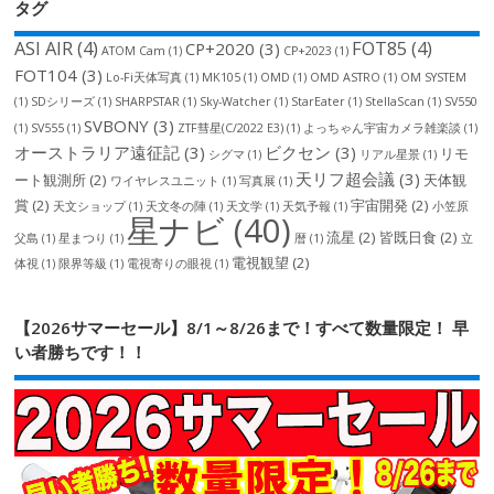
タグ
ASI AIR
(4)
FOT85
(4)
CP+2020
(3)
ATOM Cam
(1)
CP+2023
(1)
FOT104
(3)
Lo-Fi天体写真
(1)
MK105
(1)
OMD
(1)
OMD ASTRO
(1)
OM SYSTEM
(1)
SDシリーズ
(1)
SHARPSTAR
(1)
Sky-Watcher
(1)
StarEater
(1)
StellaScan
(1)
SV550
SVBONY
(3)
(1)
SV555
(1)
ZTF彗星(C/2022 E3)
(1)
よっちゃん宇宙カメラ雑楽談
(1)
オーストラリア遠征記
(3)
ビクセン
(3)
リモ
シグマ
(1)
リアル星景
(1)
天リフ超会議
(3)
ート観測所
(2)
天体観
ワイヤレスユニット
(1)
写真展
(1)
賞
(2)
宇宙開発
(2)
天文ショップ
(1)
天文冬の陣
(1)
天文学
(1)
天気予報
(1)
小笠原
星ナビ
(40)
流星
(2)
皆既日食
(2)
父島
(1)
星まつり
(1)
暦
(1)
立
電視観望
(2)
体視
(1)
限界等級
(1)
電視寄りの眼視
(1)
【2026サマーセール】8/1～8/26まで！すべて数量限定！ 早
い者勝ちです！！