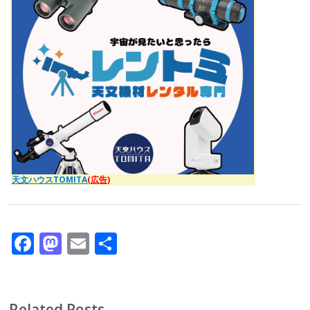
天文ハウスTOMITA
(広告)
F
M
E
共
ac
as
m
有
e
to
ai
b
d
l
Related Posts