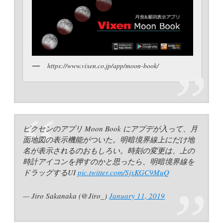
https://www.vixen.co.jp/app/moon-book/
ビクセンのアプリ Moon Book にアプデが入って、月
面地図の表示機能がついた。明暗境界線上にだけ地
名が表示されるのおもしろい。時刻の変更は、上の
時計アイコンを押すのかと思ったら、明暗境界線を
ドラッグするUI
pic.twitter.com/SjxKGC9MuQ
— Jiro Sakanaka (@Jiro_)
January 11, 2019