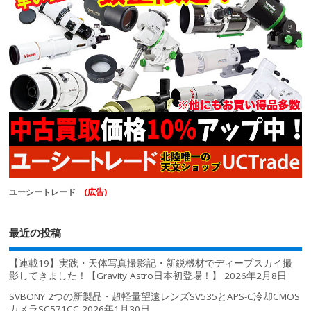
ユーシートレード
(広告)
最近の投稿
【連載19】実践・天体写真撮影記・新鋭機材でディープスカイ撮
影してきました！【Gravity Astro日本初登場！】
2026年2月8日
SVBONY 2つの新製品・超軽量望遠レンズSV535とAPS-C冷却CMOS
カメラSC571CC
2026年1月30日