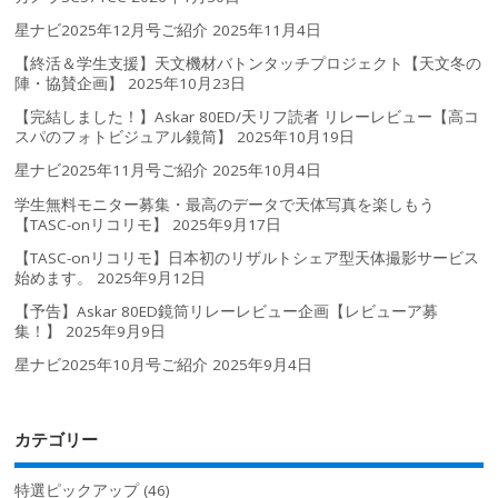
星ナビ2025年12月号ご紹介
2025年11月4日
【終活＆学生支援】天文機材バトンタッチプロジェクト【天文冬の
陣・協賛企画】
2025年10月23日
【完結しました！】Askar 80ED/天リフ読者 リレーレビュー【高コ
スパのフォトビジュアル鏡筒】
2025年10月19日
星ナビ2025年11月号ご紹介
2025年10月4日
学生無料モニター募集・最高のデータで天体写真を楽しもう
【TASC-onリコリモ】
2025年9月17日
【TASC-onリコリモ】日本初のリザルトシェア型天体撮影サービス
始めます。
2025年9月12日
【予告】Askar 80ED鏡筒リレーレビュー企画【レビューア募
集！】
2025年9月9日
星ナビ2025年10月号ご紹介
2025年9月4日
カテゴリー
特選ピックアップ
(46)