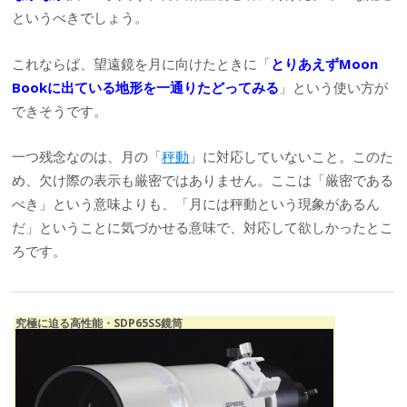
というべきでしょう。
これならば、望遠鏡を月に向けたときに「
とりあえずMoon
Bookに出ている地形を一通りたどってみる
」という使い方が
できそうです。
一つ残念なのは、月の「
秤動
」に対応していないこと。このた
め、欠け際の表示も厳密ではありません。ここは「厳密である
べき」という意味よりも、「月には秤動という現象があるん
だ」ということに気づかせる意味で、対応して欲しかったとこ
ろです。
究極に迫る高性能・SDP65SS鏡筒