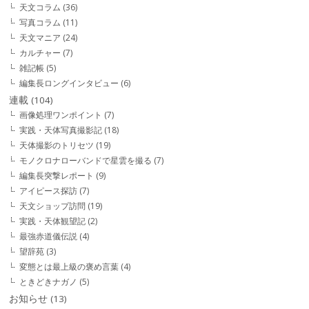
天文コラム
(36)
写真コラム
(11)
天文マニア
(24)
カルチャー
(7)
雑記帳
(5)
編集長ロングインタビュー
(6)
連載
(104)
画像処理ワンポイント
(7)
実践・天体写真撮影記
(18)
天体撮影のトリセツ
(19)
モノクロナローバンドで星雲を撮る
(7)
編集長突撃レポート
(9)
アイピース探訪
(7)
天文ショップ訪問
(19)
実践・天体観望記
(2)
最強赤道儀伝説
(4)
望辞苑
(3)
変態とは最上級の褒め言葉
(4)
ときどきナガノ
(5)
お知らせ
(13)