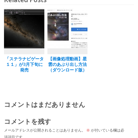
o
o
o
n
k
「ステラナビゲータ
【画像処理動画】星
１１」が3月下旬に
雲のあぶり出し方法
発売
（ダウンロード版）
コメントはまだありません
コメントを残す
メールアドレスが公開されることはありません。
※
が付いている欄は必
須項目です