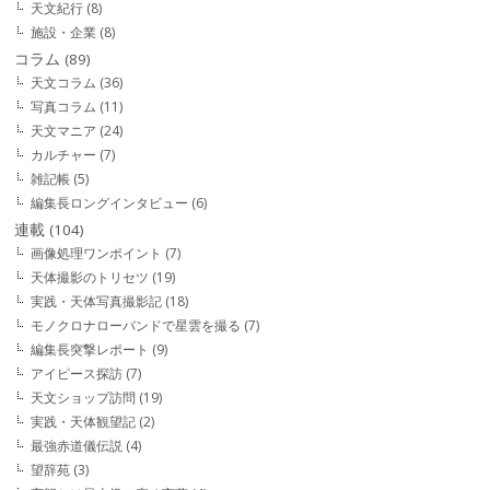
天文紀行
(8)
施設・企業
(8)
コラム
(89)
天文コラム
(36)
写真コラム
(11)
天文マニア
(24)
カルチャー
(7)
雑記帳
(5)
編集長ロングインタビュー
(6)
連載
(104)
画像処理ワンポイント
(7)
天体撮影のトリセツ
(19)
実践・天体写真撮影記
(18)
モノクロナローバンドで星雲を撮る
(7)
編集長突撃レポート
(9)
アイピース探訪
(7)
天文ショップ訪問
(19)
実践・天体観望記
(2)
最強赤道儀伝説
(4)
望辞苑
(3)