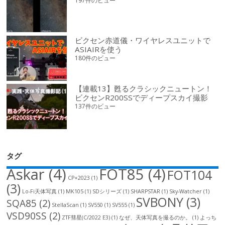
197件のビュー
ビクセン赤道儀・ワイヤレスユニットで
ASIAIRを使う
180件のビュー
【連載13】甦るクラシックニュートン！
ビクセンR200SSでディープスカイ撮影
137件のビュー
タグ
Askar
(4)
FOT85
(4)
FOT104
CP+2023
(1)
(3)
Lo-Fi天体写真
(1)
MK105
(1)
SDシリーズ
(1)
SHARPSTAR
(1)
Sky-Watcher
(1)
SVBONY
(3)
SQA85
(2)
StellaScan
(1)
SV550
(1)
SV555
(1)
VSD90SS
(2)
ZTF彗星(C/2022 E3)
(1)
なぜ、天体写真を撮るのか。
(1)
よっち