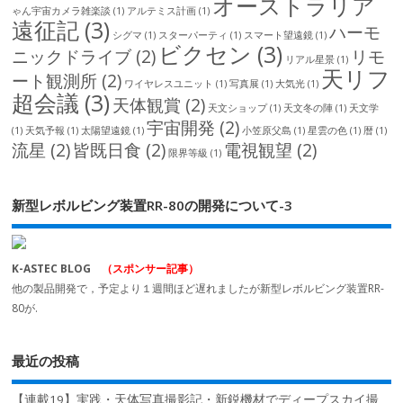
オーストラリア
ゃん宇宙カメラ雑楽談
(1)
アルテミス計画
(1)
遠征記
(3)
ハーモ
シグマ
(1)
スターパーティ
(1)
スマート望遠鏡
(1)
ビクセン
(3)
ニックドライブ
(2)
リモ
リアル星景
(1)
天リフ
ート観測所
(2)
ワイヤレスユニット
(1)
写真展
(1)
大気光
(1)
超会議
(3)
天体観賞
(2)
天文ショップ
(1)
天文冬の陣
(1)
天文学
宇宙開発
(2)
(1)
天気予報
(1)
太陽望遠鏡
(1)
小笠原父島
(1)
星雲の色
(1)
暦
(1)
流星
(2)
皆既日食
(2)
電視観望
(2)
限界等級
(1)
新型レボルビング装置RR-80の開発について-3
K-ASTEC BLOG
（スポンサー記事）
他の製品開発で，予定より１週間ほど遅れましたが新型レボルビング装置RR-
80が.
最近の投稿
【連載19】実践・天体写真撮影記・新鋭機材でディープスカイ撮