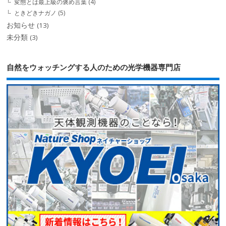
変態とは最上級の褒め言葉
(4)
ときどきナガノ
(5)
お知らせ
(13)
未分類
(3)
自然をウォッチングする人のための光学機器専門店