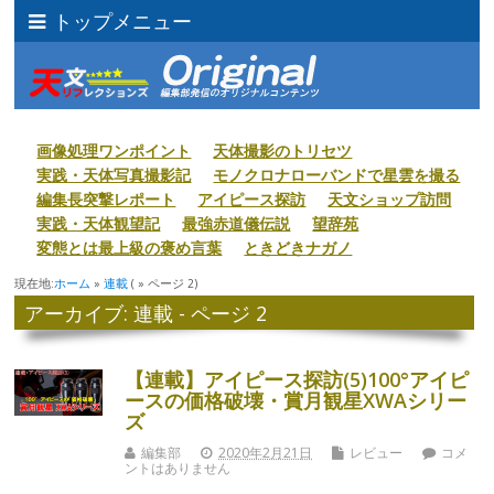
トップメニュー
画像処理ワンポイント
天体撮影のトリセツ
実践・天体写真撮影記
モノクロナローバンドで星雲を撮る
編集長突撃レポート
アイピース探訪
天文ショップ訪問
実践・天体観望記
最強赤道儀伝説
望辞苑
変態とは最上級の褒め言葉
ときどきナガノ
現在地:
ホーム
»
連載
( » ページ 2)
アーカイブ: 連載 - ページ 2
【連載】アイピース探訪(5)100°アイピ
ースの価格破壊・賞月観星XWAシリー
ズ
編集部
2020年2月21日
レビュー
コメ
ントはありません