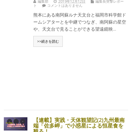
編集部
2019年12月12日
編集長突撃レポー
ト
コメントはありません
熊本にある南阿蘇ルナ天文台と福岡市科学館ド
ームシアターとを中継でつなぎ、南阿蘇の星空
や、天文台で見ることができる望遠鏡映…
>>続きを読む
【連載】実践・天体観望記(2)九州最南
端「佐多岬」で小惑星による恒星食を
観る！