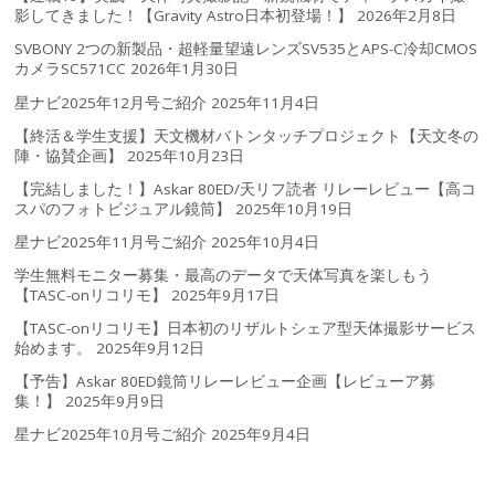
影してきました！【Gravity Astro日本初登場！】
2026年2月8日
SVBONY 2つの新製品・超軽量望遠レンズSV535とAPS-C冷却CMOS
カメラSC571CC
2026年1月30日
星ナビ2025年12月号ご紹介
2025年11月4日
【終活＆学生支援】天文機材バトンタッチプロジェクト【天文冬の
陣・協賛企画】
2025年10月23日
【完結しました！】Askar 80ED/天リフ読者 リレーレビュー【高コ
スパのフォトビジュアル鏡筒】
2025年10月19日
星ナビ2025年11月号ご紹介
2025年10月4日
学生無料モニター募集・最高のデータで天体写真を楽しもう
【TASC-onリコリモ】
2025年9月17日
【TASC-onリコリモ】日本初のリザルトシェア型天体撮影サービス
始めます。
2025年9月12日
【予告】Askar 80ED鏡筒リレーレビュー企画【レビューア募
集！】
2025年9月9日
星ナビ2025年10月号ご紹介
2025年9月4日