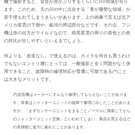
機で撮影すると、背景が赤かぶりするくらいにHII領域が写り
ます。このため、天の川の中に点在する「青が優勢な領域」が
若干埋もれてしまうきらいがあります。上の画像で言えば北ア
メリカ星雲の下側や、銀河の周辺部分などです。その点、フジ
機は赤の出方がマイルドなので、暗黒星雲の周りの茶色との色
の対比が出しやすいといえるでしょう。
何よりも「改造なし」で使えるのは、カメラを何台も買うわけ
でもないエントリ層にとっては、一般撮影と全く問題がなく併
用できること、故障時の修理対応が普通に可能である(*)こと
は大きなメリットです。
(*)改造機はメーカーにすんなり修理してもらえないことがありま
す。筆者はシャッターユニットの故障で修理に出したことがありま
すが、「まずセンサーユニットをまるごとノーマルに換装してから
のシャッターユニット交換」といわれてしまい、新品を買えるほど
の見積額に途方に暮れたことがあります。