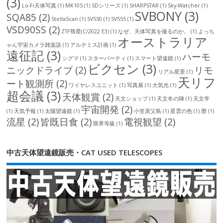
(3)
Lo-Fi天体写真
(1)
MK105
(1)
SDシリーズ
(1)
SHARPSTAR
(1)
Sky-Watcher
(1)
SVBONY
(3)
SQA85
(2)
StellaScan
(1)
SV550
(1)
SV555
(1)
VSD90SS
(2)
ZTF彗星(C/2022 E3)
(1)
なぜ、天体写真を撮るのか。
(1)
よっち
オーストラリア
ゃん宇宙カメラ雑楽談
(1)
アルテミス計画
(1)
遠征記
(3)
ハーモ
シグマ
(1)
スターパーティ
(1)
スマート望遠鏡
(1)
ビクセン
(3)
ニックドライブ
(2)
リモ
リアル星景
(1)
天リフ
ート観測所
(2)
ワイヤレスユニット
(1)
写真展
(1)
大気光
(1)
超会議
(3)
天体観賞
(2)
天文ショップ
(1)
天文冬の陣
(1)
天文学
宇宙開発
(2)
(1)
天気予報
(1)
太陽望遠鏡
(1)
小笠原父島
(1)
星雲の色
(1)
暦
(1)
流星
(2)
皆既日食
(2)
電視観望
(2)
限界等級
(1)
中古天体望遠鏡販売・CAT USED TELESCOPES