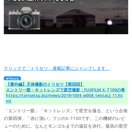
クリックで「トリセツ」連載記事にジャンプします。
【番外編】天体撮影のトリセツ【第四回】
エントリ一眼・キットレンズで星空撮影：FUJIFILM X-T100の巻
https://torisetsu.biz/news/2019/1004_w008_tentai2_11.ht
ml
「エントリ一眼」「キットレンズ」で星空を撮る、という企画
の第四弾。「赤に強い」フジのX-T100です。この機材のレビ
ューのために、なんとモンゴルまでの遠征を決行。最高の星空