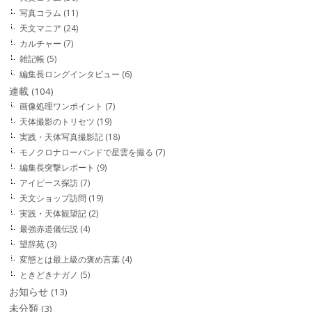
写真コラム
(11)
天文マニア
(24)
カルチャー
(7)
雑記帳
(5)
編集長ロングインタビュー
(6)
連載
(104)
画像処理ワンポイント
(7)
天体撮影のトリセツ
(19)
実践・天体写真撮影記
(18)
モノクロナローバンドで星雲を撮る
(7)
編集長突撃レポート
(9)
アイピース探訪
(7)
天文ショップ訪問
(19)
実践・天体観望記
(2)
最強赤道儀伝説
(4)
望辞苑
(3)
変態とは最上級の褒め言葉
(4)
ときどきナガノ
(5)
お知らせ
(13)
未分類
(3)