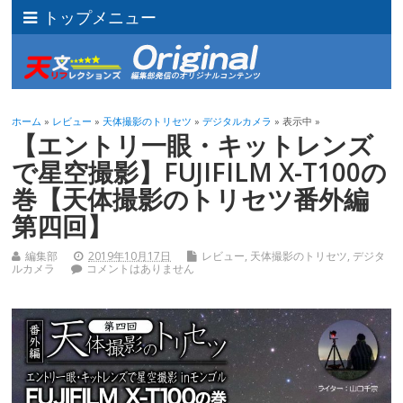
トップメニュー
ホーム
»
レビュー
»
天体撮影のトリセツ
»
デジタルカメラ
» 表示中 »
【エントリ一眼・キットレンズ
で星空撮影】FUJIFILM X-T100の
巻【天体撮影のトリセツ番外編
第四回】
編集部
2019年10月17日
レビュー
,
天体撮影のトリセツ
,
デジタ
ルカメラ
コメントはありません