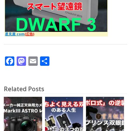
星見屋.com
(広告)
F
M
E
共
ac
as
m
有
e
to
ai
b
d
l
Related Posts
o
o
o
n
k