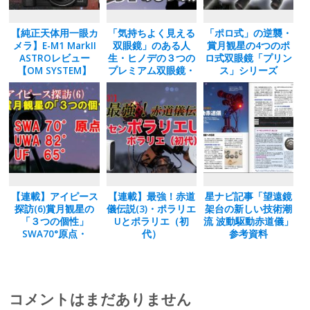
【純正天体用一眼カ
「気持ちよく見える
「ポロ式」の逆襲・
メラ】E-M1 MarkII
双眼鏡」のある人
賞月観星の4つのポ
ASTROレビュー
生・ヒノデの３つの
ロ式双眼鏡「プリン
【OM SYSTEM】
プレミアム双眼鏡・
ス」シリーズ
8×42-D1、6×30-B+
(ビープラス)、5×21-
A+(エープラス)
【連載】アイピース
【連載】最強！赤道
星ナビ記事「望遠鏡
探訪(6)賞月観星の
儀伝説(3)・ポラリエ
架台の新しい技術潮
「３つの個性」
Uとポラリエ（初
流 波動駆動赤道儀」
SWA70°原点・
代）
参考資料
UWA82°・UF65°シ
リーズ
コメントはまだありません