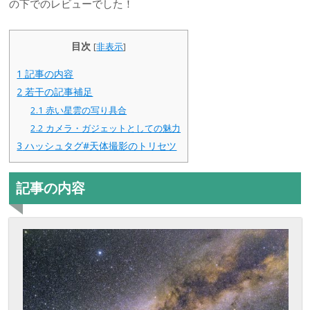
の下でのレビューでした！
目次
[
非表示
]
1
記事の内容
2
若干の記事補足
2.1
赤い星雲の写り具合
2.2
カメラ・ガジェットとしての魅力
3
ハッシュタグ#天体撮影のトリセツ
記事の内容