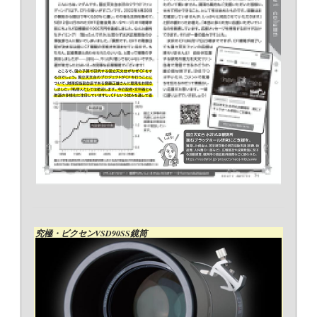
究極・ビクセンVSD90SS鏡筒