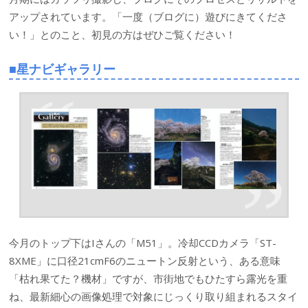
アップされています。「一度（ブログに）遊びにきてくださ
い！」とのこと、初見の方はぜひご覧ください！
■星ナビギャラリー
今月のトップ下はIさんの「M51」。冷却CCDカメラ「ST-
8XME」に口径21cmF6のニュートン反射という、ある意味
「枯れ果てた？機材」ですが、市街地でもひたすら露光を重
ね、最新細心の画像処理で対象にじっくり取り組まれるスタイ