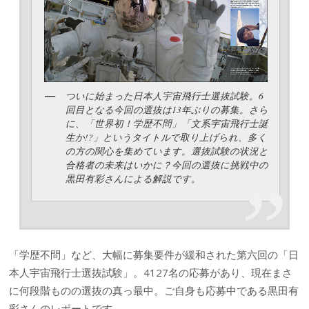
ついに始まった日本人宇宙飛行士選抜試験。6
回目となる今回の選抜は13年ぶりの募集。さら
に、「世界初！学歴不問」「文系宇宙飛行士誕
生か!?」というタイトルで取り上げられ、多く
の方の関心を集めています。選抜試験の状況と
合格者の未来はいかに？今回の選抜に挑戦中の
黒田有彩さんによる解説です。
「学歴不問」など、大幅に募集要件が緩和された第六回の「日
本人宇宙飛行士選抜試験」。4127名の応募があり、現在まさ
に何段階ものの選抜の真っ最中。ご自身も応募中である黒田有
彩さんのレポートです。