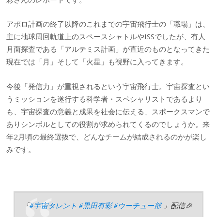
アポロ計画の終了以降のこれまでの宇宙飛行士の「職場」は、
主に地球周回軌道上のスペースシャトルやISSでしたが、有人
月面探査である「アルテミス計画」が直近のものとなってきた
現在では「月」そして「火星」も視野に入ってきます。
今後「発信力」が重視されるという宇宙飛行士。宇宙探査とい
うミッションを遂行する科学者・スペシャリストであるより
も、宇宙探査の意義と成果を社会に伝える、スポークスマンで
ありシンボルとしての役割が求められてくるのでしょうか。来
年2月頃の最終選抜で、どんなチームが結成されるのかが楽し
みです。
「
#宇宙タレント
#黒田有彩
#ウーチュー部
」配信🎉