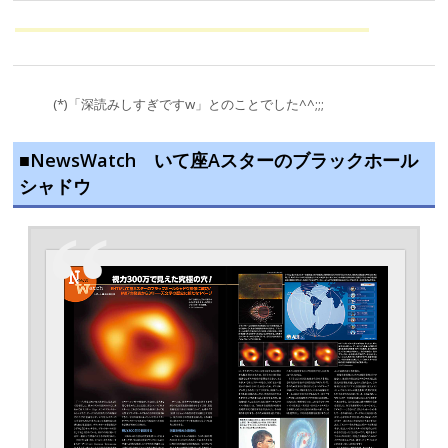
(*)「深読みしすぎですw」とのことでした^^;;;
■NewsWatch いて座Aスターのブラックホール
シャドウ