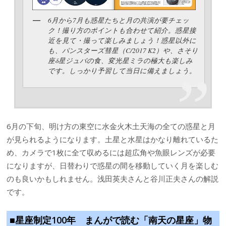
6月から7月も惑星たちと月の共演が要チェッ
ク！撮り方のポイントも合わせて紹介。惑星接
近を見て・撮って楽しみましょう！惑星以外に
も、パンスターズ彗星（C/2017 K2）や、さそり
座δ星ジュバの食、変光星ミラの極大も楽しみ
です。しっかり予習して当日に備えましょう。
6月の下旬、明け方の東空に水金火木土天海の全ての惑星と月
が見られるようになります。土星と水星はかなり離れているた
め、カメラで1枚に全て収めるには超広角や魚眼レンズが必要
になりますが、日替わりで惑星の間を移動していく月を楽しむ
のも良いかもしれません。浅田英夫さんと谷川正夫さんの解説
です。
■星座制定100年 まんがで読む「南天の星座」物