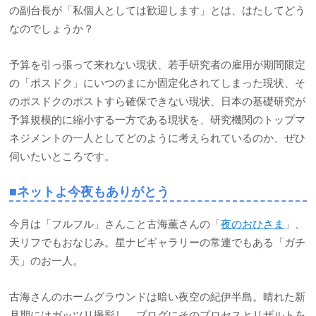
の副台長が「私個人としては歓迎します」とは、はたしてどう
なのでしょうか？
予算を引っ張って来れない現状、若手研究者の雇用が期間限定
の「ポスドク」にいつのまにか固定化されてしまった現状、そ
のポスドクのポストすら確保できない現状、日本の基礎研究が
予算規模的に縮小する一方である現状を、研究機関のトップマ
ネジメントの一人としてどのように考えられているのか、ぜひ
伺いたいところです。
■ネットよ今夜もありがとう
今月は「フルフル」さんこと古海薫さんの「
夜のおひさま
」、
天リフでもおなじみ。星ナビギャラリーの常連でもある「ガチ
天」のお一人。
古海さんのホームグラウンドは暗い夜空の紀伊半島。晴れた新
月期にはガッツリ撮影し、ブログにそのプロセスとリザルトを