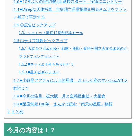
1.3
■13年ぶりの宇宙飛行士選抜スタート 宇宙にエントリー
1.4
■Deepな天体写真 市街地で星雲撮影8 明るさムラをフラッ
ト補正で平定する
1.5
◎広告ピックアップ
1.5.1
シュミット開店15周年記念セール
1.6
◎天リフ独断ピックアップ
1.6.1
天文台マダムがゆく 戦略・挑戦・覚悟〜国立天文台水沢のク
ラウドファンディング〜
1.6.2
■ネットよ今夜もありがとう
1.6.3
■星ナビギャラリー
1.7
■小惑星アフティによる恒星食 ぎょしゃ座のマハシムが1.5
秒消えた
1.8
■今月の注目 拡大版 月と全惑星集結・火星食
1.9
■星座制定100年 まんがで読む「南天の星座」物語
2
まとめ
今月の内容は！？