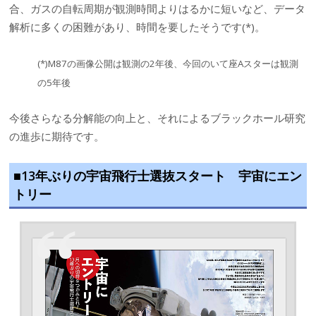
合、ガスの自転周期が観測時間よりはるかに短いなど、データ
解析に多くの困難があり、時間を要したそうです(*)。
(*)M87の画像公開は観測の2年後、今回のいて座Aスターは観測
の5年後
今後さらなる分解能の向上と、それによるブラックホール研究
の進歩に期待です。
■13年ぶりの宇宙飛行士選抜スタート 宇宙にエン
トリー