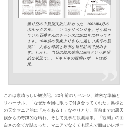
曇り空の中観測失敗に終わった、2002年4月の
ポルックス食。「いつかリベンジを」そう願っ
ていた石井さんのチャンスは2022年にやってき
ます。20年前の現象よりさらに厳しい条件の観
測に、入念な特訓と綿密な遠征計画で挑みま
す。しかし、当日の降水確率は80%という絶望
的な状況で…。ドキドキの観測レポートは必
見。
これは素晴らしい観測記。20年前のリベンジ、緻密な準備と
リハーサル、「なぜか今回に限って付き合ってくれた」奥様と
の天文マニア的に「あるある！」なやりとり、直前までの悪天
候からの奇跡的な晴れ、そして見事な観測結果。「観測」の面
白さの全てが詰まった、マニアでなくても読んで面白いレポー