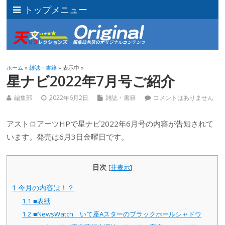
トップメニュー
ホーム
»
雑誌・書籍
» 表示中 »
星ナビ2022年7月号ご紹介
編集部
2022年6月2日
雑誌・書籍
コメントはありません
アストロアーツHPで星ナビ2022年6月号の内容が告知されて
います。発売は6月3日金曜日です。
目次
[
非表示
]
1
今月の内容は！？
1.1
■表紙
1.2
■NewsWatch いて座Aスターのブラックホールシャドウ