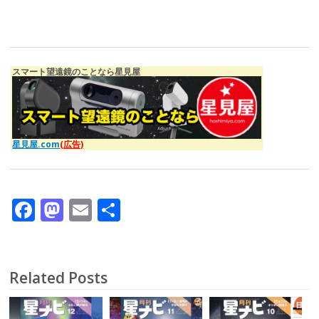
スマート望遠鏡のことなら星見屋
星見屋.com
(広告)
F
M
E
共
ac
as
m
有
e
to
ai
b
d
l
Related Posts
o
o