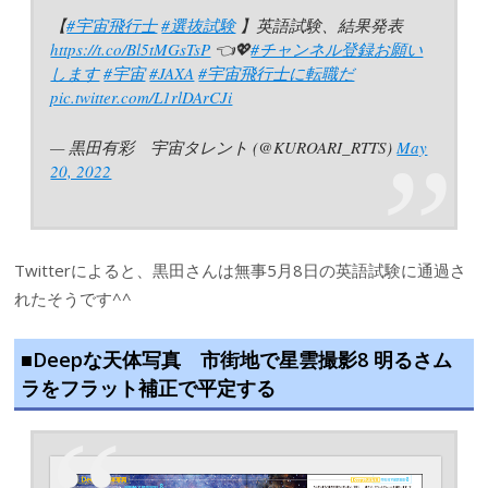
【
#宇宙飛行士
#選抜試験
】英語試験、結果発表
https://t.co/Bl5tMGsTsP
👈💖
#チャンネル登録お願い
します
#宇宙
#JAXA
#宇宙飛行士に転職だ
pic.twitter.com/L1rlDArCJi
— 黒田有彩 宇宙タレント (@KUROARI_RTTS)
May
20, 2022
Twitterによると、黒田さんは無事5月8日の英語試験に通過さ
れたそうです^^
■Deepな天体写真 市街地で星雲撮影8 明るさム
ラをフラット補正で平定する