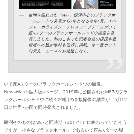
世間を賑わせた「M87」銀河中心のブラックホ
ールシャドウ発表から3年となる今年5月、イベ
ント・ホライズン・テレスコープチームがいて
座Aスターのブラックホールシャドウ撮像を発
表しました。熱のこもった記者会見の模様や登
壇者への追加取材も敢行し掲載。今一番ホット
な天文ニュースをお見逃しなく。
いて座Aスターのブラックホールシャドウの撮像、
NewsWatch拡大版4ページ。2019年に公開されたM87のブラ
ックホールシャドウに続く2例目の直接撮像の結果が、5月12
日に世界7か国で同時発表されました。
観測そのものはM87と同時期（2017年）に終わっていたそう
ですが「小さなブラックホール」であるいて座Aスターの場