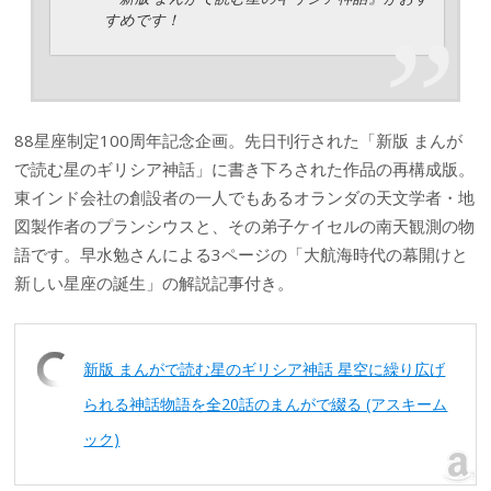
すめです！
88星座制定100周年記念企画。先日刊行された「新版 まんが
で読む星のギリシア神話」に書き下ろされた作品の再構成版。
東インド会社の創設者の一人でもあるオランダの天文学者・地
図製作者のプランシウスと、その弟子ケイセルの南天観測の物
語です。早水勉さんによる3ページの「大航海時代の幕開けと
新しい星座の誕生」の解説記事付き。
新版 まんがで読む星のギリシア神話 星空に繰り広げ
られる神話物語を全20話のまんがで綴る (アスキーム
ック)