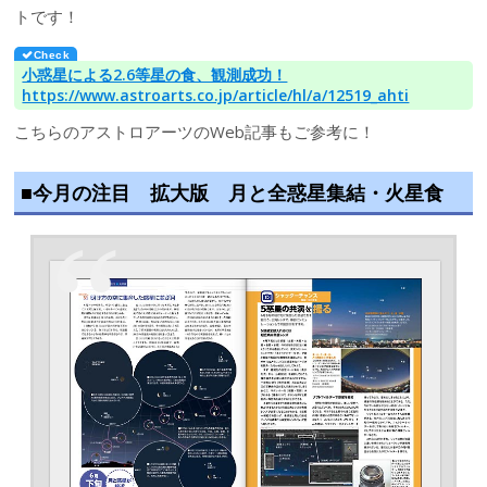
トです！
小惑星による2.6等星の食、観測成功！
https://www.astroarts.co.jp/article/hl/a/12519_ahti
こちらのアストロアーツのWeb記事もご参考に！
■今月の注目 拡大版 月と全惑星集結・火星食