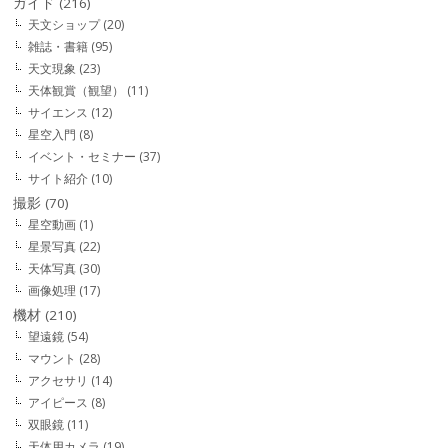
ガイド
(216)
天文ショップ
(20)
雑誌・書籍
(95)
天文現象
(23)
天体観賞（観望）
(11)
サイエンス
(12)
星空入門
(8)
イベント・セミナー
(37)
サイト紹介
(10)
撮影
(70)
星空動画
(1)
星景写真
(22)
天体写真
(30)
画像処理
(17)
機材
(210)
望遠鏡
(54)
マウント
(28)
アクセサリ
(14)
アイピース
(8)
双眼鏡
(11)
天体用カメラ
(19)