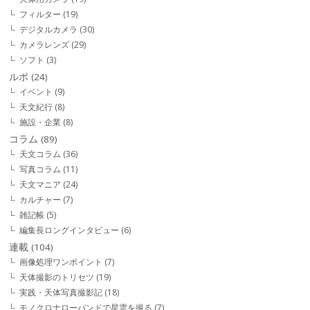
フィルター
(19)
デジタルカメラ
(30)
カメラレンズ
(29)
ソフト
(3)
ルポ
(24)
イベント
(9)
天文紀行
(8)
施設・企業
(8)
コラム
(89)
天文コラム
(36)
写真コラム
(11)
天文マニア
(24)
カルチャー
(7)
雑記帳
(5)
編集長ロングインタビュー
(6)
連載
(104)
画像処理ワンポイント
(7)
天体撮影のトリセツ
(19)
実践・天体写真撮影記
(18)
モノクロナローバンドで星雲を撮る
(7)