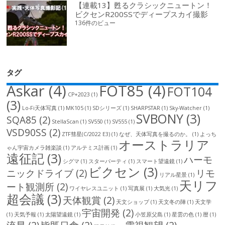
【連載13】甦るクラシックニュートン！
ビクセンR200SSでディープスカイ撮影
136件のビュー
タグ
Askar
(4)
FOT85
(4)
FOT104
CP+2023
(1)
(3)
Lo-Fi天体写真
(1)
MK105
(1)
SDシリーズ
(1)
SHARPSTAR
(1)
Sky-Watcher
(1)
SVBONY
(3)
SQA85
(2)
StellaScan
(1)
SV550
(1)
SV555
(1)
VSD90SS
(2)
ZTF彗星(C/2022 E3)
(1)
なぜ、天体写真を撮るのか。
(1)
よっち
オーストラリア
ゃん宇宙カメラ雑楽談
(1)
アルテミス計画
(1)
遠征記
(3)
ハーモ
シグマ
(1)
スターパーティ
(1)
スマート望遠鏡
(1)
ビクセン
(3)
ニックドライブ
(2)
リモ
リアル星景
(1)
天リフ
ート観測所
(2)
ワイヤレスユニット
(1)
写真展
(1)
大気光
(1)
超会議
(3)
天体観賞
(2)
天文ショップ
(1)
天文冬の陣
(1)
天文学
宇宙開発
(2)
(1)
天気予報
(1)
太陽望遠鏡
(1)
小笠原父島
(1)
星雲の色
(1)
暦
(1)