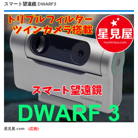
スマート望遠鏡 DWARF3
星見屋.com
(広告)