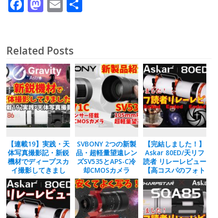
F
M
E
共
ac
as
m
有
e
to
ai
b
d
l
Related Posts
o
o
o
n
k
【連載19】実践・天
SVBONY 2つの新製
【完結しました！】
体写真撮影記・新鋭
品・超軽量望遠レン
Askar 80ED/天リフ
機材でディープスカ
ズSV535とAPS-C冷
読者 リレーレビュー
イ撮影してきまし
却CMOSカメラ
【高コスパのフォト
た！【Gravity
SC571CC
ビジュアル鏡筒】
Astro日本初登
場！】