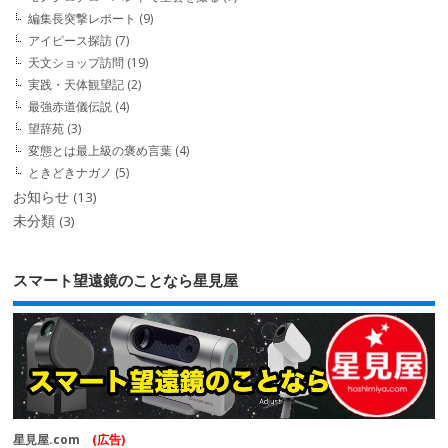
編集長突撃レポート
(9)
アイピース探訪
(7)
天文ショップ訪問
(19)
実践・天体観望記
(2)
最強赤道儀伝説
(4)
望辞苑
(3)
変態とは最上級の褒め言葉
(4)
ときどきナガノ
(5)
お知らせ
(13)
未分類
(3)
スマート望遠鏡のことなら星見屋
星見屋.com
(広告)