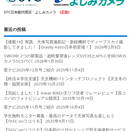
STC日本総代理店・よしみカメラ
(広告)
最近の投稿
【連載19】実践・天体写真撮影記・新鋭機材でディープスカイ撮
影してきました！【Gravity Astro日本初登場！】
2026年2月8日
SVBONY 2つの新製品・超軽量望遠レンズSV535とAPS-C冷却CMOS
カメラSC571CC
2026年1月30日
星ナビ2025年12月号ご紹介
2025年11月4日
【終活＆学生支援】天文機材バトンタッチプロジェクト【天文冬の
陣・協賛企画】
2025年10月23日
【完結しました！】Askar 80ED/天リフ読者 リレーレビュー【高コ
スパのフォトビジュアル鏡筒】
2025年10月19日
星ナビ2025年11月号ご紹介
2025年10月4日
学生無料モニター募集・最高のデータで天体写真を楽しもう
【TASC-onリコリモ】
2025年9月17日
【TASC-onリコリモ】日本初のリザルトシェア型天体撮影サービス