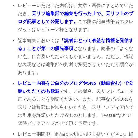
レビューいただいた内容は、文章・画像にまとめていた
だき、
天リフ編集部で編集を行った上で、天リフ上のブ
ログ記事として公開します。
この際の記事執筆者のクレ
ジットはレビューア様となります。
記事編集においては
「読者にとって有益な情報を発信す
る」ことが第一の優先事項
となります。商品の「よくな
い点」に言及いただいてもかまいません。ただし、極端
な表現などは編集部の判断で変更させていただく場合が
あります。
レビュー内容をご自分のブログやSNS（動画含む）で公
開いただくのも歓迎
です。この場合、天リフレビュー企
画であることを明記ください。また、記事などのURLを
天リフ編集部にお知らせいただき、天リフメディア内で
の引用を許諾いただけるものとします。Twitterなどで
随時ピックアップさせて頂く予定です。
レビュー期間中、商品は大切にお取り扱いください。破