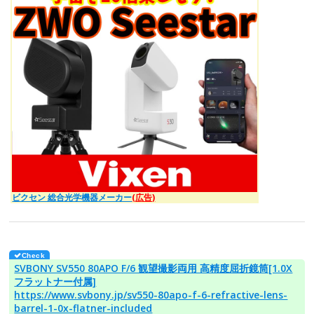
ビクセン 総合光学機器メーカー
(広告)
SVBONY SV550 80APO F/6 観望撮影両用 高精度屈折鏡筒[1.0X
フラットナー付属]
https://www.svbony.jp/sv550-80apo-f-6-refractive-lens-
barrel-1-0x-flatner-included