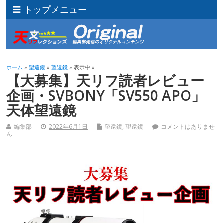
トップメニュー
ホーム
»
望遠鏡
»
望遠鏡
» 表示中 »
【大募集】天リフ読者レビュー
企画・SVBONY「SV550 APO」
天体望遠鏡
編集部
2022年6月1日
望遠鏡
,
望遠鏡
コメントはありませ
ん