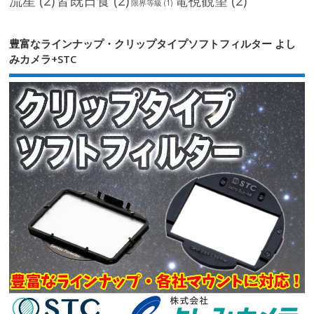
流星
(2)
皆既日食
(2)
電視観望
(2)
限界等級
(1)
豊富なラインナップ・クリップタイプソフトフィルター よし
みカメラ+STC