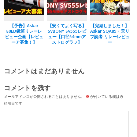
【予告】Askar
【安くてよく写る】
【完結しました！】
80ED鏡筒リレーレ
SVBONY SV555レビ
Askar SQA85・天リ
ビュー企画【レビュ
ュー【口径54mmア
フ読者 リレーレビュ
ーア募集！】
ストログラフ】
ー
コメントはまだありません
コメントを残す
メールアドレスが公開されることはありません。
※
が付いている欄は必
須項目です