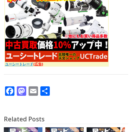
ユーシートレード
(広告)
F
M
E
共
ac
as
m
有
e
to
ai
b
d
l
Related Posts
o
o