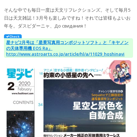
そんな中でも毎日一度は天文リフレクションズ。そして毎月5
日は天文雑誌！3月号も楽しみですね！それでは皆様もよいお
年を。ダスビダーニャ、До свидания！
星ナビ2月号は「星景写真用コンポジットソフト」と「キヤノン
の天体専用機 EOS Ra」
http://www.astroarts.co.jp/article/hl/a/11029_hoshinavi