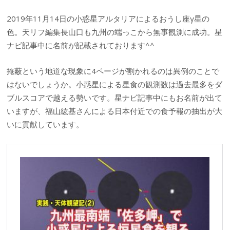
2019年11月14日の小惑星アルタリアによるおうし座γ星の
色。天リフ編集長山口も九州の端っこから無事観測に成功。星
ナビ記事中に名前が記載されております^^
掩蔽という地道な現象に4ページが割かれるのは異例のことで
はないでしょうか。小惑星による星食の観測数は過去最多をダ
ブルスコアで越える勢いです。星ナビ記事中にもお名前が出て
いますが、福山紘基さんによる日本付近での食予報の抽出が大
いに貢献しています。