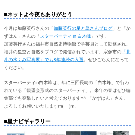
■ネットよ今夜もありがとう
今月は加藤英行さんの「
加藤英行の星と鳥さんブログ
」と「か
ずはん」さんの「
スターパーティ in 白木峰
」です。
加藤英行さんは福井市自然史博物館で学芸員として勤務され、
福井の星空と自然をブログで発信されています。宗像市の
「北
斗の水くみ写真展」でも3年連続の入選
。ぜひごらんになって
ください。
スターパーティin白木峰は、年に三回長崎の「白木峰」で行わ
れている「観望会形式のスターパーティ」。来年の春はぜひ編
集部でも突撃したいと考えております^^ 「かずはん」さん、
よろしくお願いいたしますm(_ _)m。
■星ナビギャラリー