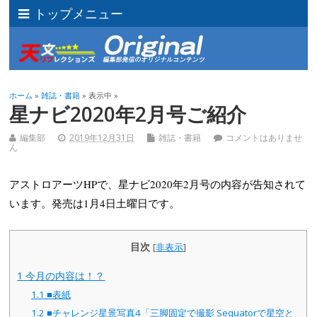
トップメニュー
ホーム
»
雑誌・書籍
» 表示中 »
星ナビ2020年2月号ご紹介
編集部
2019年12月31日
雑誌・書籍
コメントはありませ
ん
アストロアーツHPで、星ナビ2020年2月号の内容が告知されて
います。発売は1月4日土曜日です。
目次
[
非表示
]
1
今月の内容は！？
1.1
■表紙
1.2
■チャレンジ星景写真4「三脚固定で撮影 Sequatorで星空と