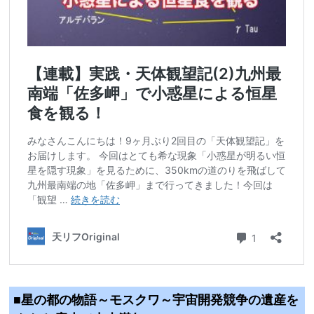
■星の都の物語～モスクワ～宇宙開発競争の遺産を