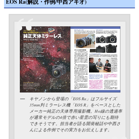
EOS Ra(解説・作例/中西アキオ)
キヤノンから登場の「EOS Ra」はフルサイズ
35mm判ミラーレス機「EOS R」をベースとした
メーカー純正の天体専用撮影機。Hα線の透過率
が通常モデルの4倍で赤い星雲の写りにも期待
できそうです。担当者が語る開発秘話や中西さ
んによる作例でその実力をお伝えします。