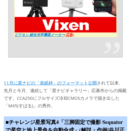
ビクセン 総合光学機器メーカー
(広告)
11月に星ナビの「表紙枠」のフォーマット公開
されて以来、
先月と今月、連続して「星ナビギャラリー」応募作からの掲載
です。CCA250にフルサイズ冷却CMOSカメラで描き出した
「M45(すばる)」の秀作。
■チャレンジ星景写真4「三脚固定で撮影 Sequator
で星空と地上景色を自動合成」(解説・作例/谷川正