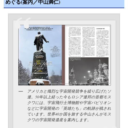
めぐる(案内／中山満仁)
アメリカと熾烈な宇宙開発競争を繰り広げたソ
連。50年以上経った今もロシア連邦の首都モス
クワには、宇宙飛行士博物館や宇宙パビリオン
などに宇宙開発の「英雄たち」の軌跡が残され
ています。世界40か国を旅する中山さんがモス
クワの宇宙開発遺産を案内します。