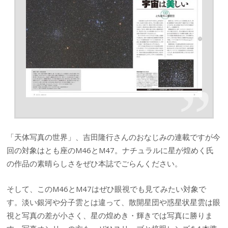
「天体写真の世界」、吉田隆行さんのおなじみの連載ですが今
回の対象はとも座のM46とM47。ナチュラルに星が煌めく氏
の作品の素晴らしさをぜひ本誌でごらんください。
そして、このM46とM47はぜひ眼視でも見てみたい対象で
す。淡い銀河や分子雲とは違って、散開星団や惑星状星雲は眼
視と写真の差が小さく、星の煌めき・輝きでは写真に勝りま