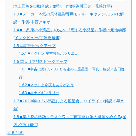
地上景色を自動合成」(解説・作例/谷川正夫・花崎洋平)
1.3
■メーカー本気の天体撮影専用モデル キヤノンEOS Ra(解
説・作例/中西アキオ)
1.4
■「約束の小惑星」の先へ 『恋する小惑星』作者は元地学部
(インタビュー/宇津巻竜也)
1.5
◎広告ピックアップ
1.5.1
■ビクセン 星空雲台ポラリエU
1.6
◎天リフ独断ピックアップ
1.6.1
■宇宙は美しい133 とも座の二重星団（写真・解説／吉田隆
行)
1.6.2
■ネットよ今夜もありがとう
1.6.3
■星ナビギャラリー
1.7
■2020年の「小惑星による恒星食」ハイライト(解説／早水
勉)
1.8
■星の都の物語～モスクワ～宇宙開発競争の遺産をめぐる(案
内／中山満仁)
2
まとめ