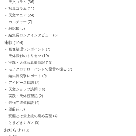
天文コラム
(36)
写真コラム
(11)
天文マニア
(24)
カルチャー
(7)
雑記帳
(5)
編集長ロングインタビュー
(6)
連載
(104)
画像処理ワンポイント
(7)
天体撮影のトリセツ
(19)
実践・天体写真撮影記
(18)
モノクロナローバンドで星雲を撮る
(7)
編集長突撃レポート
(9)
アイピース探訪
(7)
天文ショップ訪問
(19)
実践・天体観望記
(2)
最強赤道儀伝説
(4)
望辞苑
(3)
変態とは最上級の褒め言葉
(4)
ときどきナガノ
(5)
お知らせ
(13)