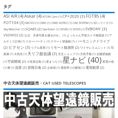
タグ
ASI AIR
(4)
Askar
(4)
FOT85
(4)
CP+2020
(3)
ATOM Cam
(1)
FOT104
(3)
MK105
(1)
OMD
(1)
OMD ASTRO
(1)
OM SYSTEM
(1)
SDシリーズ
(1)
SVBONY
(3)
SQA85
(2)
Sky-Watcher
(1)
StarEater
(1)
SV550
(1)
SV555
(1)
VSD90SS
(2)
なぜ、天体写真を撮るのか。
(1)
よっちゃん宇宙カメラ雑楽談
(1)
ア
ハーモニックドライブ
ルテミス計画
(1)
スターパーティ
(1)
スマート望遠鏡
(1)
ビクセン
(3)
(2)
リモート観測所
(2)
リアル星景
(1)
ワイヤレスユニット
(1)
写
天リフ超会議
(3)
真展
(1)
大気光
(1)
天文ショップ
(1)
天気予報
(1)
太陽望遠鏡
星ナビ
(40)
宇宙開発
(2)
(1)
小笠原父島
(1)
星まつり
(1)
星雲の色
流星
(2)
皆既日食
(2)
電視観望
(2)
(1)
暦
(1)
立体視
(1)
電視寄りの眼視
(1)
中古天体望遠鏡販売・CAT USED TELESCOPES