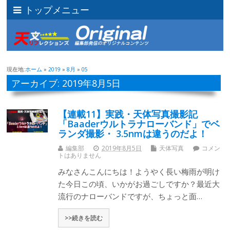
トップメニュー
現在地:
ホーム
»
2019
»
8月
»
05
アーカイブ: 2019年8月5日
【連載11】実践・天体写真撮影記
「Baaderウルトラナローバンド」でベ
ランダ撮影・ 3.5nmは違うのだよ！
編集部
2019年8月5日
天体写真
コメン
トはありません
みなさんこんにちは！ようやく長い梅雨が明け
た今日この頃、いかがお過ごしですか？最近大
流行のナローバンドですが、ちょっと面…
>>続きを読む