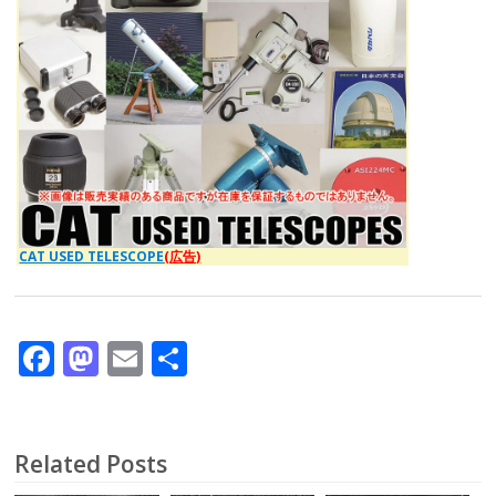
CAT USED TELESCOPE
(広告)
F
M
E
共
ac
as
m
有
e
to
ai
b
d
l
Related Posts