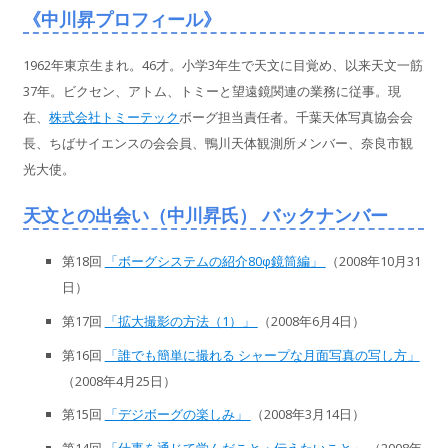
《中川昇プロフィール》
1962年東京生まれ。46才。小学3年生で天文に目覚め、以来天文一筋
37年。ビクセン、アトム、トミーと望遠鏡関連の業務に従事。現
在、
株式会社トミーテック
ボーグ担当責任者。千葉天体写真協会会
長、ちばサイエンスの会会員、鴨川天体観測所メンバー、奈良市観
光大使。
天文との出会い（中川昇氏） バックナンバー
第18回
「ボーグシステムの紹介80φ鏡筒編」
（2008年10月31
日）
第17回
「拡大撮影の方法（1）」
（2008年6月4日）
第16回
「誰でも簡単に撮れる シャープな月面写真の写し方」
（2008年4月25日）
第15回
「デジボーグの楽しみ」
（2008年3月14日）
第14回
「仕事を通じて学んだこと・伝えたいこと」
（2008年