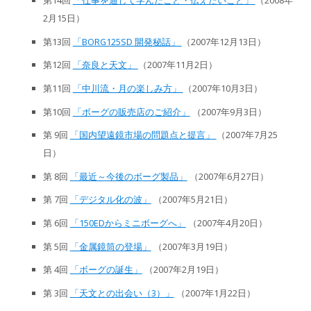
2月15日）
第13回
「BORG125SD 開発秘話」
（2007年12月13日）
第12回
「奈良と天文」
（2007年11月2日）
第11回
「中川流・月の楽しみ方」
（2007年10月3日）
第10回
「ボーグの販売店のご紹介」
（2007年9月3日）
第 9回
「国内望遠鏡市場の問題点と提言」
（2007年7月25
日）
第 8回
「最近～今後のボーグ製品」
（2007年6月27日）
第 7回
「デジタル化の波」
（2007年5月21日）
第 6回
「150EDからミニボーグへ」
（2007年4月20日）
第 5回
「金属鏡筒の登場」
（2007年3月19日）
第 4回
「ボーグの誕生」
（2007年2月19日）
第 3回
「天文との出会い（3）」
（2007年1月22日）