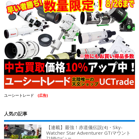
ユーシートレード
(広告)
人気の記事
【連載】最強！赤道儀伝説(4)・Sky-
Watcher Star Adventurer GTiマウント
718件のビュー