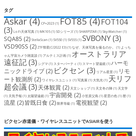
タグ
Askar
(4)
FOT85
(4)
FOT104
CP+2023
(1)
(3)
Lo-Fi天体写真
(1)
MK105
(1)
SDシリーズ
(1)
SHARPSTAR
(1)
Sky-Watcher
(1)
SVBONY
(3)
SQA85
(2)
StellaScan
(1)
SV550
(1)
SV555
(1)
VSD90SS
(2)
ZTF彗星(C/2022 E3)
(1)
なぜ、天体写真を撮るのか。
(1)
よっち
オーストラリア
ゃん宇宙カメラ雑楽談
(1)
アルテミス計画
(1)
遠征記
(3)
ハーモ
シグマ
(1)
スターパーティ
(1)
スマート望遠鏡
(1)
ビクセン
(3)
ニックドライブ
(2)
リモ
リアル星景
(1)
天リフ
ート観測所
(2)
ワイヤレスユニット
(1)
写真展
(1)
大気光
(1)
超会議
(3)
天体観賞
(2)
天文ショップ
(1)
天文冬の陣
(1)
天文学
宇宙開発
(2)
(1)
天気予報
(1)
太陽望遠鏡
(1)
小笠原父島
(1)
星雲の色
(1)
暦
(1)
流星
(2)
皆既日食
(2)
電視観望
(2)
限界等級
(1)
ビクセン赤道儀・ワイヤレスユニットでASIAIRを使う