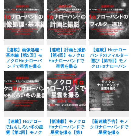
o
o
o
n
k
【連載】画像処理・
【連載】計画と撮影
【連載】Hαナロー
基本編【第5回】モ
【第4回】モノクロ
バンドのフィルター
ノクロHαナローバ
Hαナローバンドで
選び【第3回】モノ
ンドで星雲を撮る
星雲を撮る
クロHαナローバン
ドで星雲を撮る
【連載】Hαナロー
【新連載】モノクロ
【新連載予告】モノ
でおもしろい冬の星
Hαナローバンドで
クロナローバンドで
雲【第2回】モノク
星雲を撮る【第1
星雲を撮る