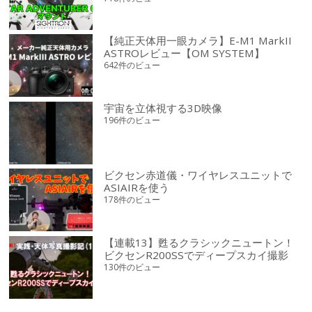
【純正天体用一眼カメラ】E-M1 MarkII
ASTROレビュー【OM SYSTEM】
642件のビュー
宇宙を立体視する3D映像
196件のビュー
ビクセン赤道儀・ワイヤレスユニットで
ASIAIRを使う
178件のビュー
【連載13】甦るクラシックニュートン！
ビクセンR200SSでディープスカイ撮影
130件のビュー