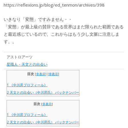
https://reflexions.jp/blog/ed_tenmon/archives/398
いきなり「変態」ですみません・・
「変態」が最上級の賛辞である世界はまだ限られた範囲である
と最近感じているので、これからはもう少し文脈に注意しま
す。。
アストロアーツ
星職人・天文との出会い
目次
[
非表示
]
[
非表示
]
1
《中川昇プロフィール》
2
天文との出会い（中川昇氏） バックナンバー
目次
[
非表示
]
1
《中川昇プロフィール》
2
天文との出会い（中川昇氏） バックナンバー