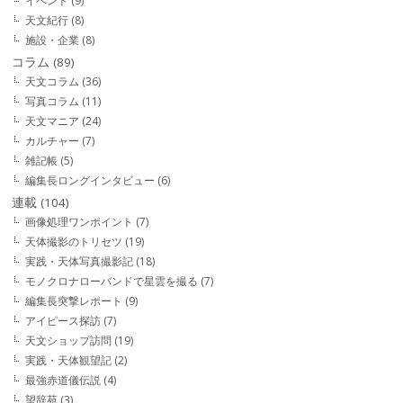
イベント
(9)
天文紀行
(8)
施設・企業
(8)
コラム
(89)
天文コラム
(36)
写真コラム
(11)
天文マニア
(24)
カルチャー
(7)
雑記帳
(5)
編集長ロングインタビュー
(6)
連載
(104)
画像処理ワンポイント
(7)
天体撮影のトリセツ
(19)
実践・天体写真撮影記
(18)
モノクロナローバンドで星雲を撮る
(7)
編集長突撃レポート
(9)
アイピース探訪
(7)
天文ショップ訪問
(19)
実践・天体観望記
(2)
最強赤道儀伝説
(4)
望辞苑
(3)