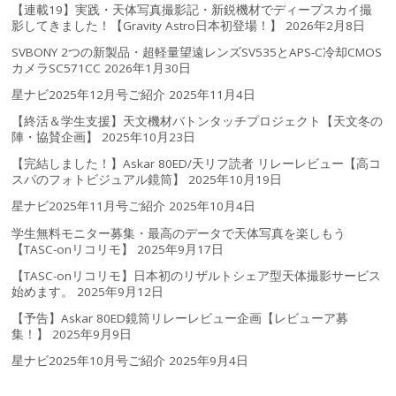
【連載19】実践・天体写真撮影記・新鋭機材でディープスカイ撮
影してきました！【Gravity Astro日本初登場！】
2026年2月8日
SVBONY 2つの新製品・超軽量望遠レンズSV535とAPS-C冷却CMOS
カメラSC571CC
2026年1月30日
星ナビ2025年12月号ご紹介
2025年11月4日
【終活＆学生支援】天文機材バトンタッチプロジェクト【天文冬の
陣・協賛企画】
2025年10月23日
【完結しました！】Askar 80ED/天リフ読者 リレーレビュー【高コ
スパのフォトビジュアル鏡筒】
2025年10月19日
星ナビ2025年11月号ご紹介
2025年10月4日
学生無料モニター募集・最高のデータで天体写真を楽しもう
【TASC-onリコリモ】
2025年9月17日
【TASC-onリコリモ】日本初のリザルトシェア型天体撮影サービス
始めます。
2025年9月12日
【予告】Askar 80ED鏡筒リレーレビュー企画【レビューア募
集！】
2025年9月9日
星ナビ2025年10月号ご紹介
2025年9月4日