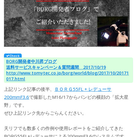
BORG開発者中川昇ブログ
送料サービスキャンペーン＆質問週間 2017/10/19
http://www.tomytec.co.jp/borg/world/blog/2017/10/20171
017.html
上記リンク記事の後半、
ＢＯＲＧ55FL + レデューサ
200mmF3.6
で撮影したM16/17からバンビの横顔の「拡大星
野」です。
ぜひ上記リンク先からごらんください。
天リフでも数多くの作例や使用レポートをご紹介してきた
BORG55FL+レデューサによる200mmF3.6のシステムです