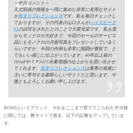
＜中川コメント＞
天文関係の情報を一同に集めた非常に有用なサイト
が
天文リフレクションズ
です。私も毎日チェックし
ておりますが、その代表の山口さんが
ハイスピード
55
の試写をされたとのことで大変光栄です。私も昔
からモノクロが大好きで、今回のセールのサービス
品にもモノクロの月面写真をプレゼントしているく
らいですが、今回の作例も非常に階調が豊富で、と
てもいい感じに仕上がっています。40年以上前の
103aEやＴＰ2415水素増感の仕上がりを思い出させ
てくれます。
天文リフレクションズ
は業界の発展に
大いに寄与する素晴らしいサイトだと思います。今
後ともよろしくお願い申し上げます。
BORGというブランド、それをここまで育ててこられた中川様
に関しては、弊サイトで過去、以下の記事をアップしていま
す。