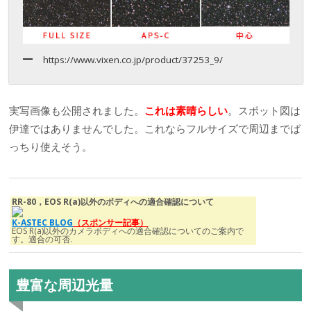
https://www.vixen.co.jp/product/37253_9/
実写画像も公開されました。
これは素晴らしい
。スポット図は
伊達ではありませんでした。これならフルサイズで周辺までば
っちり使えそう。
RR-80，EOS R(a)以外のボディへの適合確認について
K-ASTEC BLOG
（スポンサー記事）
EOS R(a)以外のカメラボディへの適合確認についてのご案内で
す。適合の可否.
豊富な周辺光量