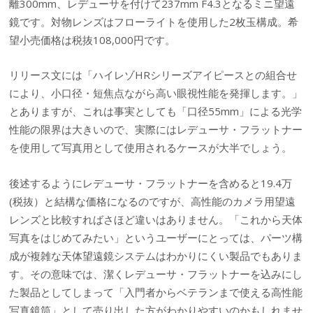
離300mm、レデューサを付けて237mm F4.3となるミニ望遠
鏡です。対物レンズはフローライトを使用した2枚玉構成。希
望小売価格は税抜108,000円です。
リリース文には「ハイレゾHRシリーズアイピースとの組合せ
により、小口径・短焦点ながら高い眼視性能を発揮します。」
とありますが、これは事実としても「口径55mm」による光学
性能の限界は大きいので、実際にはレデューサ・フラットナー
を使用して写真用として使用されるケースが大半でしょう。
後述するようにレデューサ・フラットナーを含めると19.4万
(税抜）と結構な価格になるのですが、高性能のカメラ用望遠
レンズと比較すればさほど違いはありません。「これから天体
写真をはじめてみたい」というユーザーにとっては、パーツ構
成が複雑な天体望遠鏡システムはわかりにくい製品でもありま
す。その意味では、潔くレデューサ・フラットナーを込みにし
た製品としてしまって「入門者からベテランまで使える高性能
写真鏡筒」として売り出した方がわかりやすいのかもしれませ