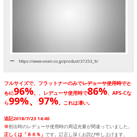
https://www.vixen.co.jp/product/37253_9/
フルサイズで、フラットナーのみで
レデューサ使用時でと
96%
86%
もに
。、レデューサ使用時で
、APS-Cな
99%、97%
ら
。これは凄い。
追記2018/7/23 14:40
※
初出時のレデューサ使用時の周辺光量が間違っていました。
正しくは「８６％」
です。訂正し深くお詫び申し上げます。