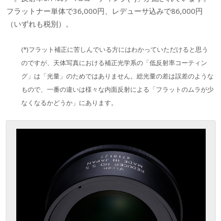
フラットナー単体で36,000円、レデューサ込みで86,000円
（いずれも税別）。
(*)フラット補正に苦しんでいる方にはわかっていただけると思う
のですが、天体写真における補正光学系の「低反射率コーティン
グ」は「光量」のためではありません。総光量の差は誤差のような
もので、一番の違いは様々な内面反射による「フラットのムラが少
なくなるかどうか」にあります。