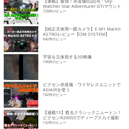
【連載】最強！赤道儀伝説(4)・Sky-
Watcher Star Adventurer GTiマウント
726件のビュー
【純正天体用一眼カメラ】E-M1 MarkII
ASTROレビュー【OM SYSTEM】
642件のビュー
宇宙を立体視する3D映像
196件のビュー
ビクセン赤道儀・ワイヤレスユニットで
ASIAIRを使う
182件のビュー
【連載13】甦るクラシックニュートン！
ビクセンR200SSでディープスカイ撮影
132件のビュー