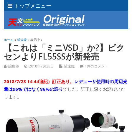
トップメニュー
ホーム
»
望遠鏡
» 表示中 »
【これは「ミニVSD」か?】ビク
センよりFL55SSが新発売
編集部
2018年7月23日
望遠鏡
1件のコメント
2018/7/23 14:44追記）訂正あり。
レデューサ使用時の周辺光
量は96%ではなく86%の誤り
でした。訂正し深くお詫びいた
します。