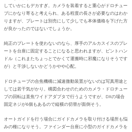
していかにもデカすぎ。カメラを装着すると重心がドロチュー
ブにかなり寄ると考えられ、ある程度の長さが必要なのはわか
りますが、プレートは別売にして少しでも本体価格を下げた方
が良かったのではないでしょうか。
純正のプレートを使わないのなら、厚手のアルカスイスのプレ
ートを台座に固定することになると思われますが、ピントハン
ドル（これまたちょっとでかくて運搬時に邪魔になりそうです
が）と干渉しないかどうかやや心配。
ドロチューブの合焦機構に減速微動装置がないのは写真用途と
しては若干気がかり。構図合わせのためのカメラ・ドロチュー
ブの回転は直焦ワイドアダプタで行うようですが、DXの場合
固定ネジが6個もあるので縦横の切替が面倒そう。
オートガイドを行う場合にガイドカメラを取り付ける場所も悩
みの種になりそう。ファインダー台座に小型のガイドカメラを