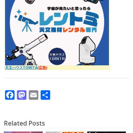
天文ハウスTOMITA
(広告)
F
M
E
共
ac
as
m
有
e
to
ai
b
d
l
Related Posts
o
o