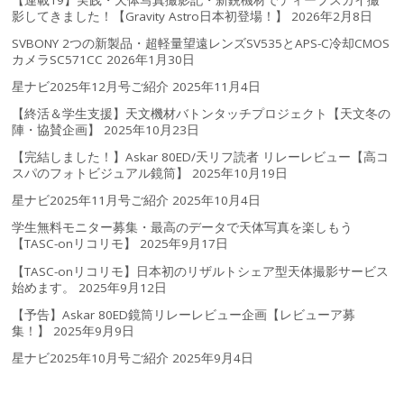
影してきました！【Gravity Astro日本初登場！】
2026年2月8日
SVBONY 2つの新製品・超軽量望遠レンズSV535とAPS-C冷却CMOS
カメラSC571CC
2026年1月30日
星ナビ2025年12月号ご紹介
2025年11月4日
【終活＆学生支援】天文機材バトンタッチプロジェクト【天文冬の
陣・協賛企画】
2025年10月23日
【完結しました！】Askar 80ED/天リフ読者 リレーレビュー【高コ
スパのフォトビジュアル鏡筒】
2025年10月19日
星ナビ2025年11月号ご紹介
2025年10月4日
学生無料モニター募集・最高のデータで天体写真を楽しもう
【TASC-onリコリモ】
2025年9月17日
【TASC-onリコリモ】日本初のリザルトシェア型天体撮影サービス
始めます。
2025年9月12日
【予告】Askar 80ED鏡筒リレーレビュー企画【レビューア募
集！】
2025年9月9日
星ナビ2025年10月号ご紹介
2025年9月4日