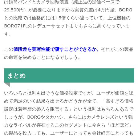
は鏡筒バンドとカメラ回転装置（純正品の定価ベースで
29,500円）が必要になりますから実質の差は4万円強。BORG
との比較では価格的には1.5倍くらい違っていて、上位機種の
BORG71FLのレデューサセットよりもさらに高くなっていま
す。
この
値段差を実写性能で覆すことができるか。
それがこの製品
の命運を決めることになるでしょう。
まとめ
いろいろと批判も出そうな価格設定ですが、ユーザが価値を認
めて満足のいく結果を出せるかどうかが全て。「高すぎる価格
設定は若年層の参入を阻害する」という批判はもちろんあるで
しょうが、BORGやタカハシ、さらにはカメラレンズという強
力なライバルが存在するこのセグメントに今さら「ほどほど」
の製品を投入しても、ユーザーにとっても会社経営にとっても