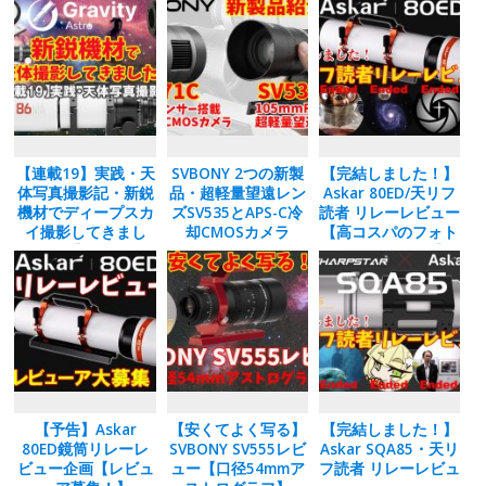
o
n
k
【連載19】実践・天
SVBONY 2つの新製
【完結しました！】
体写真撮影記・新鋭
品・超軽量望遠レン
Askar 80ED/天リフ
機材でディープスカ
ズSV535とAPS-C冷
読者 リレーレビュー
イ撮影してきまし
却CMOSカメラ
【高コスパのフォト
た！【Gravity
SC571CC
ビジュアル鏡筒】
Astro日本初登
場！】
【予告】Askar
【安くてよく写る】
【完結しました！】
80ED鏡筒リレーレ
SVBONY SV555レビ
Askar SQA85・天リ
ビュー企画【レビュ
ュー【口径54mmア
フ読者 リレーレビュ