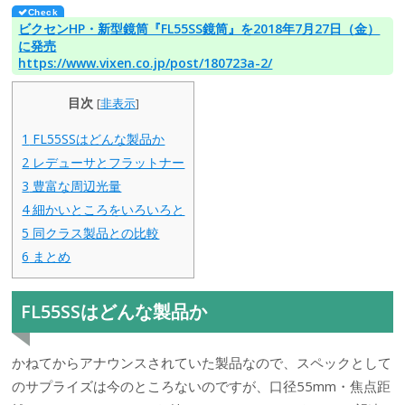
ビクセンHP・新型鏡筒『FL55SS鏡筒』を2018年7月27日（金）
に発売
https://www.vixen.co.jp/post/180723a-2/
目次
[
非表示
]
1
FL55SSはどんな製品か
2
レデューサとフラットナー
3
豊富な周辺光量
4
細かいところをいろいろと
5
同クラス製品との比較
6
まとめ
FL55SSはどんな製品か
かねてからアナウンスされていた製品なので、スペックとして
のサプライズは今のところないのですが、口径55mm・焦点距