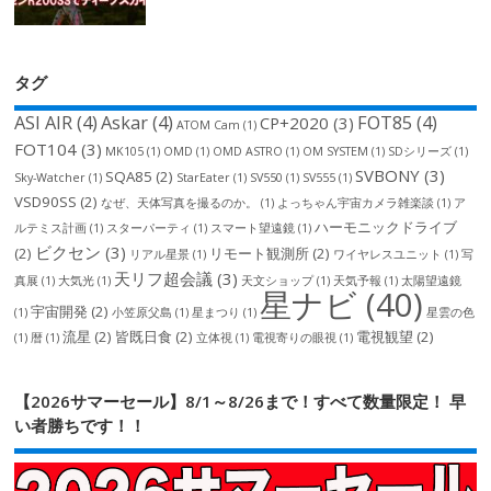
タグ
ASI AIR
(4)
Askar
(4)
FOT85
(4)
CP+2020
(3)
ATOM Cam
(1)
FOT104
(3)
MK105
(1)
OMD
(1)
OMD ASTRO
(1)
OM SYSTEM
(1)
SDシリーズ
(1)
SVBONY
(3)
SQA85
(2)
Sky-Watcher
(1)
StarEater
(1)
SV550
(1)
SV555
(1)
VSD90SS
(2)
なぜ、天体写真を撮るのか。
(1)
よっちゃん宇宙カメラ雑楽談
(1)
ア
ハーモニックドライブ
ルテミス計画
(1)
スターパーティ
(1)
スマート望遠鏡
(1)
ビクセン
(3)
(2)
リモート観測所
(2)
リアル星景
(1)
ワイヤレスユニット
(1)
写
天リフ超会議
(3)
真展
(1)
大気光
(1)
天文ショップ
(1)
天気予報
(1)
太陽望遠鏡
星ナビ
(40)
宇宙開発
(2)
(1)
小笠原父島
(1)
星まつり
(1)
星雲の色
流星
(2)
皆既日食
(2)
電視観望
(2)
(1)
暦
(1)
立体視
(1)
電視寄りの眼視
(1)
【2026サマーセール】8/1～8/26まで！すべて数量限定！ 早
い者勝ちです！！