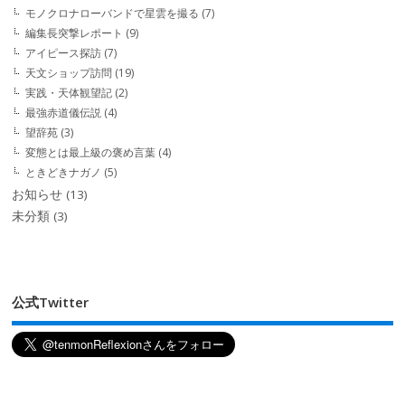
モノクロナローバンドで星雲を撮る
(7)
編集長突撃レポート
(9)
アイピース探訪
(7)
天文ショップ訪問
(19)
実践・天体観望記
(2)
最強赤道儀伝説
(4)
望辞苑
(3)
変態とは最上級の褒め言葉
(4)
ときどきナガノ
(5)
お知らせ
(13)
未分類
(3)
公式Twitter