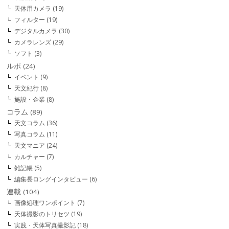
天体用カメラ
(19)
フィルター
(19)
デジタルカメラ
(30)
カメラレンズ
(29)
ソフト
(3)
ルポ
(24)
イベント
(9)
天文紀行
(8)
施設・企業
(8)
コラム
(89)
天文コラム
(36)
写真コラム
(11)
天文マニア
(24)
カルチャー
(7)
雑記帳
(5)
編集長ロングインタビュー
(6)
連載
(104)
画像処理ワンポイント
(7)
天体撮影のトリセツ
(19)
実践・天体写真撮影記
(18)