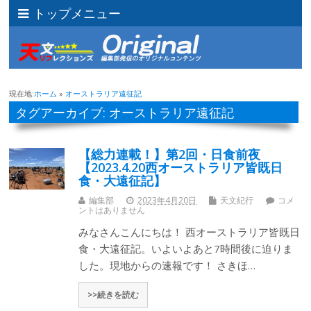
トップメニュー
現在地:
ホーム
»
オーストラリア遠征記
タグアーカイブ: オーストラリア遠征記
【総力連載！】第2回・日食前夜
【2023.4.20西オーストラリア皆既日
食・大遠征記】
編集部
2023年4月20日
天文紀行
コメ
ントはありません
みなさんこんにちは！ 西オーストラリア皆既日
食・大遠征記。いよいよあと7時間後に迫りま
した。現地からの速報です！ さきほ…
>>続きを読む