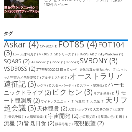
132件のビュー
タグ
Askar
(4)
FOT85
(4)
FOT104
CP+2023
(1)
(3)
Lo-Fi天体写真
(1)
MK105
(1)
SDシリーズ
(1)
SHARPSTAR
(1)
Sky-Watcher
(1)
SVBONY
(3)
SQA85
(2)
StellaScan
(1)
SV550
(1)
SV555
(1)
VSD90SS
(2)
ZTF彗星(C/2022 E3)
(1)
なぜ、天体写真を撮るのか。
(1)
よっち
オーストラリア
ゃん宇宙カメラ雑楽談
(1)
アルテミス計画
(1)
遠征記
(3)
ハーモ
シグマ
(1)
スターパーティ
(1)
スマート望遠鏡
(1)
ビクセン
(3)
ニックドライブ
(2)
リモ
リアル星景
(1)
天リフ
ート観測所
(2)
ワイヤレスユニット
(1)
写真展
(1)
大気光
(1)
超会議
(3)
天体観賞
(2)
天文ショップ
(1)
天文冬の陣
(1)
天文学
宇宙開発
(2)
(1)
天気予報
(1)
太陽望遠鏡
(1)
小笠原父島
(1)
星雲の色
(1)
暦
(1)
流星
(2)
皆既日食
(2)
電視観望
(2)
限界等級
(1)