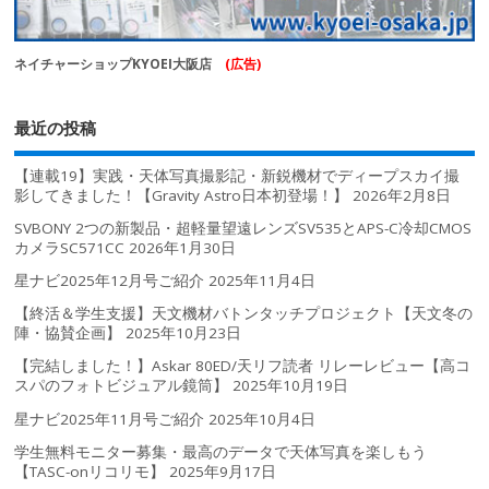
ネイチャーショップKYOEI大阪店
(広告)
最近の投稿
【連載19】実践・天体写真撮影記・新鋭機材でディープスカイ撮
影してきました！【Gravity Astro日本初登場！】
2026年2月8日
SVBONY 2つの新製品・超軽量望遠レンズSV535とAPS-C冷却CMOS
カメラSC571CC
2026年1月30日
星ナビ2025年12月号ご紹介
2025年11月4日
【終活＆学生支援】天文機材バトンタッチプロジェクト【天文冬の
陣・協賛企画】
2025年10月23日
【完結しました！】Askar 80ED/天リフ読者 リレーレビュー【高コ
スパのフォトビジュアル鏡筒】
2025年10月19日
星ナビ2025年11月号ご紹介
2025年10月4日
学生無料モニター募集・最高のデータで天体写真を楽しもう
【TASC-onリコリモ】
2025年9月17日