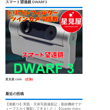
スマート望遠鏡 DWARF3
星見屋.com
(広告)
最近の投稿
【連載19】実践・天体写真撮影記・新鋭機材でデ
ィープスカイ撮影してきました！【Gravity Astro