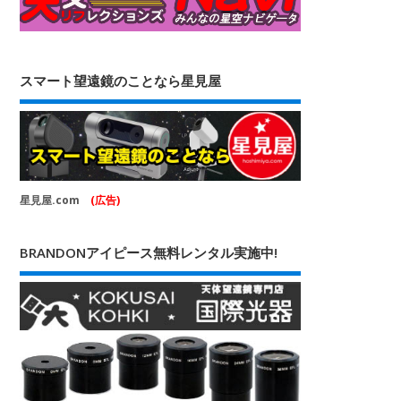
スマート望遠鏡のことなら星見屋
星見屋.com
(広告)
BRANDONアイピース無料レンタル実施中!