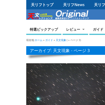
天リフトップ
天リフNews
天リフO
特選ピックアップ
レビュー
ガイド
現在地:
ホーム
»
ガイド
»
天文現象
( » ページ 3)
アーカイブ: 天文現象 - ページ 3