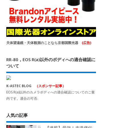
天体望遠鏡・天体観測のことなら京都国際光器
(広告)
RR-80，EOS R(a)以外のボディへの適合確認に
ついて
K-ASTEC BLOG
（スポンサー記事）
EOS R(a)以外のカメラボディへの適合確認についてのご案
内です。適合の可否.
人気の記事
【連載】最強！赤道儀伝