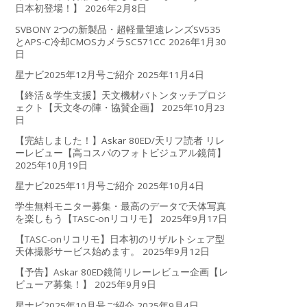
日本初登場！】
2026年2月8日
SVBONY 2つの新製品・超軽量望遠レンズSV535
とAPS-C冷却CMOSカメラSC571CC
2026年1月30
日
星ナビ2025年12月号ご紹介
2025年11月4日
【終活＆学生支援】天文機材バトンタッチプロジ
ェクト【天文冬の陣・協賛企画】
2025年10月23
日
【完結しました！】Askar 80ED/天リフ読者 リレ
ーレビュー【高コスパのフォトビジュアル鏡筒】
2025年10月19日
星ナビ2025年11月号ご紹介
2025年10月4日
学生無料モニター募集・最高のデータで天体写真
を楽しもう【TASC-onリコリモ】
2025年9月17日
【TASC-onリコリモ】日本初のリザルトシェア型
天体撮影サービス始めます。
2025年9月12日
【予告】Askar 80ED鏡筒リレーレビュー企画【レ
ビューア募集！】
2025年9月9日
星ナビ2025年10月号ご紹介
2025年9月4日