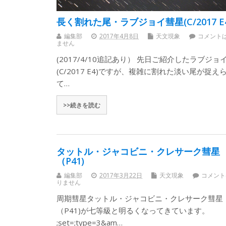
長く割れた尾・ラブジョイ彗星(C/2017 E4
編集部
2017年4月8日
天文現象
コメント
ません
(2017/4/10追記あり） 先日ご紹介したラブジョ
(C/2017 E4)ですが、複雑に割れた淡い尾が捉え
て…
>>続きを読む
タットル・ジャコビニ・クレサーク彗星
（P41)
編集部
2017年3月22日
天文現象
コメント
りません
周期彗星タットル・ジャコビニ・クレサーク彗星
（P41)が七等級と明るくなってきています。
;set=;type=3&am…