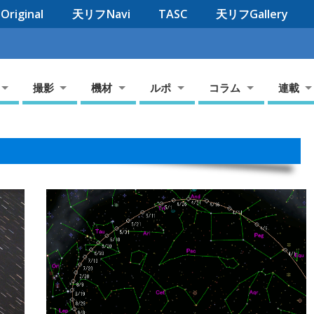
riginal
天リフNavi
TASC
天リフGallery
撮影
機材
ルポ
コラム
連載