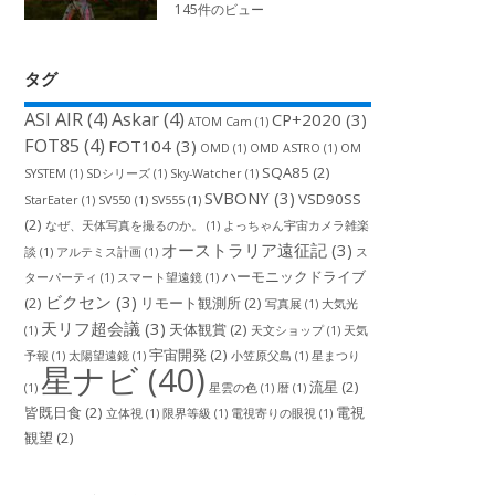
145件のビュー
タグ
ASI AIR
(4)
Askar
(4)
CP+2020
(3)
ATOM Cam
(1)
FOT85
(4)
FOT104
(3)
OMD
(1)
OMD ASTRO
(1)
OM
SQA85
(2)
SYSTEM
(1)
SDシリーズ
(1)
Sky-Watcher
(1)
SVBONY
(3)
VSD90SS
StarEater
(1)
SV550
(1)
SV555
(1)
(2)
なぜ、天体写真を撮るのか。
(1)
よっちゃん宇宙カメラ雑楽
オーストラリア遠征記
(3)
談
(1)
アルテミス計画
(1)
ス
ハーモニックドライブ
ターパーティ
(1)
スマート望遠鏡
(1)
ビクセン
(3)
(2)
リモート観測所
(2)
写真展
(1)
大気光
天リフ超会議
(3)
天体観賞
(2)
(1)
天文ショップ
(1)
天気
宇宙開発
(2)
予報
(1)
太陽望遠鏡
(1)
小笠原父島
(1)
星まつり
星ナビ
(40)
流星
(2)
(1)
星雲の色
(1)
暦
(1)
皆既日食
(2)
電視
立体視
(1)
限界等級
(1)
電視寄りの眼視
(1)
観望
(2)