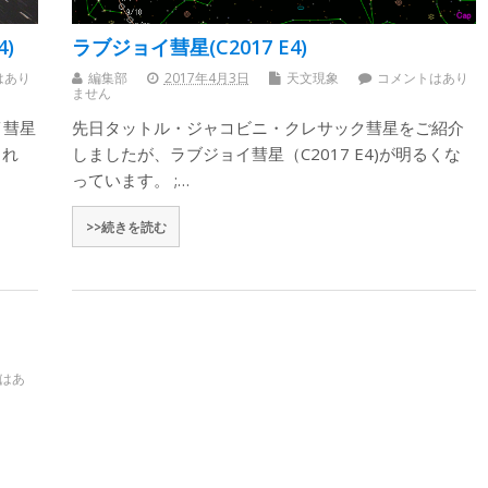
)
ラブジョイ彗星(C2017 E4)
はあり
編集部
2017年4月3日
天文現象
コメントはあり
ません
イ彗星
先日タットル・ジャコビニ・クレサック彗星をご紹介
られ
しましたが、ラブジョイ彗星（C2017 E4)が明るくな
っています。 ;…
>>続きを読む
はあ