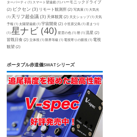
ハーモニックドライブ
ターパーティ
(1)
スマート望遠鏡
(1)
ビクセン
(3)
(2)
リモート観測所
(2)
写真展
(1)
大気光
天リフ超会議
(3)
天体観賞
(2)
(1)
天文ショップ
(1)
天気
宇宙開発
(2)
予報
(1)
太陽望遠鏡
(1)
小笠原父島
(1)
星まつり
星ナビ
(40)
流星
(2)
(1)
星雲の色
(1)
暦
(1)
皆既日食
(2)
電視
立体視
(1)
限界等級
(1)
電視寄りの眼視
(1)
観望
(2)
ポータブル赤道儀SWATシリーズ