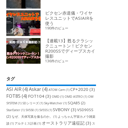
ビクセン赤道儀・ワイヤ
レスユニットでASIAIRを
使う
190件のビュー
【連載13】甦るクラシッ
クニュートン！ビクセン
R200SSでディープスカイ
撮影
136件のビュー
タグ
ASI AIR
(4)
Askar
(4)
CP+2020
(3)
ATOM Cam
(1)
FOT85
(4)
FOT104
(3)
OMD
(1)
OMD ASTRO
(1)
OM
SQA85
(2)
SYSTEM
(1)
SDシリーズ
(1)
Sky-Watcher
(1)
SVBONY
(3)
VSD90SS
StarEater
(1)
SV550
(1)
SV555
(1)
(2)
なぜ、天体写真を撮るのか。
(1)
よっちゃん宇宙カメラ雑楽
オーストラリア遠征記
(3)
談
(1)
アルテミス計画
(1)
ス