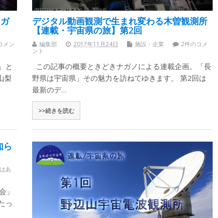
ナガ
デジタル動画観測で生まれ変わる木曽観測所
【連載・宇宙県の旅】第2回
コメン
編集部
2017年11月24日
施設・企業
2件のコメ
ント
」と
この記事の概要ときどきナガノによる連載企画。「長
山梨
野県は宇宙県」その魅力を訪ねてゆきます。 第2回は
最新のデ…
>>続きを読む
知ら
はあ
会」
たっ