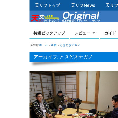
天リフトップ
天リフNews
天リフO
特選ピックアップ
レビュー
ガイド
現在地:
ホーム
»
連載
»
ときどきナガノ
アーカイブ: ときどきナガノ