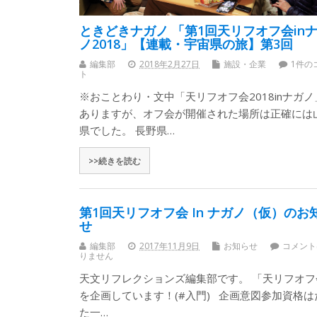
ときどきナガノ 「第1回天リフオフ会in
ノ2018」【連載・宇宙県の旅】第3回
編集部
2018年2月27日
施設・企業
1件の
ト
※おことわり・文中「天リフオフ会2018inナガノ
ありますが、オフ会が開催された場所は正確には
県でした。 長野県…
>>続きを読む
第1回天リフオフ会 In ナガノ（仮）のお
せ
編集部
2017年11月9日
お知らせ
コメント
りません
天文リフレクションズ編集部です。 「天リフオフ
を企画しています！(#入門) 企画意図参加資格は
た一…