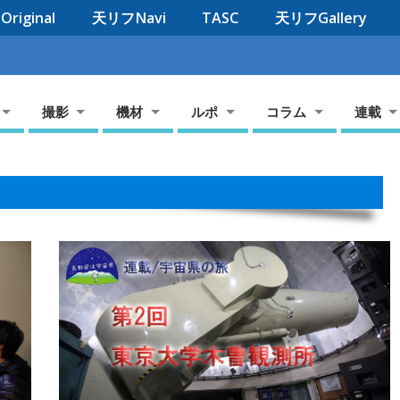
riginal
天リフNavi
TASC
天リフGallery
撮影
機材
ルポ
コラム
連載