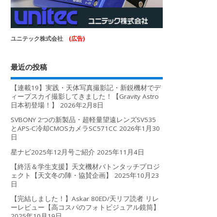
ユニテック株式会社
(広告)
最近の投稿
【連載19】実践・天体写真撮影記・新鋭機材でデ
ィープスカイ撮影してきました！【Gravity Astro
日本初登場！】
2026年2月8日
SVBONY 2つの新製品・超軽量望遠レンズSV535
とAPS-C冷却CMOSカメラSC571CC
2026年1月30
日
星ナビ2025年12月号ご紹介
2025年11月4日
【終活＆学生支援】天文機材バトンタッチプロジ
ェクト【天文冬の陣・協賛企画】
2025年10月23
日
【完結しました！】Askar 80ED/天リフ読者 リレ
ーレビュー【高コスパのフォトビジュアル鏡筒】
2025年10月19日