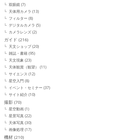
双眼鏡
(7)
天体用カメラ
(13)
フィルター
(8)
デジタルカメラ
(5)
カメラレンズ
(2)
ガイド
(216)
天文ショップ
(20)
雑誌・書籍
(95)
天文現象
(23)
天体観賞（観望）
(11)
サイエンス
(12)
星空入門
(8)
イベント・セミナー
(37)
サイト紹介
(10)
撮影
(70)
星空動画
(1)
星景写真
(22)
天体写真
(30)
画像処理
(17)
機材
(210)