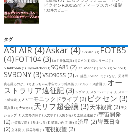
ビクセンR200SSでディープスカイ撮影
132件のビュー
タグ
ASI AIR
(4)
Askar
(4)
FOT85
CP+2023
(1)
(4)
FOT104
(3)
Lo-Fi天体写真
(1)
OMD
(1)
SDシリーズ
(1)
SQA85
(2)
SHARPSTAR
(1)
Sky-Watcher
(1)
StellaScan
(1)
SV550
(1)
SV555
(1)
SVBONY
(3)
VSD90SS
(2)
ZTF彗星(C/2022 E3)
(1)
なぜ、天体写
オー
真を撮るのか。
(1)
よっちゃん宇宙カメラ雑楽談
(1)
アルテミス計画
(1)
ストラリア遠征記
(3)
シグマ
(1)
スターパーティ
(1)
スマー
ビクセン
(3)
ハーモニックドライブ
(2)
ト望遠鏡
(1)
天リフ超会議
(3)
天体観賞
(2)
写真展
(1)
大気光
(1)
天文
宇宙開発
ショップ
(1)
天文冬の陣
(1)
天文学
(1)
天気予報
(1)
太陽望遠鏡
(1)
(2)
流星
(2)
皆既日食
小笠原父島
(1)
星まつり
(1)
星雲の色
(1)
暦
(1)
(2)
電視観望
(2)
立体視
(1)
限界等級
(1)