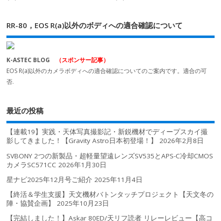
RR-80，EOS R(a)以外のボディへの適合確認について
K-ASTEC BLOG
（スポンサー記事）
EOS R(a)以外のカメラボディへの適合確認についてのご案内です。適合の可
否.
最近の投稿
【連載19】実践・天体写真撮影記・新鋭機材でディープスカイ撮
影してきました！【Gravity Astro日本初登場！】
2026年2月8日
SVBONY 2つの新製品・超軽量望遠レンズSV535とAPS-C冷却CMOS
カメラSC571CC
2026年1月30日
星ナビ2025年12月号ご紹介
2025年11月4日
【終活＆学生支援】天文機材バトンタッチプロジェクト【天文冬の
陣・協賛企画】
2025年10月23日
【完結しました！】Askar 80ED/天リフ読者 リレーレビュー【高コ