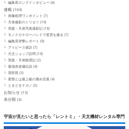
編集長ロングインタビュー
(6)
連載
(104)
画像処理ワンポイント
(7)
天体撮影のトリセツ
(19)
実践・天体写真撮影記
(18)
モノクロナローバンドで星雲を撮る
(7)
編集長突撃レポート
(9)
アイピース探訪
(7)
天文ショップ訪問
(19)
実践・天体観望記
(2)
最強赤道儀伝説
(4)
望辞苑
(3)
変態とは最上級の褒め言葉
(4)
ときどきナガノ
(5)
お知らせ
(13)
未分類
(3)
宇宙が見たいと思ったら「レントミ」・天文機材レンタル専門