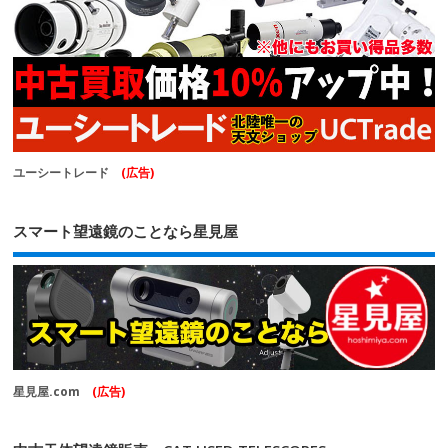
ユーシートレード
(広告)
スマート望遠鏡のことなら星見屋
星見屋.com
(広告)