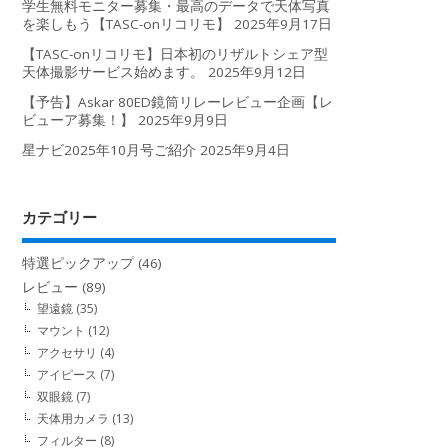
学生無料モニター募集・最高のデータで天体写真
を楽しもう【TASC-onリコリモ】
2025年9月17日
【TASC-onリコリモ】日本初のリザルトシェア型
天体撮影サービス始めます。
2025年9月12日
【予告】Askar 80ED鏡筒リレーレビュー企画【レ
ビューア募集！】
2025年9月9日
星ナビ2025年10月号ご紹介
2025年9月4日
カテゴリー
特選ピックアップ
(46)
レビュー
(89)
望遠鏡
(35)
マウント
(12)
アクセサリ
(4)
アイピース
(7)
双眼鏡
(7)
天体用カメラ
(13)
フィルター
(8)