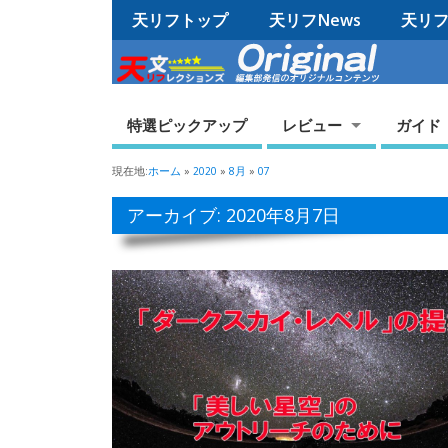
天リフトップ
天リフNews
天リフO
特選ピックアップ
レビュー
ガイド
現在地:
ホーム
»
2020
»
8月
»
07
アーカイブ: 2020年8月7日