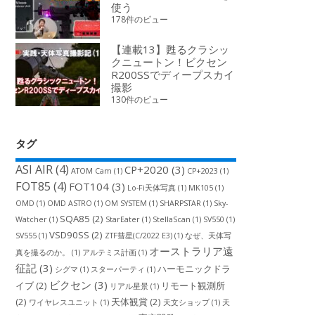
使う
178件のビュー
【連載13】甦るクラシッ
クニュートン！ビクセン
R200SSでディープスカイ
撮影
130件のビュー
タグ
ASI AIR
(4)
CP+2020
(3)
ATOM Cam
(1)
CP+2023
(1)
FOT85
(4)
FOT104
(3)
Lo-Fi天体写真
(1)
MK105
(1)
OMD
(1)
OMD ASTRO
(1)
OM SYSTEM
(1)
SHARPSTAR
(1)
Sky-
SQA85
(2)
Watcher
(1)
StarEater
(1)
StellaScan
(1)
SV550
(1)
VSD90SS
(2)
SV555
(1)
ZTF彗星(C/2022 E3)
(1)
なぜ、天体写
オーストラリア遠
真を撮るのか。
(1)
アルテミス計画
(1)
征記
(3)
ハーモニックドラ
シグマ
(1)
スターパーティ
(1)
ビクセン
(3)
イブ
(2)
リモート観測所
リアル星景
(1)
(2)
天体観賞
(2)
ワイヤレスユニット
(1)
天文ショップ
(1)
天