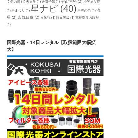
宇宙開発
(2)
文冬の陣
(1)
天文学
(1)
天気予報
(1)
小笠原父島
星ナビ
(40)
流
(1)
星まつり
(1)
星雲の色
(1)
星
(2)
皆既日食
(2)
立体視
(1)
限界等級
(1)
電視寄りの眼視
(1)
国際光器・14日レンタル【取扱範囲大幅拡
大】