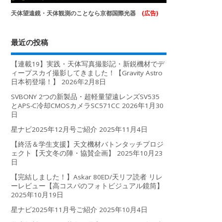
天体望遠鏡・天体観測のことなら京都国際光器
(広告)
最近の投稿
【連載19】実践・天体写真撮影記・新鋭機材でデ
ィープスカイ撮影してきました！【Gravity Astro
日本初登場！】
2026年2月8日
SVBONY 2つの新製品・超軽量望遠レンズSV535
とAPS-C冷却CMOSカメラSC571CC
2026年1月30
日
星ナビ2025年12月号ご紹介
2025年11月4日
【終活＆学生支援】天文機材バトンタッチプロジ
ェクト【天文冬の陣・協賛企画】
2025年10月23
日
【完結しました！】Askar 80ED/天リフ読者 リレ
ーレビュー【高コスパのフォトビジュアル鏡筒】
2025年10月19日
星ナビ2025年11月号ご紹介
2025年10月4日