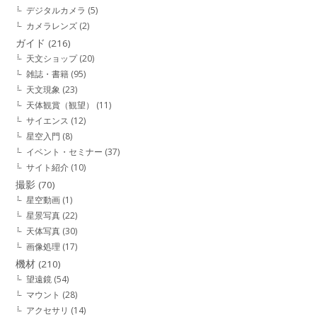
デジタルカメラ
(5)
カメラレンズ
(2)
ガイド
(216)
天文ショップ
(20)
雑誌・書籍
(95)
天文現象
(23)
天体観賞（観望）
(11)
サイエンス
(12)
星空入門
(8)
イベント・セミナー
(37)
サイト紹介
(10)
撮影
(70)
星空動画
(1)
星景写真
(22)
天体写真
(30)
画像処理
(17)
機材
(210)
望遠鏡
(54)
マウント
(28)
アクセサリ
(14)