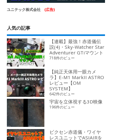
ユニテック株式会社
(広告)
人気の記事
【連載】最強！赤道儀伝
説(4)・Sky-Watcher Star
Adventurer GTiマウント
718件のビュー
【純正天体用一眼カメ
ラ】E-M1 MarkII ASTRO
レビュー【OM
SYSTEM】
642件のビュー
宇宙を立体視する3D映像
196件のビュー
ビクセン赤道儀・ワイヤ
レスユニットでASIAIRを