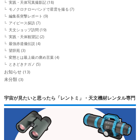
実践・天体写真撮影記
(18)
モノクロナローバンドで星雲を撮る
(7)
編集長突撃レポート
(9)
アイピース探訪
(7)
天文ショップ訪問
(19)
実践・天体観望記
(2)
最強赤道儀伝説
(4)
望辞苑
(3)
変態とは最上級の褒め言葉
(4)
ときどきナガノ
(5)
お知らせ
(13)
未分類
(3)
宇宙が見たいと思ったら「レントミ」・天文機材レンタル専門