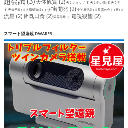
超会議
(3)
天体観賞
(2)
天文ショップ
(1)
天文冬の陣
(1)
天文学
宇宙開発
(2)
(1)
天気予報
(1)
太陽望遠鏡
(1)
小笠原父島
(1)
星雲の色
(1)
暦
(1)
流星
(2)
皆既日食
(2)
電視観望
(2)
限界等級
(1)
スマート望遠鏡 DWARF3