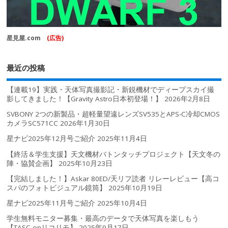
星見屋.com
(広告)
最近の投稿
【連載19】実践・天体写真撮影記・新鋭機材でディープスカイ撮
影してきました！【Gravity Astro日本初登場！】
2026年2月8日
SVBONY 2つの新製品・超軽量望遠レンズSV535とAPS-C冷却CMOS
カメラSC571CC
2026年1月30日
星ナビ2025年12月号ご紹介
2025年11月4日
【終活＆学生支援】天文機材バトンタッチプロジェクト【天文冬の
陣・協賛企画】
2025年10月23日
【完結しました！】Askar 80ED/天リフ読者 リレーレビュー【高コ
スパのフォトビジュアル鏡筒】
2025年10月19日
星ナビ2025年11月号ご紹介
2025年10月4日
学生無料モニター募集・最高のデータで天体写真を楽しもう
【TASC-onリコリモ】
2025年9月17日