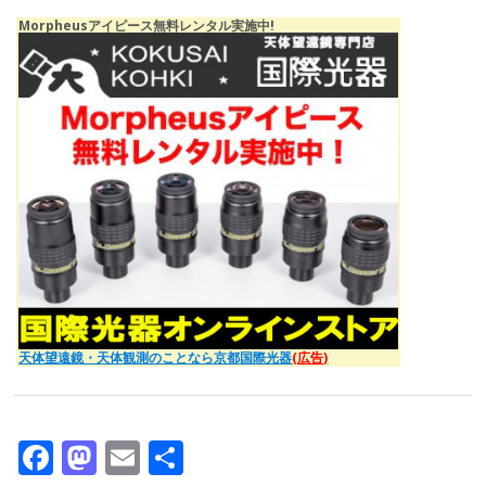
Morpheusアイピース無料レンタル実施中!
天体望遠鏡・天体観測のことなら京都国際光器
(広告)
F
M
E
共