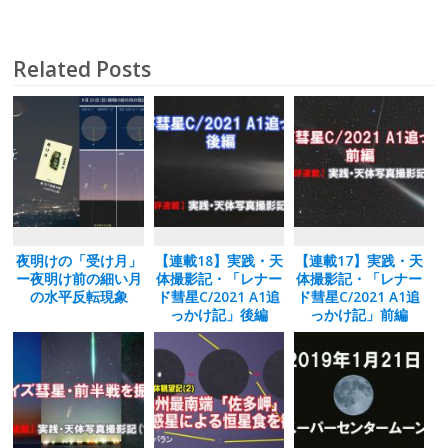
ac
as
m
有
e
to
ai
b
d
l
Related Posts
o
o
o
n
k
夜明けの「受け月」
【連載18】実践・天
【連載17】実践・天
ー夜明け前の細い月
体撮影記・「レナー
体撮影記・「レナー
の水平反転現象
ド彗星C/2021 A1追
ド彗星C/2021 A1追
っかけ記」後編
っかけ記」前編