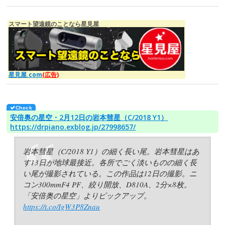
スマート望遠鏡のことなら星見屋
星見屋.com
(広告)
安倍奥の星空・2月12日の岩本彗星（C/2018 Y1）
https://drpiano.exblog.jp/27998657/
岩本彗星（C/2018 Y1）の細く長い尾。岩本彗星はあ
す13日が地球最接近。各所でごく淡いものの細く長
い尾が撮影されている。この作品は12日の撮影。ニ
コン300mmF4 PF、絞り開放、D810A、2分×8枚。
「安倍奥の星空」よりピックアップ。
https://t.co/IgW3P8Znau