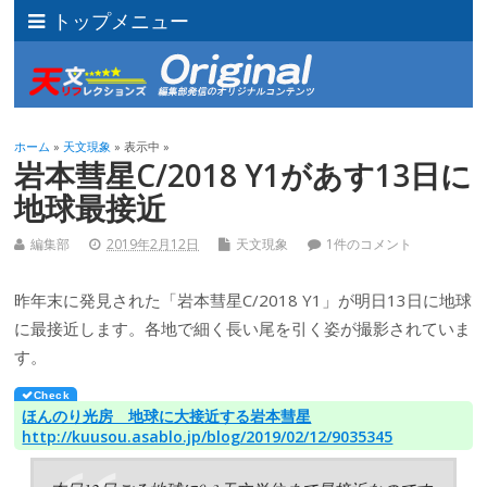
トップメニュー
ホーム
»
天文現象
» 表示中 »
岩本彗星C/2018 Y1があす13日に
地球最接近
編集部
2019年2月12日
天文現象
1件のコメント
昨年末に発見された「岩本彗星C/2018 Y1」が明日13日に地球
に最接近します。各地で細く長い尾を引く姿が撮影されていま
す。
ほんのり光房 地球に大接近する岩本彗星
http://kuusou.asablo.jp/blog/2019/02/12/9035345