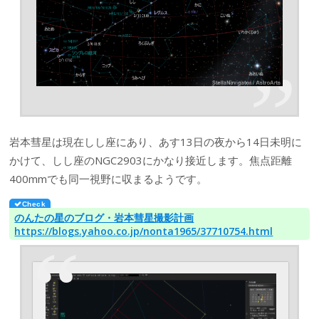
岩本彗星は現在しし座にあり、あす13日の夜から14日未明に
かけて、しし座のNGC2903にかなり接近します。焦点距離
400mmでも同一視野に収まるようです。
のんたの星のブログ・岩本彗星撮影計画
https://blogs.yahoo.co.jp/nonta1965/37710754.html