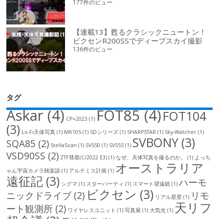
177件のビュー
【連載13】甦るクラシックニュートン！
ビクセンR200SSでディープスカイ撮影
136件のビュー
タグ
Askar
(4)
FOT85
(4)
FOT104
CP+2023
(1)
(3)
Lo-Fi天体写真
(1)
MK105
(1)
SDシリーズ
(1)
SHARPSTAR
(1)
Sky-Watcher
(1)
SVBONY
(3)
SQA85
(2)
StellaScan
(1)
SV550
(1)
SV555
(1)
VSD90SS
(2)
ZTF彗星(C/2022 E3)
(1)
なぜ、天体写真を撮るのか。
(1)
よっち
オーストラリア
ゃん宇宙カメラ雑楽談
(1)
アルテミス計画
(1)
遠征記
(3)
ハーモ
シグマ
(1)
スターパーティ
(1)
スマート望遠鏡
(1)
ビクセン
(3)
ニックドライブ
(2)
リモ
リアル星景
(1)
天リフ
ート観測所
(2)
ワイヤレスユニット
(1)
写真展
(1)
大気光
(1)