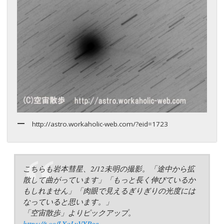
http://astro.workaholic-web.com/?eid=1723
こちらも岩本彗星、2/12未明の撮影。「途中から拡
散して曲がっています」「もっと長く伸びているか
もしれません」「肉眼で見えるぎりぎりの光度には
なっていると思います。」
「空宙散歩」よりピックアップ。
https://t.co/LXqLyVXPga