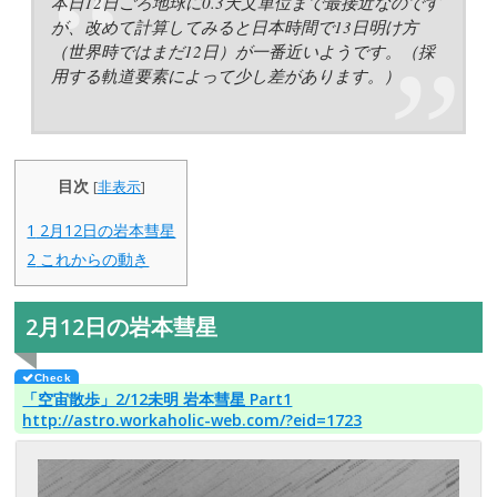
本日12日ごろ地球に0.3天文単位まで最接近なのです
が、改めて計算してみると日本時間で13日明け方
（世界時ではまだ12日）が一番近いようです。（採
用する軌道要素によって少し差があります。）
目次
[
非表示
]
1
2月12日の岩本彗星
2
これからの動き
2月12日の岩本彗星
「空宙散歩」2/12未明 岩本彗星 Part1
http://astro.workaholic-web.com/?eid=1723