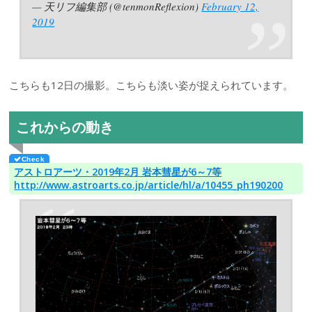
— 天リフ編集部 (@tenmonReflexion)
February 12,
2019
こちらも12日の撮影。こちらも淡い姿が捉えられています。
これからの動き
アストロアーツ・2019年2月 岩本彗星が6～7等
http://www.astroarts.co.jp/article/hl/a/10455_ph190200