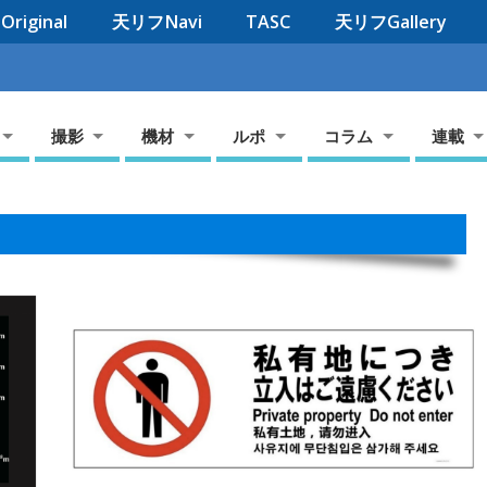
riginal
天リフNavi
TASC
天リフGallery
撮影
機材
ルポ
コラム
連載