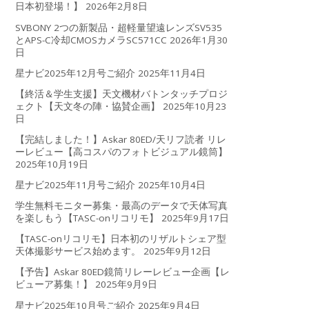
日本初登場！】
2026年2月8日
SVBONY 2つの新製品・超軽量望遠レンズSV535
とAPS-C冷却CMOSカメラSC571CC
2026年1月30
日
星ナビ2025年12月号ご紹介
2025年11月4日
【終活＆学生支援】天文機材バトンタッチプロジ
ェクト【天文冬の陣・協賛企画】
2025年10月23
日
【完結しました！】Askar 80ED/天リフ読者 リレ
ーレビュー【高コスパのフォトビジュアル鏡筒】
2025年10月19日
星ナビ2025年11月号ご紹介
2025年10月4日
学生無料モニター募集・最高のデータで天体写真
を楽しもう【TASC-onリコリモ】
2025年9月17日
【TASC-onリコリモ】日本初のリザルトシェア型
天体撮影サービス始めます。
2025年9月12日
【予告】Askar 80ED鏡筒リレーレビュー企画【レ
ビューア募集！】
2025年9月9日
星ナビ2025年10月号ご紹介
2025年9月4日