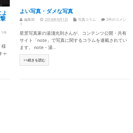
よい写真・ダメな写真
によ
突撃
編集部
2018年9月1日
写真コラム
2件のコメン
ト
1件
星景写真家の湯淺光則さんが、コンテンツ公開・共有
サイト「note」で写真に関するコラムを連載されてい
」様
ます。 note・湯…
キャ
>>続きを読む