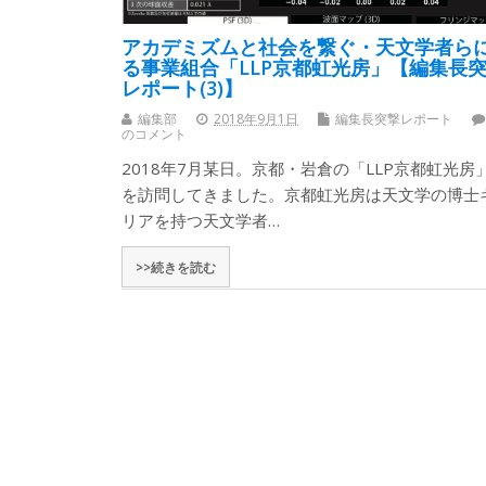
アカデミズムと社会を繋ぐ・天文学者ら
る事業組合「LLP京都虹光房」【編集長
レポート(3)】
編集部
2018年9月1日
編集長突撃レポート
のコメント
2018年7月某日。京都・岩倉の「LLP京都虹光房
を訪問してきました。京都虹光房は天文学の博士
リアを持つ天文学者…
>>続きを読む