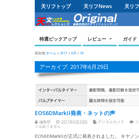
天リフトップ
天リフNews
天リフO
特選ピックアップ
レビュー
ガイド
現在地:
ホーム
»
2017
»
6月
»
29
アーカイブ: 2017年6月29日
EOS6DMarkII発表・ネットの声
編集部
2017年6月29日
デジタルカメラ
コ
トはありません
EOS6DMarkIIが正式に発表されました。 キヤノン