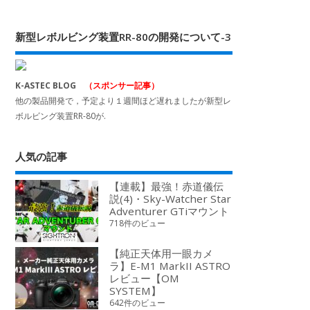
新型レボルビング装置RR-80の開発について-3
K-ASTEC BLOG
（スポンサー記事）
他の製品開発で，予定より１週間ほど遅れましたが新型レ
ボルビング装置RR-80が.
人気の記事
【連載】最強！赤道儀伝
説(4)・Sky-Watcher Star
Adventurer GTiマウント
718件のビュー
【純正天体用一眼カメ
ラ】E-M1 MarkII ASTRO
レビュー【OM
SYSTEM】
642件のビュー