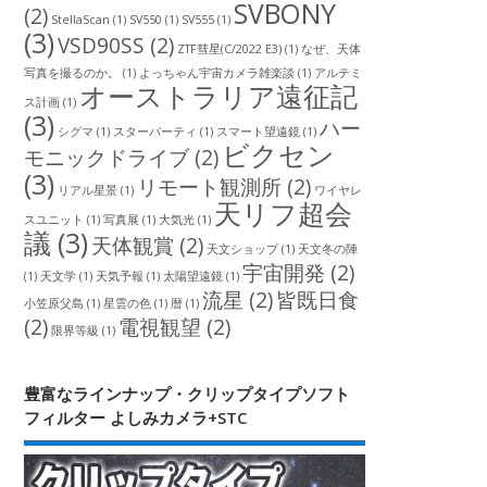
SVBONY
(2)
StellaScan
(1)
SV550
(1)
SV555
(1)
(3)
VSD90SS
(2)
ZTF彗星(C/2022 E3)
(1)
なぜ、天体
写真を撮るのか。
(1)
よっちゃん宇宙カメラ雑楽談
(1)
アルテミ
オーストラリア遠征記
ス計画
(1)
(3)
ハー
シグマ
(1)
スターパーティ
(1)
スマート望遠鏡
(1)
ビクセン
モニックドライブ
(2)
(3)
リモート観測所
(2)
リアル星景
(1)
ワイヤレ
天リフ超会
スユニット
(1)
写真展
(1)
大気光
(1)
議
(3)
天体観賞
(2)
天文ショップ
(1)
天文冬の陣
宇宙開発
(2)
(1)
天文学
(1)
天気予報
(1)
太陽望遠鏡
(1)
流星
(2)
皆既日食
小笠原父島
(1)
星雲の色
(1)
暦
(1)
(2)
電視観望
(2)
限界等級
(1)
豊富なラインナップ・クリップタイプソフト
フィルター よしみカメラ+STC