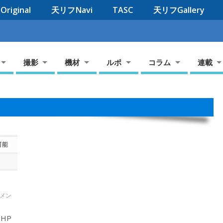
riginal
天リフNavi
TASC
天リフGallery
撮影
機材
ルポ
コラム
連載
メン
HP