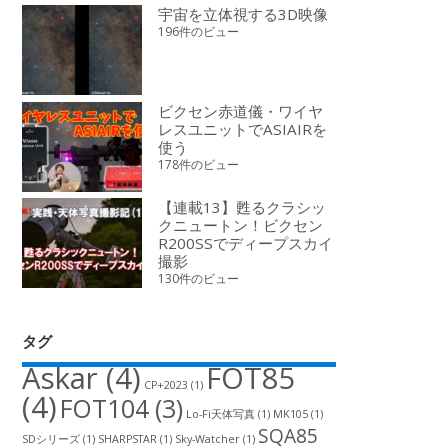
宇宙を立体視する3D映像
196件のビュー
ビクセン赤道儀・ワイヤ
レスユニットでASIAIRを
使う
178件のビュー
【連載13】甦るクラシッ
クニュートン！ビクセン
R200SSでディープスカイ
撮影
130件のビュー
タグ
Askar
(4)
FOT85
CP+2023
(1)
(4)
FOT104
(3)
Lo-Fi天体写真
(1)
MK105
(1)
SQA85
SDシリーズ
(1)
SHARPSTAR
(1)
Sky-Watcher
(1)