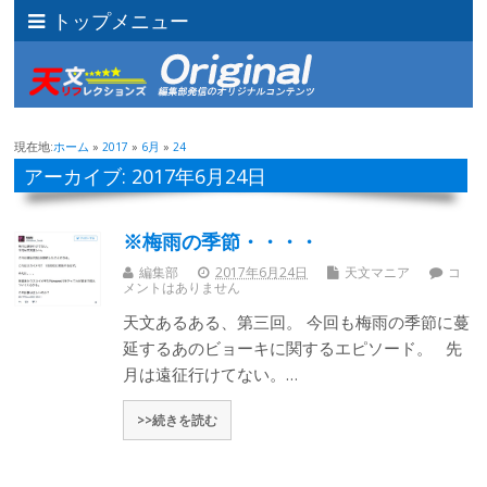
トップメニュー
現在地:
ホーム
»
2017
»
6月
»
24
アーカイブ: 2017年6月24日
※梅雨の季節・・・・
編集部
2017年6月24日
天文マニア
コ
メントはありません
天文あるある、第三回。 今回も梅雨の季節に蔓
延するあのビョーキに関するエピソード。 先
月は遠征行けてない。…
>>続きを読む