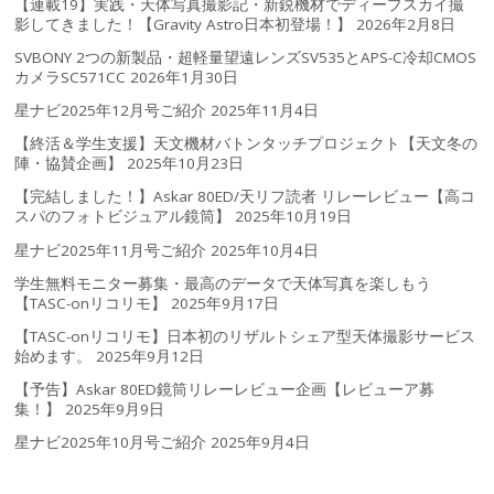
【連載19】実践・天体写真撮影記・新鋭機材でディープスカイ撮
影してきました！【Gravity Astro日本初登場！】
2026年2月8日
SVBONY 2つの新製品・超軽量望遠レンズSV535とAPS-C冷却CMOS
カメラSC571CC
2026年1月30日
星ナビ2025年12月号ご紹介
2025年11月4日
【終活＆学生支援】天文機材バトンタッチプロジェクト【天文冬の
陣・協賛企画】
2025年10月23日
【完結しました！】Askar 80ED/天リフ読者 リレーレビュー【高コ
スパのフォトビジュアル鏡筒】
2025年10月19日
星ナビ2025年11月号ご紹介
2025年10月4日
学生無料モニター募集・最高のデータで天体写真を楽しもう
【TASC-onリコリモ】
2025年9月17日
【TASC-onリコリモ】日本初のリザルトシェア型天体撮影サービス
始めます。
2025年9月12日
【予告】Askar 80ED鏡筒リレーレビュー企画【レビューア募
集！】
2025年9月9日
星ナビ2025年10月号ご紹介
2025年9月4日