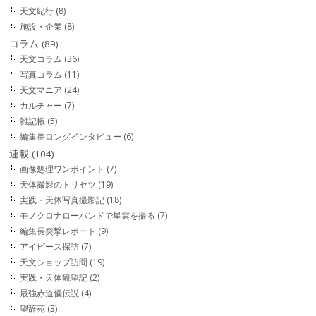
天文紀行
(8)
施設・企業
(8)
コラム
(89)
天文コラム
(36)
写真コラム
(11)
天文マニア
(24)
カルチャー
(7)
雑記帳
(5)
編集長ロングインタビュー
(6)
連載
(104)
画像処理ワンポイント
(7)
天体撮影のトリセツ
(19)
実践・天体写真撮影記
(18)
モノクロナローバンドで星雲を撮る
(7)
編集長突撃レポート
(9)
アイピース探訪
(7)
天文ショップ訪問
(19)
実践・天体観望記
(2)
最強赤道儀伝説
(4)
望辞苑
(3)