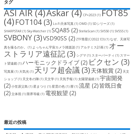
タグ
ASI AIR
(4)
Askar
(4)
FOT85
CP+2023
(1)
(4)
FOT104
(3)
Lo-Fi天体写真
(1)
OMD
(1)
SDシリーズ
(1)
SQA85
(2)
SHARPSTAR
(1)
Sky-Watcher
(1)
StellaScan
(1)
SV550
(1)
SV555
(1)
SVBONY
(3)
VSD90SS
(2)
ZTF彗星(C/2022 E3)
(1)
なぜ、天体写
オー
真を撮るのか。
(1)
よっちゃん宇宙カメラ雑楽談
(1)
アルテミス計画
(1)
ストラリア遠征記
(3)
シグマ
(1)
スターパーティ
(1)
スマー
ビクセン
(3)
ハーモニックドライブ
(2)
ト望遠鏡
(1)
天リフ超会議
(3)
天体観賞
(2)
写真展
(1)
大気光
(1)
天文
宇宙開発
ショップ
(1)
天文冬の陣
(1)
天文学
(1)
天気予報
(1)
太陽望遠鏡
(1)
(2)
流星
(2)
皆既日食
小笠原父島
(1)
星まつり
(1)
星雲の色
(1)
暦
(1)
(2)
電視観望
(2)
立体視
(1)
限界等級
(1)
最近の投稿