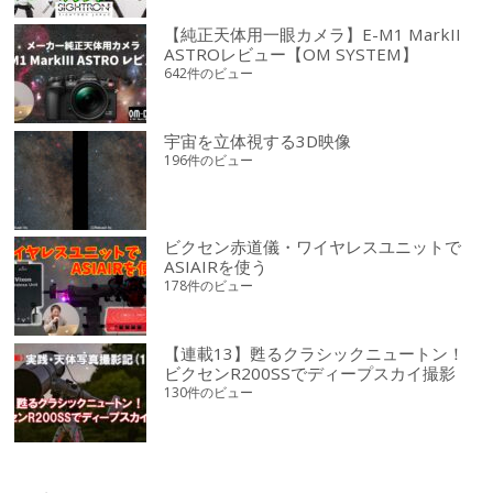
【純正天体用一眼カメラ】E-M1 MarkII
ASTROレビュー【OM SYSTEM】
642件のビュー
宇宙を立体視する3D映像
196件のビュー
ビクセン赤道儀・ワイヤレスユニットで
ASIAIRを使う
178件のビュー
【連載13】甦るクラシックニュートン！
ビクセンR200SSでディープスカイ撮影
130件のビュー