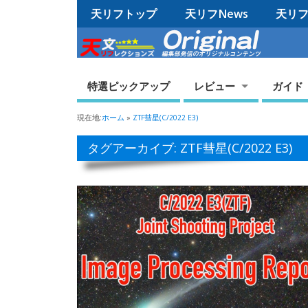
天リフトップ
天リフNews
天リフO
特選ピックアップ
レビュー
ガイド
現在地:
ホーム
»
ZTF彗星(C/2022 E3)
タグアーカイブ: ZTF彗星(C/2022 E3)