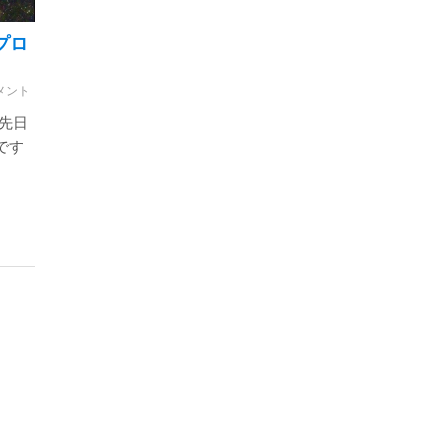
理プロ
メント
先日
です