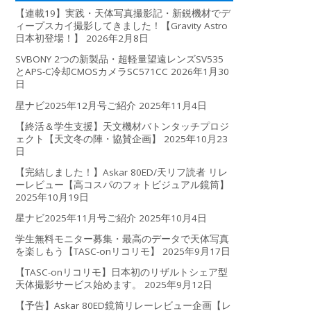
【連載19】実践・天体写真撮影記・新鋭機材でデ
ィープスカイ撮影してきました！【Gravity Astro
日本初登場！】
2026年2月8日
SVBONY 2つの新製品・超軽量望遠レンズSV535
とAPS-C冷却CMOSカメラSC571CC
2026年1月30
日
星ナビ2025年12月号ご紹介
2025年11月4日
【終活＆学生支援】天文機材バトンタッチプロジ
ェクト【天文冬の陣・協賛企画】
2025年10月23
日
【完結しました！】Askar 80ED/天リフ読者 リレ
ーレビュー【高コスパのフォトビジュアル鏡筒】
2025年10月19日
星ナビ2025年11月号ご紹介
2025年10月4日
学生無料モニター募集・最高のデータで天体写真
を楽しもう【TASC-onリコリモ】
2025年9月17日
【TASC-onリコリモ】日本初のリザルトシェア型
天体撮影サービス始めます。
2025年9月12日
【予告】Askar 80ED鏡筒リレーレビュー企画【レ