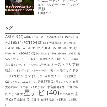
クニュートン！ビクセン
R200SSでディープスカイ
撮影
130件のビュー
タグ
ASI AIR
(4)
CP+2020
(3)
ATOM Cam
(1)
CP+2023
(1)
FOT85
(4)
FOT104
(3)
Lo-Fi天体写真
(1)
MK105
(1)
OMD
(1)
OMD ASTRO
(1)
OM SYSTEM
(1)
SHARPSTAR
(1)
Sky-
SQA85
(2)
Watcher
(1)
StarEater
(1)
StellaScan
(1)
SV550
(1)
VSD90SS
(2)
SV555
(1)
ZTF彗星(C/2022 E3)
(1)
なぜ、天体写
オーストラリア遠
真を撮るのか。
(1)
アルテミス計画
(1)
征記
(3)
ハーモニックドラ
シグマ
(1)
スターパーティ
(1)
ビクセン
(3)
イブ
(2)
リモート観測所
リアル星景
(1)
(2)
天体観賞
(2)
ワイヤレスユニット
(1)
天文ショップ
(1)
天
宇宙開発
(2)
文冬の陣
(1)
天文学
(1)
天気予報
(1)
小笠原父島
星ナビ
(40)
流
(1)
星まつり
(1)
星雲の色
(1)
星
(2)
皆既日食
(2)
立体視
(1)
限界等級
(1)
電視寄りの眼視
(1)