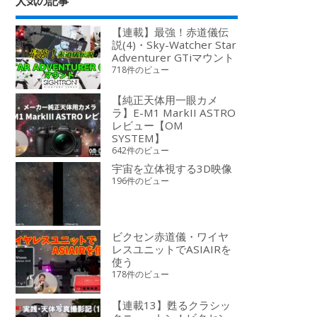
人気の記事
【連載】最強！赤道儀伝
説(4)・Sky-Watcher Star
Adventurer GTiマウント
718件のビュー
【純正天体用一眼カメ
ラ】E-M1 MarkII ASTRO
レビュー【OM
SYSTEM】
642件のビュー
宇宙を立体視する3D映像
196件のビュー
ビクセン赤道儀・ワイヤ
レスユニットでASIAIRを
使う
178件のビュー
【連載13】甦るクラシッ