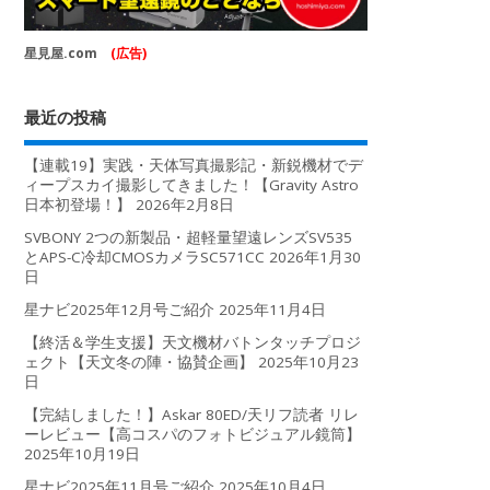
星見屋.com
(広告)
最近の投稿
【連載19】実践・天体写真撮影記・新鋭機材でデ
ィープスカイ撮影してきました！【Gravity Astro
日本初登場！】
2026年2月8日
SVBONY 2つの新製品・超軽量望遠レンズSV535
とAPS-C冷却CMOSカメラSC571CC
2026年1月30
日
星ナビ2025年12月号ご紹介
2025年11月4日
【終活＆学生支援】天文機材バトンタッチプロジ
ェクト【天文冬の陣・協賛企画】
2025年10月23
日
【完結しました！】Askar 80ED/天リフ読者 リレ
ーレビュー【高コスパのフォトビジュアル鏡筒】
2025年10月19日
星ナビ2025年11月号ご紹介
2025年10月4日