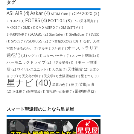
タグ
ASI AIR
(4)
Askar
(4)
CP+2020
(3)
ATOM Cam
(1)
FOT85
(4)
FOT104
(3)
CP+2023
(1)
Lo-Fi天体写真
(1)
MK105
(1)
OMD
(1)
OMD ASTRO
(1)
OM SYSTEM
(1)
SQA85
(2)
SHARPSTAR
(1)
StarEater
(1)
StellaScan
(1)
SV550
VSD90SS
(2)
(1)
SV555
(1)
ZTF彗星(C/2022 E3)
(1)
なぜ、天体
オーストラリア
写真を撮るのか。
(1)
アルテミス計画
(1)
遠征記
(3)
シグマ
(1)
スターパーティ
(1)
スマート望遠鏡
(1)
ハーモニックドライブ
(2)
リモート観測
リアル星景
(1)
所
(2)
天体観賞
(2)
ワイヤレスユニット
(1)
大気光
(1)
天文シ
ョップ
(1)
天文冬の陣
(1)
天文学
(1)
太陽望遠鏡
(1)
星まつり
(1)
星ナビ
(40)
皆既日食
星雲の色
(1)
暦
(1)
(2)
電視観望
(2)
立体視
(1)
限界等級
(1)
電視寄りの眼視
(1)
スマート望遠鏡のことなら星見屋