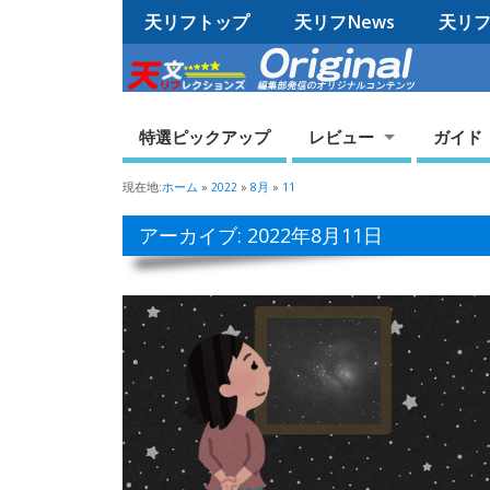
天リフトップ
天リフNews
天リフO
特選ピックアップ
レビュー
ガイド
現在地:
ホーム
»
2022
»
8月
»
11
アーカイブ: 2022年8月11日