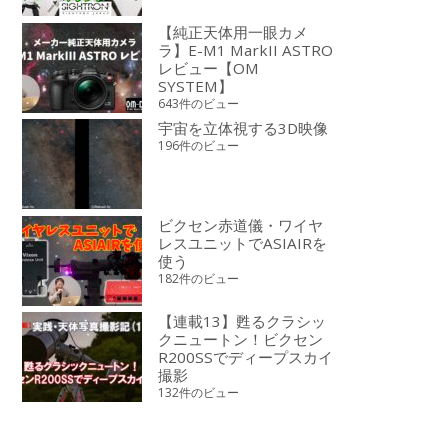
【純正天体用一眼カメ
ラ】E-M1 MarkII ASTRO
レビュー【OM
SYSTEM】
643件のビュー
宇宙を立体視する3D映像
196件のビュー
ビクセン赤道儀・ワイヤ
レスユニットでASIAIRを
使う
182件のビュー
【連載13】甦るクラシッ
クニュートン！ビクセン
R200SSでディープスカイ
撮影
132件のビュー