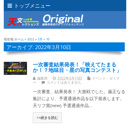
トップメニュー
現在地:
ホーム
»
2022
»
3月
»
10
アーカイブ: 2022年3月10日
一次審査結果発表！「映えてたまる
か！？地味目・星の写真コンテスト」
編集部
2022年3月10日
イベント・セミナ
ー
コメントはありません
一次審査、結果発表！ 大激戦でした。厳正なる
集計により、予選通過作品を以下発表します。
天リフ賞(new) 予選通過作品…
>>続きを読む