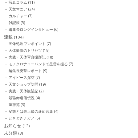
写真コラム
(11)
天文マニア
(24)
カルチャー
(7)
雑記帳
(5)
編集長ロングインタビュー
(6)
連載
(104)
画像処理ワンポイント
(7)
天体撮影のトリセツ
(19)
実践・天体写真撮影記
(18)
モノクロナローバンドで星雲を撮る
(7)
編集長突撃レポート
(9)
アイピース探訪
(7)
天文ショップ訪問
(19)
実践・天体観望記
(2)
最強赤道儀伝説
(4)
望辞苑
(3)
変態とは最上級の褒め言葉
(4)
ときどきナガノ
(5)
お知らせ
(13)
未分類
(3)