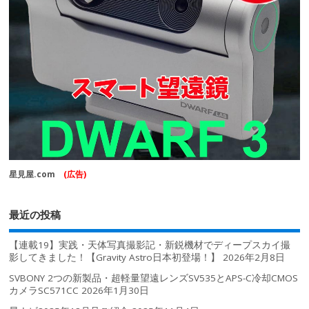
星見屋.com
(広告)
最近の投稿
【連載19】実践・天体写真撮影記・新鋭機材でディープスカイ撮
影してきました！【Gravity Astro日本初登場！】
2026年2月8日
SVBONY 2つの新製品・超軽量望遠レンズSV535とAPS-C冷却CMOS
カメラSC571CC
2026年1月30日