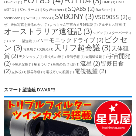
FOT85
(4)
FOT104
(3)
CP+2023
(1)
OMD
(1)
OMD
SQA85
(2)
ASTRO
(1)
SDシリーズ
(1)
Sky-Watcher
(1)
StarEater
(1)
SVBONY
(3)
VSD90SS
(2)
StellaScan
(1)
SV550
(1)
SV555
(1)
な
ぜ、天体写真を撮るのか。
(1)
よっちゃん宇宙カメラ雑楽談
(1)
アルテミス計画
(1)
オーストラリア遠征記
(3)
シグマ
(1)
スターパーティ
ビクセ
ハーモニックドライブ
(2)
(1)
スマート望遠鏡
(1)
ン
(3)
天リフ超会議
(3)
天体観
写真展
(1)
大気光
(1)
賞
(2)
宇宙開発
天文ショップ
(1)
天文冬の陣
(1)
天気予報
(1)
太陽望遠鏡
(1)
(2)
流星
(2)
皆既日食
小笠原父島
(1)
星まつり
(1)
星雲の色
(1)
暦
(1)
(2)
電視観望
(2)
立体視
(1)
限界等級
(1)
電視寄りの眼視
(1)
スマート望遠鏡 DWARF3