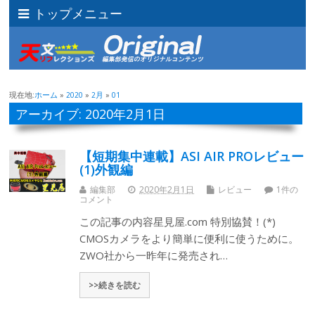
トップメニュー
現在地:
ホーム
»
2020
»
2月
»
01
アーカイブ: 2020年2月1日
【短期集中連載】ASI AIR PROレビュー
(1)外観編
編集部
2020年2月1日
レビュー
1件の
コメント
この記事の内容星見屋.com 特別協賛！(*)
CMOSカメラをより簡単に便利に使うために。
ZWO社から一昨年に発売され…
>>続きを読む