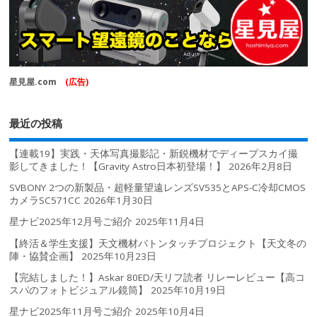
星見屋.com
(広告)
最近の投稿
【連載19】実践・天体写真撮影記・新鋭機材でディープスカイ撮
影してきました！【Gravity Astro日本初登場！】
2026年2月8日
SVBONY 2つの新製品・超軽量望遠レンズSV535とAPS-C冷却CMOS
カメラSC571CC
2026年1月30日
星ナビ2025年12月号ご紹介
2025年11月4日
【終活＆学生支援】天文機材バトンタッチプロジェクト【天文冬の
陣・協賛企画】
2025年10月23日
【完結しました！】Askar 80ED/天リフ読者 リレーレビュー【高コ
スパのフォトビジュアル鏡筒】
2025年10月19日
星ナビ2025年11月号ご紹介
2025年10月4日