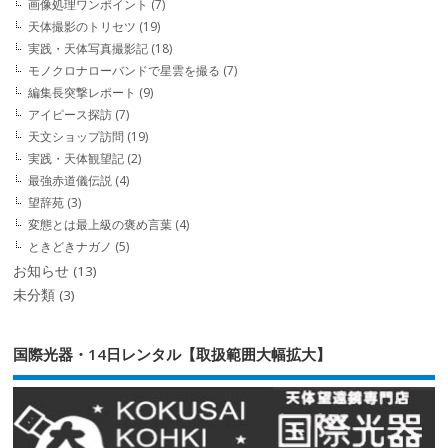
画像処理ワンポイント
(7)
天体撮影のトリセツ
(19)
実践・天体写真撮影記
(18)
モノクロナローバンドで星雲を撮る
(7)
編集長突撃レポート
(9)
アイピース探訪
(7)
天文ショップ訪問
(19)
実践・天体観望記
(2)
最強赤道儀伝説
(4)
望辞苑
(3)
変態とは最上級の褒め言葉
(4)
ときどきナガノ
(5)
お知らせ
(13)
未分類
(3)
国際光器・14日レンタル【取扱範囲大幅拡大】