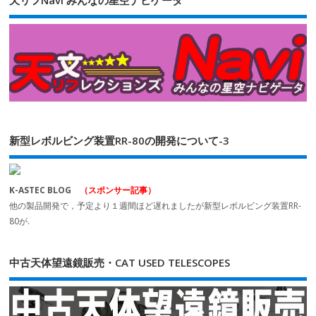
天リフNavi みんなの星空ナビゲータ
新型レボルビング装置RR-80の開発について-3
K-ASTEC BLOG
（スポンサー記事）
他の製品開発で，予定より１週間ほど遅れましたが新型レボルビング装置RR-
80が.
中古天体望遠鏡販売・CAT USED TELESCOPES