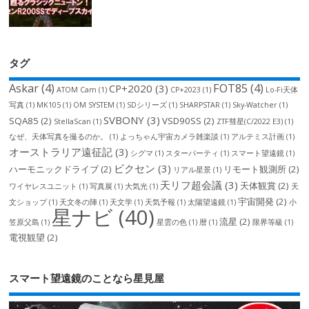
タグ
Askar
(4)
FOT85
(4)
CP+2020
(3)
ATOM Cam
(1)
CP+2023
(1)
Lo-Fi天体
写真
(1)
MK105
(1)
OM SYSTEM
(1)
SDシリーズ
(1)
SHARPSTAR
(1)
Sky-Watcher
(1)
SVBONY
(3)
SQA85
(2)
VSD90SS
(2)
StellaScan
(1)
ZTF彗星(C/2022 E3)
(1)
なぜ、天体写真を撮るのか。
(1)
よっちゃん宇宙カメラ雑楽談
(1)
アルテミス計画
(1)
オーストラリア遠征記
(3)
シグマ
(1)
スターパーティ
(1)
スマート望遠鏡
(1)
ビクセン
(3)
ハーモニックドライブ
(2)
リモート観測所
(2)
リアル星景
(1)
天リフ超会議
(3)
天体観賞
(2)
ワイヤレスユニット
(1)
写真展
(1)
大気光
(1)
天
宇宙開発
(2)
文ショップ
(1)
天文冬の陣
(1)
天文学
(1)
天気予報
(1)
太陽望遠鏡
(1)
小
星ナビ
(40)
流星
(2)
笠原父島
(1)
星雲の色
(1)
暦
(1)
限界等級
(1)
電視観望
(2)
スマート望遠鏡のことなら星見屋