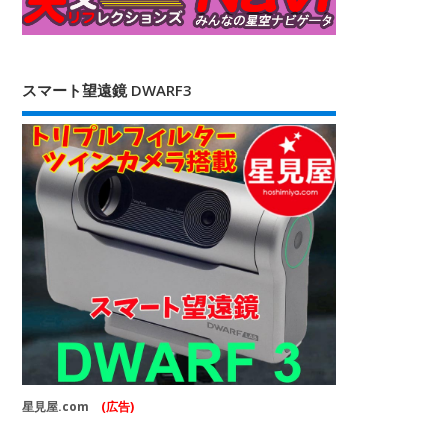
スマート望遠鏡 DWARF3
星見屋.com
(広告)