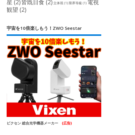
星
(2)
皆既日食
(2)
電視
立体視
(1)
限界等級
(1)
観望
(2)
宇宙を10倍楽しもう！ZWO Seestar
ビクセン 総合光学機器メーカー
(広告)