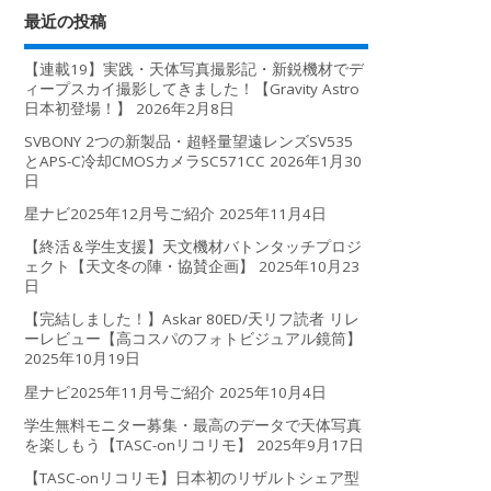
最近の投稿
【連載19】実践・天体写真撮影記・新鋭機材でデ
ィープスカイ撮影してきました！【Gravity Astro
日本初登場！】
2026年2月8日
SVBONY 2つの新製品・超軽量望遠レンズSV535
とAPS-C冷却CMOSカメラSC571CC
2026年1月30
日
星ナビ2025年12月号ご紹介
2025年11月4日
【終活＆学生支援】天文機材バトンタッチプロジ
ェクト【天文冬の陣・協賛企画】
2025年10月23
日
【完結しました！】Askar 80ED/天リフ読者 リレ
ーレビュー【高コスパのフォトビジュアル鏡筒】
2025年10月19日
星ナビ2025年11月号ご紹介
2025年10月4日
学生無料モニター募集・最高のデータで天体写真
を楽しもう【TASC-onリコリモ】
2025年9月17日
【TASC-onリコリモ】日本初のリザルトシェア型