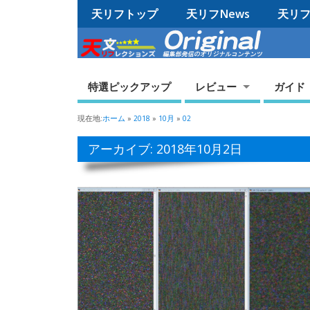
天リフトップ
天リフNews
天リフO
特選ピックアップ
レビュー
ガイド
現在地:
ホーム
»
2018
»
10月
»
02
アーカイブ: 2018年10月2日