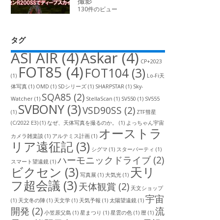
撮影
130件のビュー
タグ
ASI AIR
(4)
Askar
(4)
CP+2023
FOT85
(4)
FOT104
(3)
(1)
Lo-Fi天
体写真
(1)
OMD
(1)
SDシリーズ
(1)
SHARPSTAR
(1)
Sky-
SQA85
(2)
Watcher
(1)
StellaScan
(1)
SV550
(1)
SV555
SVBONY
(3)
VSD90SS
(2)
(1)
ZTF彗星
(C/2022 E3)
(1)
なぜ、天体写真を撮るのか。
(1)
よっちゃん宇宙
オーストラ
カメラ雑楽談
(1)
アルテミス計画
(1)
リア遠征記
(3)
シグマ
(1)
スターパーティ
(1)
ハーモニックドライブ
(2)
スマート望遠鏡
(1)
ビクセン
(3)
天リ
写真展
(1)
大気光
(1)
フ超会議
(3)
天体観賞
(2)
天文ショップ
宇宙
(1)
天文冬の陣
(1)
天文学
(1)
天気予報
(1)
太陽望遠鏡
(1)
開発
(2)
流
小笠原父島
(1)
星まつり
(1)
星雲の色
(1)
暦
(1)