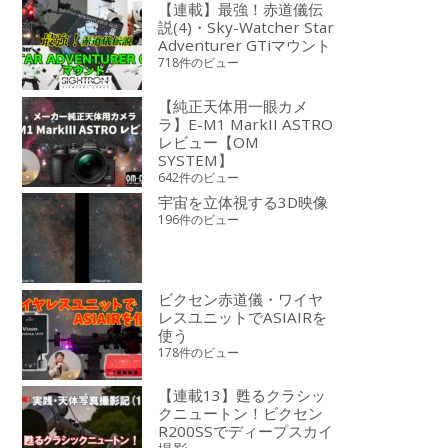
【連載】最強！赤道儀伝
説(4)・Sky-Watcher Star
Adventurer GTiマウント
718件のビュー
【純正天体用一眼カメ
ラ】E-M1 MarkII ASTRO
レビュー【OM
SYSTEM】
642件のビュー
宇宙を立体視する3D映像
196件のビュー
ビクセン赤道儀・ワイヤ
レスユニットでASIAIRを
使う
178件のビュー
【連載13】甦るクラシッ
クニュートン！ビクセン
R200SSでディープスカイ