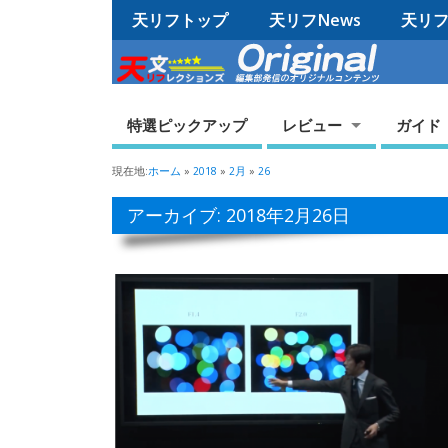
天リフトップ
天リフNews
天リフO
特選ピックアップ
レビュー
ガイド
現在地:
ホーム
»
2018
»
2月
»
26
アーカイブ: 2018年2月26日