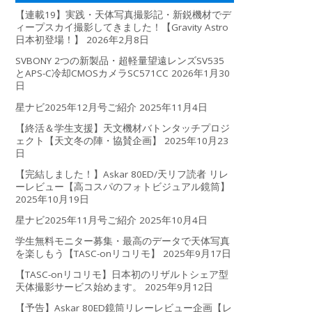
【連載19】実践・天体写真撮影記・新鋭機材でデ
ィープスカイ撮影してきました！【Gravity Astro
日本初登場！】
2026年2月8日
SVBONY 2つの新製品・超軽量望遠レンズSV535
とAPS-C冷却CMOSカメラSC571CC
2026年1月30
日
星ナビ2025年12月号ご紹介
2025年11月4日
【終活＆学生支援】天文機材バトンタッチプロジ
ェクト【天文冬の陣・協賛企画】
2025年10月23
日
【完結しました！】Askar 80ED/天リフ読者 リレ
ーレビュー【高コスパのフォトビジュアル鏡筒】
2025年10月19日
星ナビ2025年11月号ご紹介
2025年10月4日
学生無料モニター募集・最高のデータで天体写真
を楽しもう【TASC-onリコリモ】
2025年9月17日
【TASC-onリコリモ】日本初のリザルトシェア型
天体撮影サービス始めます。
2025年9月12日
【予告】Askar 80ED鏡筒リレーレビュー企画【レ