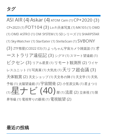
タグ
ASI AIR
(4)
Askar
(4)
CP+2020
(3)
ATOM Cam
(1)
FOT104
(3)
CP+2023
(1)
Lo-Fi天体写真
(1)
MK105
(1)
OMD
(1)
OMD ASTRO
(1)
OM SYSTEM
(1)
SDシリーズ
(1)
SHARPSTAR
SVBONY
(1)
Sky-Watcher
(1)
StarEater
(1)
StellaScan
(1)
(3)
オ
ZTF彗星(C/2022 E3)
(1)
よっちゃん宇宙カメラ雑楽談
(1)
ーストラリア遠征記
(3)
シグマ
(1)
スマート望遠鏡
(1)
ビクセン
(3)
リモート観測所
(2)
リアル星景
(1)
ワイヤ
天リフ超会議
(3)
レスユニット
(1)
写真展
(1)
大気光
(1)
天体観賞
(2)
天文ショップ
(1)
天文冬の陣
(1)
天文学
(1)
天気
宇宙開発
(2)
予報
(1)
太陽望遠鏡
(1)
小笠原父島
(1)
星まつり
星ナビ
(40)
流星
(2)
(1)
暦
(1)
立体視
(1)
限
電視観望
(2)
界等級
(1)
電視寄りの眼視
(1)
最近の投稿