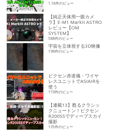
1.1k件のビュー
【純正天体用一眼カメ
ラ】E-M1 MarkII ASTRO
レビュー【OM
SYSTEM】
588件のビュー
宇宙を立体視する3D映像
196件のビュー
ビクセン赤道儀・ワイヤ
レスユニットでASIAIRを
使う
170件のビュー
【連載13】甦るクラシッ
クニュートン！ビクセン
R200SSでディープスカイ
撮影
135件のビュー