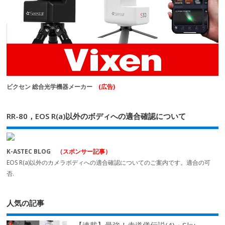
ビクセン 総合光学機器メーカー
(広告)
RR-80，EOS R(a)以外のボディへの適合確認について
K-ASTEC BLOG
（スポンサー記事）
EOS R(a)以外のカメラボディへの適合確認についてのご案内です。適合の可
否.
人気の記事
【連載】最強！赤道儀伝説(4)・Sky-