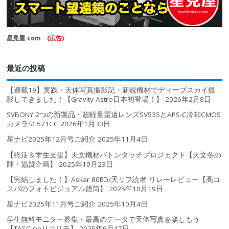
星見屋.com
(広告)
最近の投稿
【連載19】実践・天体写真撮影記・新鋭機材でディープスカイ撮
影してきました！【Gravity Astro日本初登場！】
2026年2月8日
SVBONY 2つの新製品・超軽量望遠レンズSV535とAPS-C冷却CMOS
カメラSC571CC
2026年1月30日
星ナビ2025年12月号ご紹介
2025年11月4日
【終活＆学生支援】天文機材バトンタッチプロジェクト【天文冬の
陣・協賛企画】
2025年10月23日
【完結しました！】Askar 80ED/天リフ読者 リレーレビュー【高コ
スパのフォトビジュアル鏡筒】
2025年10月19日
星ナビ2025年11月号ご紹介
2025年10月4日
学生無料モニター募集・最高のデータで天体写真を楽しもう
【TASC-onリコリモ】
2025年9月17日