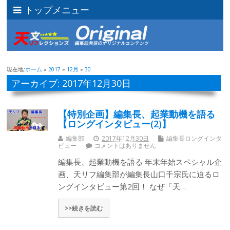
トップメニュー
現在地:
ホーム
»
2017
»
12月
»
30
アーカイブ: 2017年12月30日
【特別企画】編集長、起業動機を語る
【ロングインタビュー(2)】
編集部
2017年12月30日
編集長ロングインタ
ビュー
コメントはありません
編集長、起業動機を語る 年末年始スペシャル企
画、天リフ編集部が編集長山口千宗氏に迫るロ
ングインタビュー第2回！ なぜ「天…
>>続きを読む