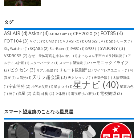
タグ
ASI AIR
(4)
Askar
(4)
FOT85
(4)
CP+2020
(3)
ATOM Cam
(1)
FOT104
(3)
MK105
(1)
OMD
(1)
OMD ASTRO
(1)
OM SYSTEM
(1)
SDシリーズ
(1)
SVBONY
(3)
SQA85
(2)
Sky-Watcher
(1)
StarEater
(1)
SV550
(1)
SV555
(1)
VSD90SS
(2)
なぜ、天体写真を撮るのか。
(1)
よっちゃん宇宙カメラ雑楽談
(1)
ア
ハーモニックドライブ
ルテミス計画
(1)
スターパーティ
(1)
スマート望遠鏡
(1)
ビクセン
(3)
(2)
リモート観測所
(2)
リアル星景
(1)
ワイヤレスユニット
(1)
写
天リフ超会議
(3)
真展
(1)
大気光
(1)
天文ショップ
(1)
天気予報
(1)
太陽望遠鏡
星ナビ
(40)
宇宙開発
(2)
(1)
小笠原父島
(1)
星まつり
(1)
星雲の色
流星
(2)
皆既日食
(2)
電視観望
(2)
(1)
暦
(1)
立体視
(1)
電視寄りの眼視
(1)
スマート望遠鏡のことなら星見屋