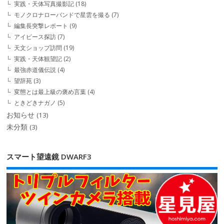
実践・天体写真撮影記
(18)
モノクロナローバンドで星雲を撮る
(7)
編集長突撃レポート
(9)
アイピース探訪
(7)
天文ショップ訪問
(19)
実践・天体観望記
(2)
最強赤道儀伝説
(4)
望辞苑
(3)
変態とは最上級の褒め言葉
(4)
ときどきナガノ
(5)
お知らせ
(13)
未分類
(3)
スマート望遠鏡 DWARF3