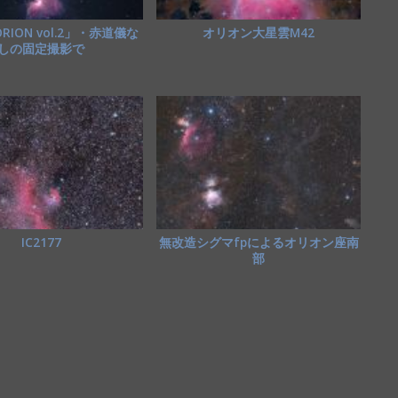
ION vol.2」・赤道儀な
オリオン大星雲M42
しの固定撮影で
IC2177
無改造シグマfpによるオリオン座南
部