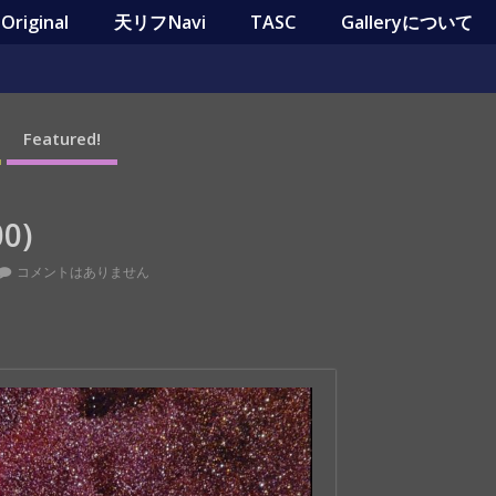
riginal
天リフNavi
TASC
Galleryについて
Featured!
0)
コメントはありません