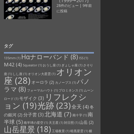
（1999〜2017)
28件のビュー
|
9年前
に投稿
タグ
Hαナローバンド
(8)
135mm
(1)
ISS
(1)
M42
(4)
Squeator
(1)
おうし座
(1)
ぎょしゃ座
(1)
さそり
オリオン
座
(1)
しし座
(1)
オリオン大星雲
(1)
座
(28)
パノ
オーロラ
(2)
カノープス
(1)
ラマ
(8)
フォーマルハウト
(1)
プロミネンス
(1)
ムーン
リフレクシ
モザイク
(3)
ロード
(1)
光跡
(23)
ョン
(19)
全天
(4)
冬
北海道
(7)
南
分子雲
(3)
の銀河
(2)
南十字
(1)
半球
(5)
山岳
(2)
南半球の星空
(1)
天王星
(1)
対日照
(1)
山岳星景
(18)
工場夜景
(1)
暗黒星雲
(1)
横