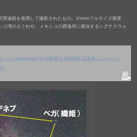
屈折望遠鏡を使用して撮影されたもの。35mmフルサイズ換算
キシコ湾のえぐれや、メキシコの西海岸に相当するシグナスウォ
ドバンス(Advanced) VX 自動導入 自動追尾 日本語コントローラ
19