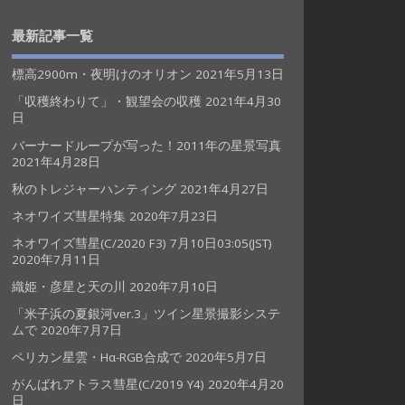
最新記事一覧
標高2900m・夜明けのオリオン
2021年5月13日
「収穫終わりて」・観望会の収穫
2021年4月30
日
バーナードループが写った！2011年の星景写真
2021年4月28日
秋のトレジャーハンティング
2021年4月27日
ネオワイズ彗星特集
2020年7月23日
ネオワイズ彗星(C/2020 F3) 7月10日03:05(JST)
2020年7月11日
織姫・彦星と天の川
2020年7月10日
「米子浜の夏銀河ver.3」ツイン星景撮影システ
ムで
2020年7月7日
ペリカン星雲・Hα-RGB合成で
2020年5月7日
がんばれアトラス彗星(C/2019 Y4)
2020年4月20
日