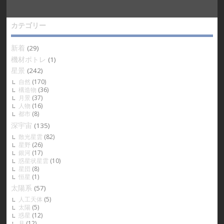
カテゴリー
新着
(29)
機材ポトレ
(1)
星景
(242)
自然
(170)
構造物
(36)
月景
(37)
人物
(16)
都市
(8)
深宇宙
(135)
散光星雲
(82)
星野
(26)
銀河
(17)
惑星状星雲
(10)
星団
(8)
恒星
(1)
太陽系
(57)
人工天体
(5)
太陽
(5)
惑星
(12)
月
(12)