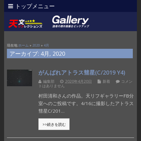
トップメニュー
現在地:
ホーム
»
2020
»
4月
アーカイブ: 4月, 2020
がんばれアトラス彗星(C/2019 Y4)
編集部
2020年4月20日
新着
コメン
トはありません
村田清和さんの作品。天リフギャラリーFB分
室へのご投稿です。4/16に撮影したアトラス
彗星C/201…
>>続きを読む