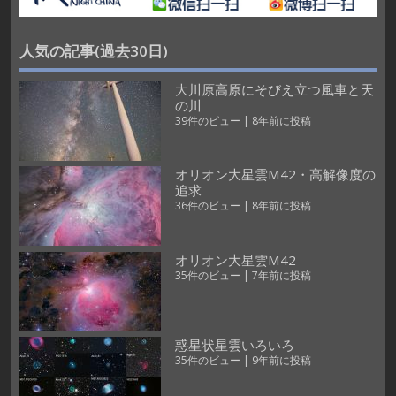
人気の記事(過去30日)
大川原高原にそびえ立つ風車と天
の川
39件のビュー
|
8年前に投稿
オリオン大星雲M42・高解像度の
追求
36件のビュー
|
8年前に投稿
オリオン大星雲M42
35件のビュー
|
7年前に投稿
惑星状星雲いろいろ
35件のビュー
|
9年前に投稿