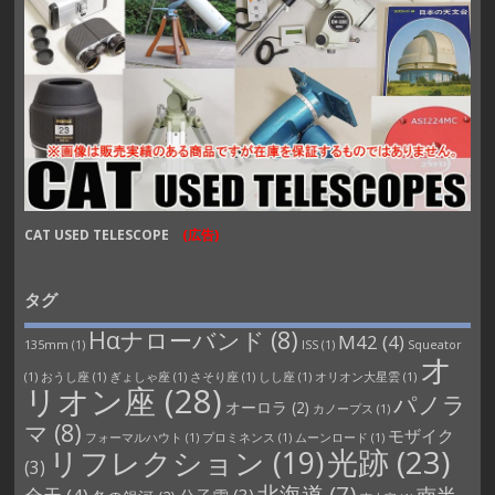
CAT USED TELESCOPE
(広告)
タグ
Hαナローバンド
(8)
M42
(4)
135mm
(1)
ISS
(1)
Squeator
オ
(1)
おうし座
(1)
ぎょしゃ座
(1)
さそり座
(1)
しし座
(1)
オリオン大星雲
(1)
リオン座
(28)
パノラ
オーロラ
(2)
カノープス
(1)
マ
(8)
モザイク
フォーマルハウト
(1)
プロミネンス
(1)
ムーンロード
(1)
光跡
(23)
リフレクション
(19)
(3)
北海道
(7)
南半