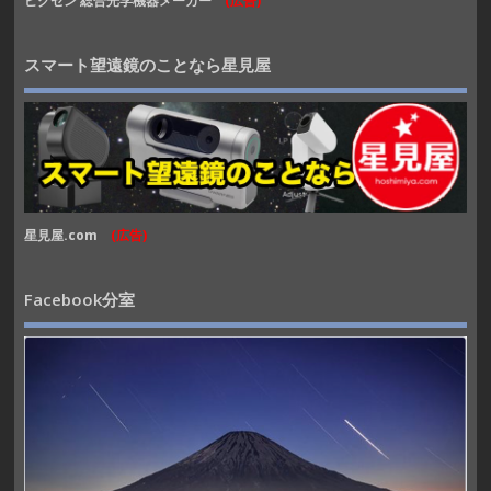
ビクセン 総合光学機器メーカー
(広告)
スマート望遠鏡のことなら星見屋
星見屋.com
(広告)
Facebook分室