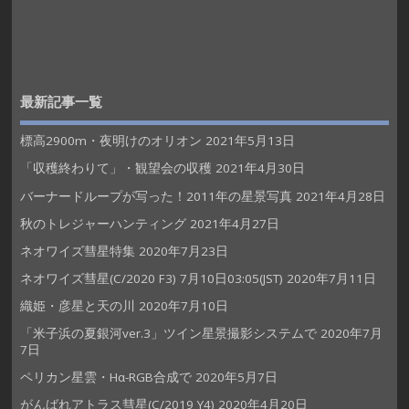
最新記事一覧
標高2900m・夜明けのオリオン
2021年5月13日
「収穫終わりて」・観望会の収穫
2021年4月30日
バーナードループが写った！2011年の星景写真
2021年4月28日
秋のトレジャーハンティング
2021年4月27日
ネオワイズ彗星特集
2020年7月23日
ネオワイズ彗星(C/2020 F3) 7月10日03:05(JST)
2020年7月11日
織姫・彦星と天の川
2020年7月10日
「米子浜の夏銀河ver.3」ツイン星景撮影システムで
2020年7月
7日
ペリカン星雲・Hα-RGB合成で
2020年5月7日
がんばれアトラス彗星(C/2019 Y4)
2020年4月20日