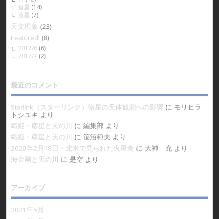
彗星
(14)
流星
(7)
天文現象
(23)
Featured!
(8)
2017/6
(6)
2017/7
(2)
最近のコメント
Starlink（スターリンク）衛星の天体観測への影響
に
モリヒラ
トシユキ
より
織姫・彦星と天の川
に
編集部
より
織姫・彦星と天の川
に
笹沼範夫
より
2020年2月18日・北米で見られた火星食
に
大神 充
より
海金剛と天の川
に
是空
より
アーカイブ
2021年5月