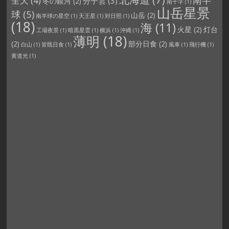
全天
(4)
分子雲
(3)
冬の銀河
(2)
南十字
(1)
山岳星景
球
(5)
山岳
(2)
南半球の星空
(1)
天王星
(1)
対日照
(1)
(18)
海
(11)
火星
(2)
灯台
工場夜景
(1)
暗黒星雲
(1)
横浜
(1)
沖縄
(1)
薄明
(18)
(2)
部分日食
(2)
白山
(1)
皆既日食
(1)
風車
(1)
飛行機
(1)
黄道光
(1)